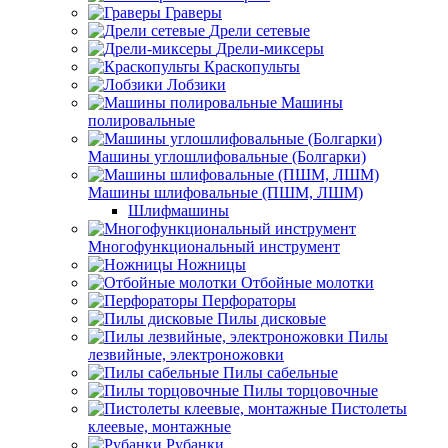
Граверы
Дрели сетевые
Дрели-миксеры
Краскопульты
Лобзики
Машины
полировальные
Машины углошлифовальные (Болгарки)
Машины шлифовальные (ПШМ, ЛШМ)
Шлифмашины
Многофункциональный инструмент
Ножницы
Отбойные молотки
Перфораторы
Пилы дисковые
Пилы
лезвийные, электроножовки
Пилы сабельные
Пилы торцовочные
Пистолеты
клеевые, монтажные
Рубанки