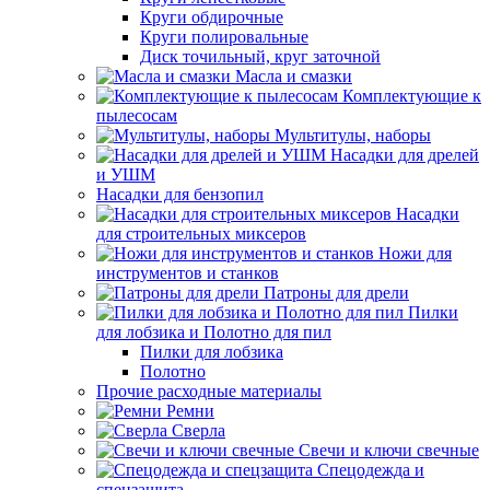
Круги обдирочные
Круги полировальные
Диск точильный, круг заточной
Масла и смазки
Комплектующие к
пылесосам
Мультитулы, наборы
Насадки для дрелей
и УШМ
Насадки для бензопил
Насадки
для строительных миксеров
Ножи для
инструментов и станков
Патроны для дрели
Пилки
для лобзика и Полотно для пил
Пилки для лобзика
Полотно
Прочие расходные материалы
Ремни
Сверла
Свечи и ключи свечные
Спецодежда и
спецзащита