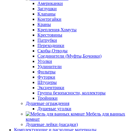
Американки
Заглушки
Клапаны
Контргайки
Краны
Крепления,Хомуты
Крестовины
Патрубки
Переходники
Скобы,Отводы
Соединители (Муфты,Бочонки)
Уголки
Удлинители
Фильтры
Футорки
Штуцеры
Эксцентрики
Группа безопасности, коллекторы
Тройники
Душевые ограждения
Душевые уголки
Мебель для ванных
комнат
Душевые лейки (насадки)
Комплектующие и расходные материалы