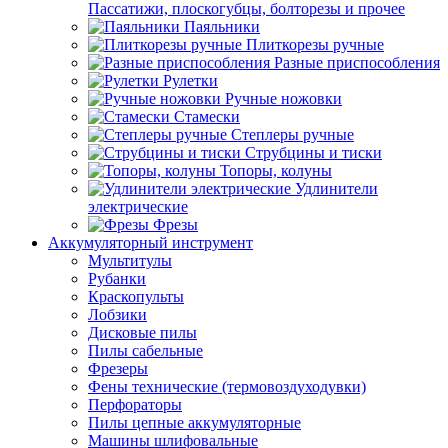
Пассатижи, плоскогубцы, болторезы и прочее
Паяльники
Плиткорезы ручные
Разные приспособления
Рулетки
Ручные ножовки
Стамески
Степлеры ручные
Струбцины и тиски
Топоры, колуны
Удлинители
электрические
Фрезы
Аккумуляторный инструмент
Мультитулы
Рубанки
Краскопульты
Лобзики
Дисковые пилы
Пилы сабельные
Фрезеры
Фены технические (термовоздуходувки)
Перфораторы
Пилы цепные аккумуляторные
Машины шлифовальные