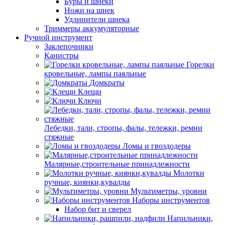
Буры и шнеки
Ножи на шнек
Удлинители шнека
Триммеры аккумуляторные
Ручной инструмент
Заклепочники
Канистры
Горелки
кровельные, лампы паяльные
Домкраты
Клещи
Ключи
Лебедки, тали, стропы, фалы, тележки, ремни
стяжные
Ломы и гвоздодеры
Малярные,строительные принадлежности
Молотки
ручные, киянки,кувалды
Мультиметры, уровни
Наборы инструментов
Набор бит и сверел
Напильники,