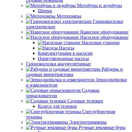
садовые ножницы
Мотобуры и ледобуры
Шнеки
Мотопомпы
Газонокосилки
электрические
Навесное оборудование
Насосное оборудование
Насосные станции
Насосы
Комплектующие к насосам
Циркуляционные насосы
Газонокосилки аккумуляторные
Райдеры и
садовые минитракторы
Зернодробилки
и измельчители
Садовые
опрыскиватели
Садовые тележки
Колеса для тележек
Снегоуборочная
техника
Электротриммеры
Ручные земляные буры