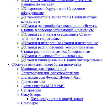
машины по металлу
Сварочное
оборудование
Стабилизаторы,
конвертеры
Станки деревообрабатывающие и рейсмусы
Станки
заточные и сверлильные
Станки плиткорезные
Станки распиловочные, комбинированые
Станки токарные
Станки универсальные
Оборудование для переработки продуктов
Машинки для стрижки овец
Электросушилки, электрокоптилки
Дистилляторы Феникс Добрый Жар
Дистилляторы
Дистилляторы МАГАРЫЧ
Сепараторы
Инкубаторы
Комплектующие к инкубаторам
Самовары