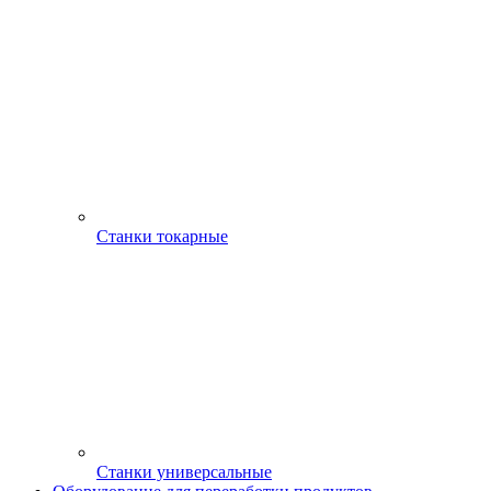
0%
Артикул:
0901028052
Бетоносмеситель BRAIT BR-160S
21 140 руб.
/шт
В наличии мало
-
+
шт
Купить
Добавить к сравнению
0%
Артикул:
0901027052
Бетоносмеситель BRAIT BR-130S
19 150 руб.
/шт
В наличии много