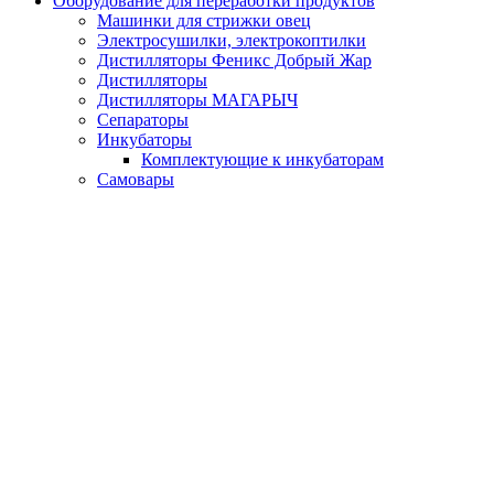
-
+
шт
Купить
Добавить к сравнению
0%
Артикул:
0901030052
Бетоносмеситель BRAIT BR-300S
34 200 руб.
/шт
В наличии много
-
+
шт
Купить
Добавить к сравнению
0%
Артикул:
0901029052
Бетоносмеситель BRAIT BR-260S
32 210 руб.
/шт
В наличии много
-
+
шт