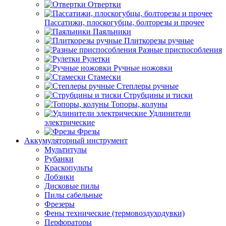
Отвертки
Пассатижи, плоскогубцы, болторезы и прочее
Паяльники
Плиткорезы ручные
Разные приспособления
Рулетки
Ручные ножовки
Стамески
Степлеры ручные
Струбцины и тиски
Топоры, колуны
Удлинители
электрические
Фрезы
Аккумуляторный инструмент
Мультитулы
Рубанки
Краскопульты
Лобзики
Дисковые пилы
Пилы сабельные
Фрезеры
Фены технические (термовоздуходувки)
Перфораторы