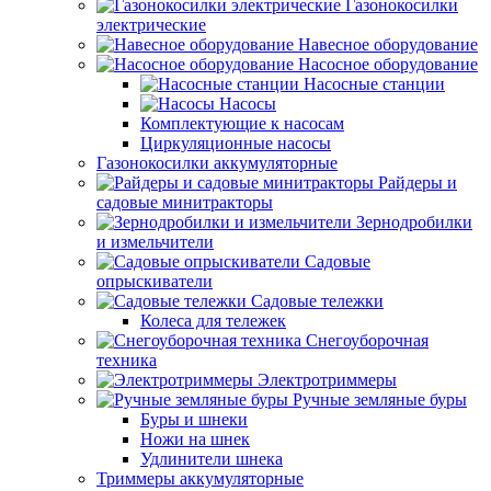
Газонокосилки
электрические
Навесное оборудование
Насосное оборудование
Насосные станции
Насосы
Комплектующие к насосам
Циркуляционные насосы
Газонокосилки аккумуляторные
Райдеры и
садовые минитракторы
Зернодробилки
и измельчители
Садовые
опрыскиватели
Садовые тележки
Колеса для тележек
Снегоуборочная
техника
Электротриммеры
Ручные земляные буры
Буры и шнеки
Ножи на шнек
Удлинители шнека
Триммеры аккумуляторные