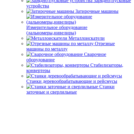
Зарядно-пусковые
устройства
Затирочные машины
Измерительное оборудование
(дальномеры,нивелиры)
Металлоискатели
Отрезные
машины по металлу
Сварочное
оборудование
Стабилизаторы,
конвертеры
Станки деревообрабатывающие и рейсмусы
Станки
заточные и сверлильные
Станки плиткорезные
Станки распиловочные, комбинированые
Станки токарные
Станки универсальные
Оборудование для переработки продуктов
Машинки для стрижки овец