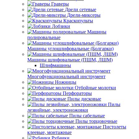
Граверы
Дрели сетевые
Дрели-миксеры
Краскопульты
Лобзики
Машины
полировальные
Машины углошлифовальные (Болгарки)
Машины шлифовальные (ПШМ, ЛШМ)
Шлифмашины
Многофункциональный инструмент
Ножницы
Отбойные молотки
Перфораторы
Пилы дисковые
Пилы
лезвийные, электроножовки
Пилы сабельные
Пилы торцовочные
Пистолеты
клеевые, монтажные
Рубанки