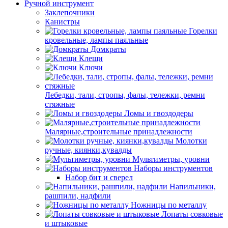
Ручной инструмент
Заклепочники
Канистры
Горелки
кровельные, лампы паяльные
Домкраты
Клещи
Ключи
Лебедки, тали, стропы, фалы, тележки, ремни
стяжные
Ломы и гвоздодеры
Малярные,строительные принадлежности
Молотки
ручные, киянки,кувалды
Мультиметры, уровни
Наборы инструментов
Набор бит и сверел
Напильники,
рашпили, надфили
Ножницы по металлу
Лопаты совковые
и штыковые