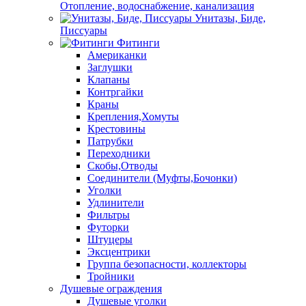
Отопление, водоснабжение, канализация
Унитазы, Биде,
Писсуары
Фитинги
Американки
Заглушки
Клапаны
Контргайки
Краны
Крепления,Хомуты
Крестовины
Патрубки
Переходники
Скобы,Отводы
Соединители (Муфты,Бочонки)
Уголки
Удлинители
Фильтры
Футорки
Штуцеры
Эксцентрики
Группа безопасности, коллекторы
Тройники
Душевые ограждения
Душевые уголки