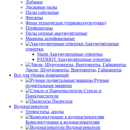
Лобзики
Дисковые пилы
Пилы сабельные
Фрезеры
Фены технические (термовоздуходувки)
Перфораторы
Пилы цепные аккумуляторные
Машины шлифовальные
Аккумуляторные
отвертки
Sturm Аккумуляторные отвертки
PATRIOT Аккумуляторные отвертки
Дрели, Шуруповерты, Винтоверты, Гайковерты
Все для уборки помещений
Ручные
подметальные машины
Стекло и
Пароочистители
Пылесосы
Водонагреватели
Термостаты, аноды
Комплектующие к водонагревателям
Водонагреватели