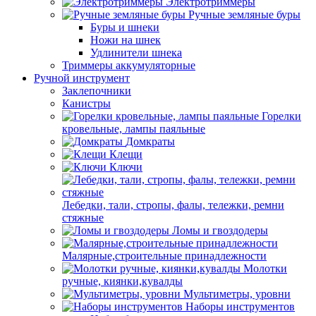
Электротриммеры
Ручные земляные буры
Буры и шнеки
Ножи на шнек
Удлинители шнека
Триммеры аккумуляторные
Ручной инструмент
Заклепочники
Канистры
Горелки
кровельные, лампы паяльные
Домкраты
Клещи
Ключи
Лебедки, тали, стропы, фалы, тележки, ремни
стяжные
Ломы и гвоздодеры
Малярные,строительные принадлежности
Молотки
ручные, киянки,кувалды
Мультиметры, уровни
Наборы инструментов