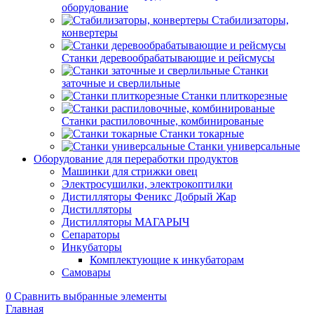
оборудование
Стабилизаторы,
конвертеры
Станки деревообрабатывающие и рейсмусы
Станки
заточные и сверлильные
Станки плиткорезные
Станки распиловочные, комбинированые
Станки токарные
Станки универсальные
Оборудование для переработки продуктов
Машинки для стрижки овец
Электросушилки, электрокоптилки
Дистилляторы Феникс Добрый Жар
Дистилляторы
Дистилляторы МАГАРЫЧ
Сепараторы
Инкубаторы
Комплектующие к инкубаторам
Самовары
0
Сравнить выбранные элементы
Главная