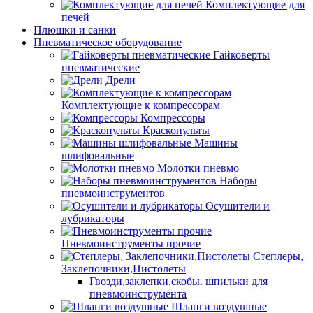
Комплектующие для
печей
Плюшки и санки
Пневматическое оборудование
Гайковерты
пневматические
Дрели
Комплектующие к компрессорам
Компрессоры
Краскопульты
Машины
шлифовальные
Молотки пневмо
Наборы
пневмоинструментов
Осушители и
лубрикаторы
Пневмоинструменты прочие
Степлеры,
Заклепочники,Пистолеты
Гвозди,заклепки,скобы. шпильки для
пневмоинструмента
Шланги воздушные