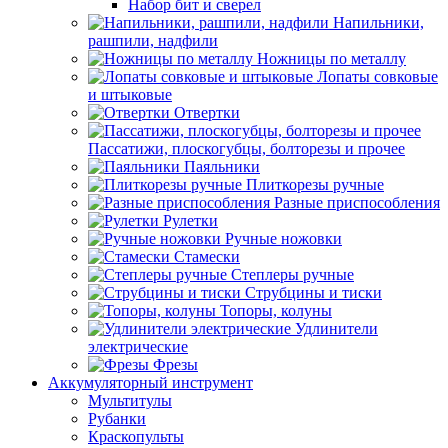
Набор бит и сверел
Напильники,
рашпили, надфили
Ножницы по металлу
Лопаты совковые
и штыковые
Отвертки
Пассатижи, плоскогубцы, болторезы и прочее
Паяльники
Плиткорезы ручные
Разные приспособления
Рулетки
Ручные ножовки
Стамески
Степлеры ручные
Струбцины и тиски
Топоры, колуны
Удлинители
электрические
Фрезы
Аккумуляторный инструмент
Мультитулы
Рубанки
Краскопульты