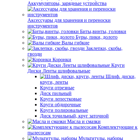
Аккумуляторы, зарядные устройства
Аксессуары для хранения и переноски
инструментов
Биты,винты, головки
Буры, пики, долото
Валы гибкие
Заклепки, скобы,
гвозди
Коронки
Круги
Диски Ленты шлифовальные
Шлиф. диски,
круги, ленты
Круги отрезные
Диск пильный
Круги лепестковые
Круги обдирочные
Круги полировальные
Диск точильный, круг заточной
Масла и смазки
Комплектующие к
пылесосам
Мультитулы, наборы