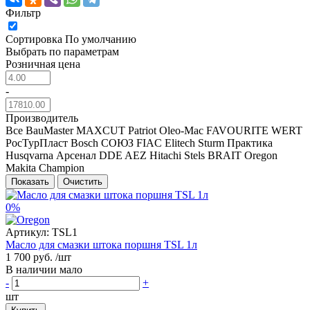
Фильтр
Сортировка
По умолчанию
Выбрать по параметрам
Розничная цена
-
Производитель
Все
BauMaster
MAXCUT
Patriot
Oleo-Mac
FAVOURITE
WERT
РосТурПласт
Bosch
СОЮЗ
FIAC
Elitech
Sturm
Практика
Husqvarna
Арсенал
DDE
AEZ
Hitachi
Stels
BRAIT
Oregon
Makita
Champion
Показать
Очистить
0%
Артикул:
TSL1
Масло для смазки штока поршня TSL 1л
1 700 руб.
/шт
В наличии мало
-
+
шт