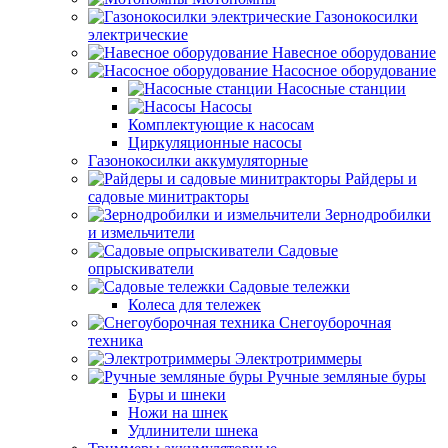
Газонокосилки
электрические
Навесное оборудование
Насосное оборудование
Насосные станции
Насосы
Комплектующие к насосам
Циркуляционные насосы
Газонокосилки аккумуляторные
Райдеры и
садовые минитракторы
Зернодробилки
и измельчители
Садовые
опрыскиватели
Садовые тележки
Колеса для тележек
Снегоуборочная
техника
Электротриммеры
Ручные земляные буры
Буры и шнеки
Ножи на шнек
Удлинители шнека