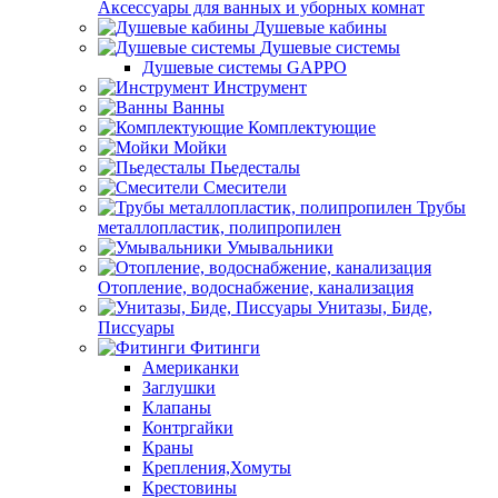
Аксессуары для ванных и уборных комнат
Душевые кабины
Душевые системы
Душевые системы GAPPO
Инструмент
Ванны
Комплектующие
Мойки
Пьедесталы
Смесители
Трубы
металлопластик, полипропилен
Умывальники
Отопление, водоснабжение, канализация
Унитазы, Биде,
Писсуары
Фитинги
Американки
Заглушки
Клапаны
Контргайки
Краны
Крепления,Хомуты
Крестовины