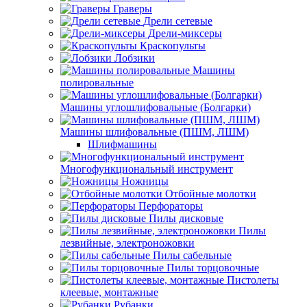
Граверы
Дрели сетевые
Дрели-миксеры
Краскопульты
Лобзики
Машины
полировальные
Машины углошлифовальные (Болгарки)
Машины шлифовальные (ПШМ, ЛШМ)
Шлифмашины
Многофункциональный инструмент
Ножницы
Отбойные молотки
Перфораторы
Пилы дисковые
Пилы
лезвийные, электроножовки
Пилы сабельные
Пилы торцовочные
Пистолеты
клеевые, монтажные
Рубанки