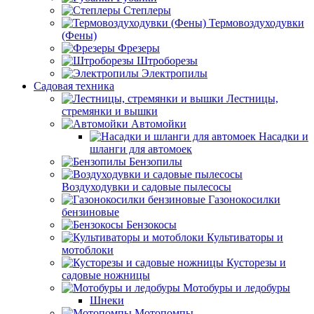
Степлеры
Термовоздуходувки
(Фены)
Фрезеры
Штроборезы
Электропилы
Садовая техника
Лестницы,
стремянки и вышки
Автомойки
Насадки и
шланги для автомоек
Бензопилы
Воздуходувки и садовые пылесосы
Газонокосилки
бензиновые
Бензокосы
Культиваторы и
мотоблоки
Кусторезы и
садовые ножницы
Мотобуры и ледобуры
Шнеки
Мотопомпы