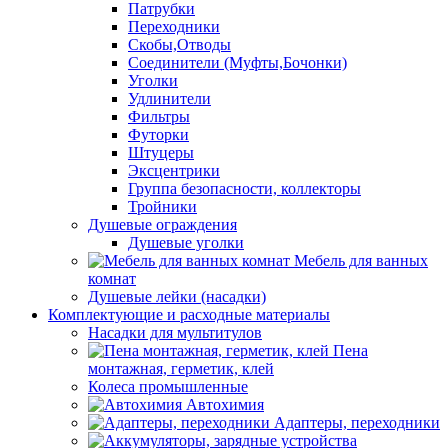
Патрубки
Переходники
Скобы,Отводы
Соединители (Муфты,Бочонки)
Уголки
Удлинители
Фильтры
Футорки
Штуцеры
Эксцентрики
Группа безопасности, коллекторы
Тройники
Душевые ограждения
Душевые уголки
Мебель для ванных
комнат
Душевые лейки (насадки)
Комплектующие и расходные материалы
Насадки для мультитулов
Пена
монтажная, герметик, клей
Колеса промышленные
Автохимия
Адаптеры, переходники