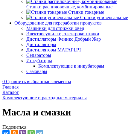
Станки распиловочные, комбинированые
Станки токарные
Станки универсальные
Оборудование для переработки продуктов
Машинки для стрижки овец
Электросушилки, электрокоптилки
Дистилляторы Феникс Добрый Жар
Дистилляторы
Дистилляторы МАГАРЫЧ
Сепараторы
Инкубаторы
Комплектующие к инкубаторам
Самовары
0
Сравнить выбранные элементы
Главная
Каталог
Комплектующие и расходные материалы
Масла и смазки
Поделиться