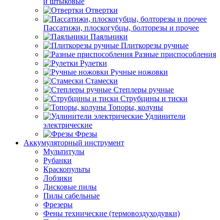
и штыковые
Отвертки
Пассатижи, плоскогубцы, болторезы и прочее
Паяльники
Плиткорезы ручные
Разные приспособления
Рулетки
Ручные ножовки
Стамески
Степлеры ручные
Струбцины и тиски
Топоры, колуны
Удлинители
электрические
Фрезы
Аккумуляторный инструмент
Мультитулы
Рубанки
Краскопульты
Лобзики
Дисковые пилы
Пилы сабельные
Фрезеры
Фены технические (термовоздуходувки)