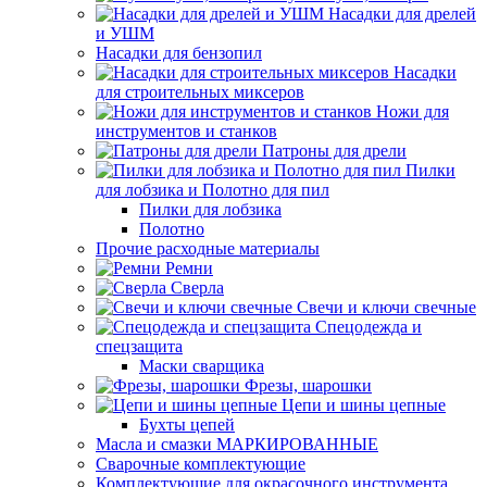
Насадки для дрелей
и УШМ
Насадки для бензопил
Насадки
для строительных миксеров
Ножи для
инструментов и станков
Патроны для дрели
Пилки
для лобзика и Полотно для пил
Пилки для лобзика
Полотно
Прочие расходные материалы
Ремни
Сверла
Свечи и ключи свечные
Спецодежда и
спецзащита
Маски сварщика
Фрезы, шарошки
Цепи и шины цепные
Бухты цепей
Масла и смазки МАРКИРОВАННЫЕ
Сварочные комплектующие
Комплектующие для окрасочного инструмента