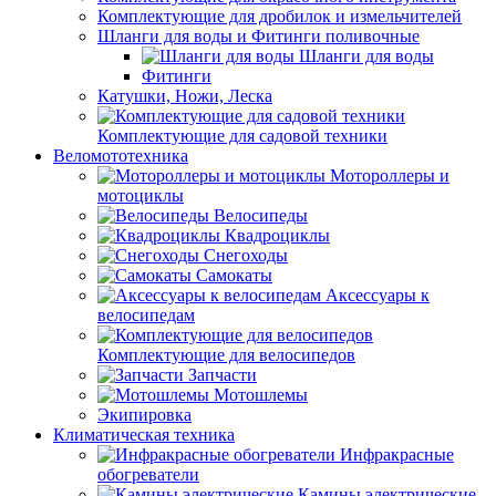
Комплектующие для дробилок и измельчителей
Шланги для воды и Фитинги поливочные
Шланги для воды
Фитинги
Катушки, Ножи, Леска
Комплектующие для садовой техники
Веломототехника
Мотороллеры и
мотоциклы
Велосипеды
Квадроциклы
Снегоходы
Самокаты
Аксессуары к
велосипедам
Комплектующие для велосипедов
Запчасти
Мотошлемы
Экипировка
Климатическая техника
Инфракрасные
обогреватели
Камины электрические