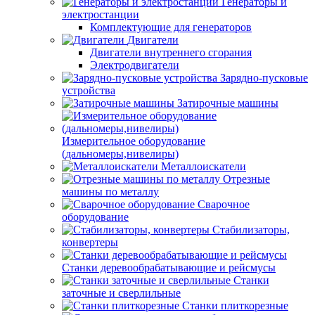
Генераторы и
электростанции
Комплектующие для генераторов
Двигатели
Двигатели внутреннего сгорания
Электродвигатели
Зарядно-пусковые
устройства
Затирочные машины
Измерительное оборудование
(дальномеры,нивелиры)
Металлоискатели
Отрезные
машины по металлу
Сварочное
оборудование
Стабилизаторы,
конвертеры
Станки деревообрабатывающие и рейсмусы
Станки
заточные и сверлильные
Станки плиткорезные