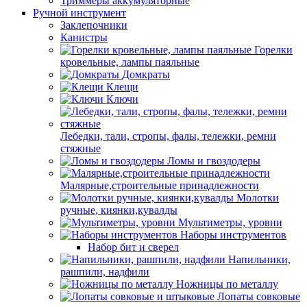
Триммеры аккумуляторные
Ручной инструмент
Заклепочники
Канистры
Горелки
кровельные, лампы паяльные
Домкраты
Клещи
Ключи
Лебедки, тали, стропы, фалы, тележки, ремни
стяжные
Ломы и гвоздодеры
Малярные,строительные принадлежности
Молотки
ручные, киянки,кувалды
Мультиметры, уровни
Наборы инструментов
Набор бит и сверел
Напильники,
рашпили, надфили
Ножницы по металлу
Лопаты совковые