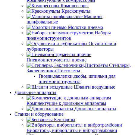
Комплектующие к компрессорам
Компрессоры
Краскопульты
Машины
шлифовальные
Молотки пневмо
Наборы
пневмоинструментов
Осушители и
лубрикаторы
Пневмоинструменты прочие
Степлеры,
Заклепочники,Пистолеты
Гвозди,заклепки,скобы. шпильки для
пневмоинструмента
Шланги воздушные
Доильные аппараты
Комплектущие к доильным аппаратам
Доильные аппараты
Станки и оборудование
Бензорезы
Вибраторы, виброплиты и вибротрамбовки