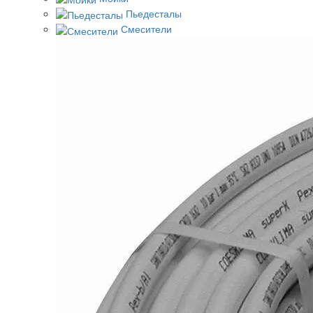
Пьедесталы
Смесители