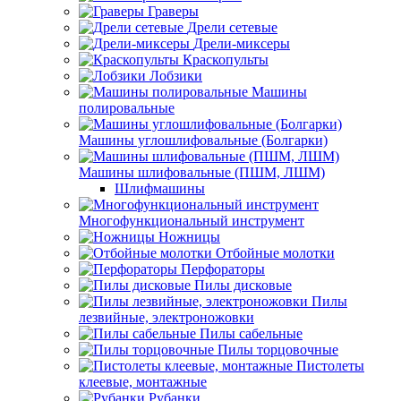
Граверы
Дрели сетевые
Дрели-миксеры
Краскопульты
Лобзики
Машины
полировальные
Машины углошлифовальные (Болгарки)
Машины шлифовальные (ПШМ, ЛШМ)
Шлифмашины
Многофункциональный инструмент
Ножницы
Отбойные молотки
Перфораторы
Пилы дисковые
Пилы
лезвийные, электроножовки
Пилы сабельные
Пилы торцовочные
Пистолеты
клеевые, монтажные
Рубанки