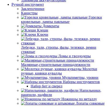
Триммеры аккумуляторные
Ручной инструмент
Заклепочники
Канистры
Горелки
кровельные, лампы паяльные
Домкраты
Клещи
Ключи
Лебедки, тали, стропы, фалы, тележки, ремни
стяжные
Ломы и гвоздодеры
Малярные,строительные принадлежности
Молотки
ручные, киянки,кувалды
Мультиметры, уровни
Наборы инструментов
Набор бит и сверел
Напильники,
рашпили, надфили
Ножницы по металлу
Лопаты совковые