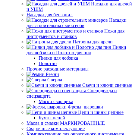
Насадки для дрелей
и УШМ
Насадки для бензопил
Насадки
для строительных миксеров
Ножи для
инструментов и станков
Патроны для дрели
Пилки
для лобзика и Полотно для пил
Пилки для лобзика
Полотно
Прочие расходные материалы
Ремни
Сверла
Свечи и ключи свечные
Спецодежда и
спецзащита
Маски сварщика
Фрезы, шарошки
Цепи и шины цепные
Бухты цепей
Масла и смазки МАРКИРОВАННЫЕ
Сварочные комплектующие
Комплектующие для окрасочного инструмента