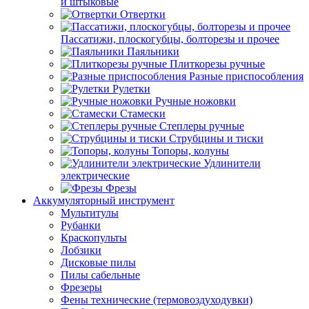
и штыковые
Отвертки
Пассатижи, плоскогубцы, болторезы и прочее
Паяльники
Плиткорезы ручные
Разные приспособления
Рулетки
Ручные ножовки
Стамески
Степлеры ручные
Струбцины и тиски
Топоры, колуны
Удлинители
электрические
Фрезы
Аккумуляторный инструмент
Мультитулы
Рубанки
Краскопульты
Лобзики
Дисковые пилы
Пилы сабельные
Фрезеры
Фены технические (термовоздуходувки)