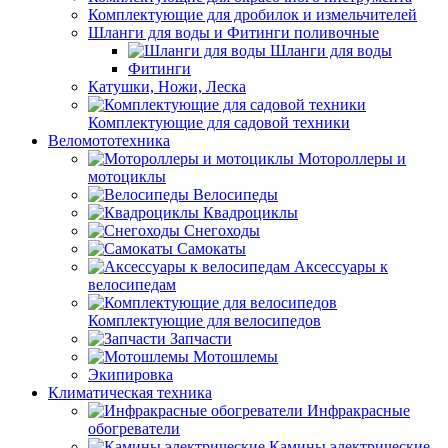
Комплектующие для дробилок и измельчителей
Шланги для воды и Фитинги поливочные
Шланги для воды
Фитинги
Катушки, Ножи, Леска
Комплектующие для садовой техники
Веломототехника
Мотороллеры и
мотоциклы
Велосипеды
Квадроциклы
Снегоходы
Самокаты
Аксессуары к
велосипедам
Комплектующие для велосипедов
Запчасти
Мотошлемы
Экипировка
Климатическая техника
Инфракрасные
обогреватели
Камины электрические