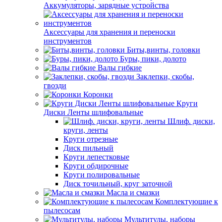
Аккумуляторы, зарядные устройства
Аксессуары для хранения и переноски
инструментов
Биты,винты, головки
Буры, пики, долото
Валы гибкие
Заклепки, скобы,
гвозди
Коронки
Круги
Диски Ленты шлифовальные
Шлиф. диски,
круги, ленты
Круги отрезные
Диск пильный
Круги лепестковые
Круги обдирочные
Круги полировальные
Диск точильный, круг заточной
Масла и смазки
Комплектующие к
пылесосам
Мультитулы, наборы