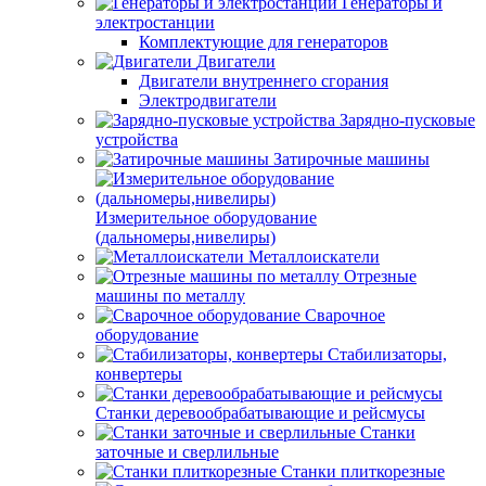
Генераторы и
электростанции
Комплектующие для генераторов
Двигатели
Двигатели внутреннего сгорания
Электродвигатели
Зарядно-пусковые
устройства
Затирочные машины
Измерительное оборудование
(дальномеры,нивелиры)
Металлоискатели
Отрезные
машины по металлу
Сварочное
оборудование
Стабилизаторы,
конвертеры
Станки деревообрабатывающие и рейсмусы
Станки
заточные и сверлильные
Станки плиткорезные