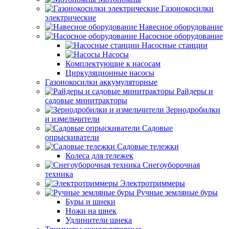
Газонокосилки
электрические
Навесное оборудование
Насосное оборудование
Насосные станции
Насосы
Комплектующие к насосам
Циркуляционные насосы
Газонокосилки аккумуляторные
Райдеры и
садовые минитракторы
Зернодробилки
и измельчители
Садовые
опрыскиватели
Садовые тележки
Колеса для тележек
Снегоуборочная
техника
Электротриммеры
Ручные земляные буры
Буры и шнеки
Ножи на шнек
Удлинители шнека