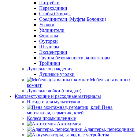
Патрубки
Переходники
Скобы,Отводы
Соединители (Муфты,Бочонки)
Уголки
Удлинители
Фильтры
Футорки
Штуцеры
Эксцентрики
Группа безопасности, коллекторы
Тройники
Душевые ограждения
Душевые уголки
Мебель для ванных
комнат
Душевые лейки (насадки)
Комплектующие и расходные материалы
Насадки для мультитулов
Пена
монтажная, герметик, клей
Колеса промышленные
Автохимия
Адаптеры, переходники