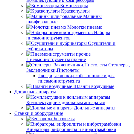
Комплектующие к компрессорам
Компрессоры
Краскопульты
Машины
шлифовальные
Молотки пневмо
Наборы
пневмоинструментов
Осушители и
лубрикаторы
Пневмоинструменты прочие
Степлеры,
Заклепочники,Пистолеты
Гвозди,заклепки,скобы. шпильки для
пневмоинструмента
Шланги воздушные
Доильные аппараты
Комплектущие к доильным аппаратам
Доильные аппараты
Станки и оборудование
Бензорезы
Вибраторы, виброплиты и вибротрамбовки