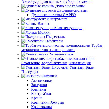
Аксессуары для ванных и уборных комнат
Душевые кабины
Душевые системы
Душевые системы GAPPO
Инструмент
Ванны
Комплектующие
Мойки
Пьедесталы
Смесители
Трубы
металлопластик, полипропилен
Умывальники
Отопление, водоснабжение, канализация
Унитазы, Биде,
Писсуары
Фитинги
Американки
Заглушки
Клапаны
Контргайки
Краны
Крепления,Хомуты
Крестовины