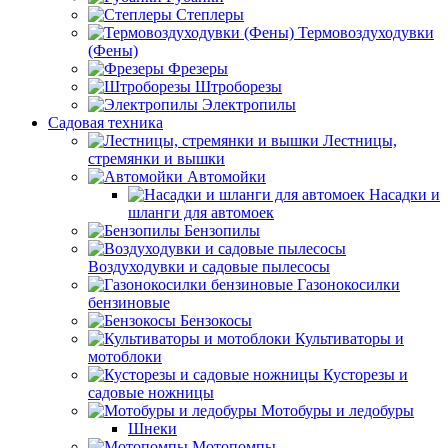
Степлеры
Термовоздуходувки
(Фены)
Фрезеры
Штроборезы
Электропилы
Садовая техника
Лестницы,
стремянки и вышки
Автомойки
Насадки и
шланги для автомоек
Бензопилы
Воздуходувки и садовые пылесосы
Газонокосилки
бензиновые
Бензокосы
Культиваторы и
мотоблоки
Кусторезы и
садовые ножницы
Мотобуры и ледобуры
Шнеки
Мотопомпы