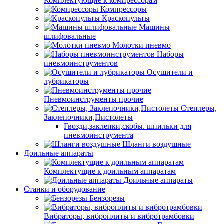
Комплектующие к компрессорам
Компрессоры
Краскопульты
Машины
шлифовальные
Молотки пневмо
Наборы
пневмоинструментов
Осушители и
лубрикаторы
Пневмоинструменты прочие
Степлеры,
Заклепочники,Пистолеты
Гвозди,заклепки,скобы. шпильки для
пневмоинструмента
Шланги воздушные
Доильные аппараты
Комплектущие к доильным аппаратам
Доильные аппараты
Станки и оборудование
Бензорезы
Вибраторы, виброплиты и вибротрамбовки