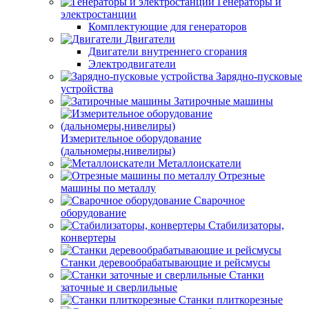
Генераторы и
электростанции
Комплектующие для генераторов
Двигатели
Двигатели внутреннего сгорания
Электродвигатели
Зарядно-пусковые
устройства
Затирочные машины
Измерительное оборудование
(дальномеры,нивелиры)
Металлоискатели
Отрезные
машины по металлу
Сварочное
оборудование
Стабилизаторы,
конвертеры
Станки деревообрабатывающие и рейсмусы
Станки
заточные и сверлильные
Станки плиткорезные