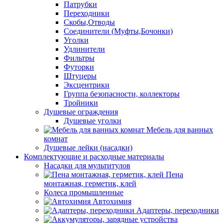
Патрубки
Переходники
Скобы,Отводы
Соединители (Муфты,Бочонки)
Уголки
Удлинители
Фильтры
Футорки
Штуцеры
Эксцентрики
Группа безопасности, коллекторы
Тройники
Душевые ограждения
Душевые уголки
Мебель для ванных
комнат
Душевые лейки (насадки)
Комплектующие и расходные материалы
Насадки для мультитулов
Пена
монтажная, герметик, клей
Колеса промышленные
Автохимия
Адаптеры, переходники