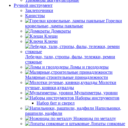
Триммеры аккумуляторные
Ручной инструмент
Заклепочники
Канистры
Горелки
кровельные, лампы паяльные
Домкраты
Клещи
Ключи
Лебедки, тали, стропы, фалы, тележки, ремни
стяжные
Ломы и гвоздодеры
Малярные,строительные принадлежности
Молотки
ручные, киянки,кувалды
Мультиметры, уровни
Наборы инструментов
Набор бит и сверел
Напильники,
рашпили, надфили
Ножницы по металлу
Лопаты совковые