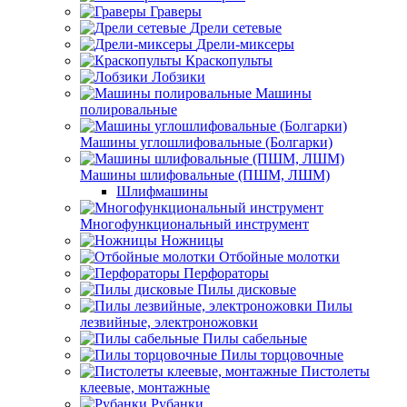
Граверы
Дрели сетевые
Дрели-миксеры
Краскопульты
Лобзики
Машины
полировальные
Машины углошлифовальные (Болгарки)
Машины шлифовальные (ПШМ, ЛШМ)
Шлифмашины
Многофункциональный инструмент
Ножницы
Отбойные молотки
Перфораторы
Пилы дисковые
Пилы
лезвийные, электроножовки
Пилы сабельные
Пилы торцовочные
Пистолеты
клеевые, монтажные
Рубанки