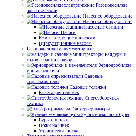
Газонокосилки
электрические
Навесное оборудование
Насосное оборудование
Насосные станции
Насосы
Комплектующие к насосам
Циркуляционные насосы
Газонокосилки аккумуляторные
Райдеры и
садовые минитракторы
Зернодробилки
и измельчители
Садовые
опрыскиватели
Садовые тележки
Колеса для тележек
Снегоуборочная
техника
Электротриммеры
Ручные земляные буры
Буры и шнеки
Ножи на шнек
Удлинители шнека