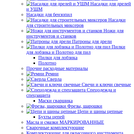
Насадки для дрелей
и УШМ
Насадки для бензопил
Насадки
для строительных миксеров
Ножи для
инструментов и станков
Патроны для дрели
Пилки
для лобзика и Полотно для пил
Пилки для лобзика
Полотно
Прочие расходные материалы
Ремни
Сверла
Свечи и ключи свечные
Спецодежда и
спецзащита
Маски сварщика
Фрезы, шарошки
Цепи и шины цепные
Бухты цепей
Масла и смазки МАРКИРОВАННЫЕ
Сварочные комплектующие
Комплектующие для окрасочного инструмента