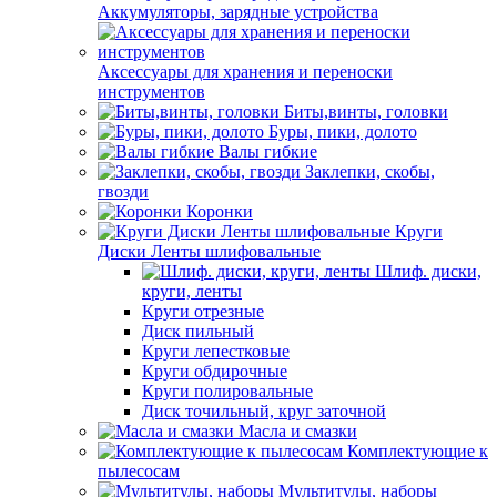
Аккумуляторы, зарядные устройства
Аксессуары для хранения и переноски
инструментов
Биты,винты, головки
Буры, пики, долото
Валы гибкие
Заклепки, скобы,
гвозди
Коронки
Круги
Диски Ленты шлифовальные
Шлиф. диски,
круги, ленты
Круги отрезные
Диск пильный
Круги лепестковые
Круги обдирочные
Круги полировальные
Диск точильный, круг заточной
Масла и смазки
Комплектующие к
пылесосам
Мультитулы, наборы