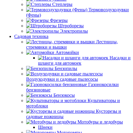
Степлеры
Термовоздуходувки
(Фены)
Фрезеры
Штроборезы
Электропилы
Садовая техника
Лестницы,
стремянки и вышки
Автомойки
Насадки и
шланги для автомоек
Бензопилы
Воздуходувки и садовые пылесосы
Газонокосилки
бензиновые
Бензокосы
Культиваторы и
мотоблоки
Кусторезы и
садовые ножницы
Мотобуры и ледобуры
Шнеки
Мотопомпы