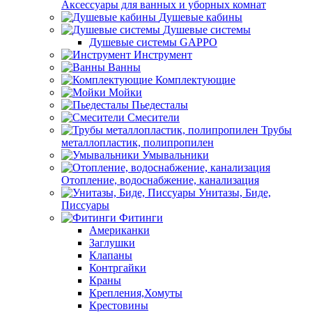
Аксессуары для ванных и уборных комнат
Душевые кабины
Душевые системы
Душевые системы GAPPO
Инструмент
Ванны
Комплектующие
Мойки
Пьедесталы
Смесители
Трубы
металлопластик, полипропилен
Умывальники
Отопление, водоснабжение, канализация
Унитазы, Биде,
Писсуары
Фитинги
Американки
Заглушки
Клапаны
Контргайки
Краны
Крепления,Хомуты
Крестовины