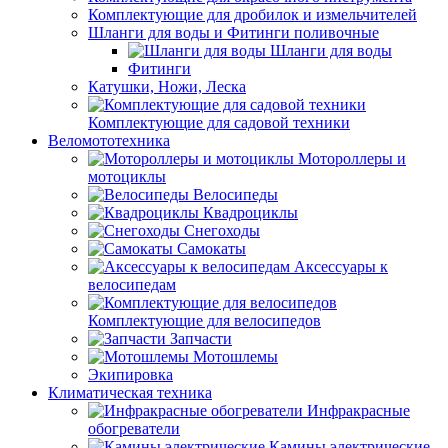
Комплектующие для дробилок и измельчителей
Шланги для воды и Фитинги поливочные
Шланги для воды
Фитинги
Катушки, Ножи, Леска
Комплектующие для садовой техники
Веломототехника
Мотороллеры и
мотоциклы
Велосипеды
Квадроциклы
Снегоходы
Самокаты
Аксессуары к
велосипедам
Комплектующие для велосипедов
Запчасти
Мотошлемы
Экипировка
Климатическая техника
Инфракрасные
обогреватели
Камины электрические