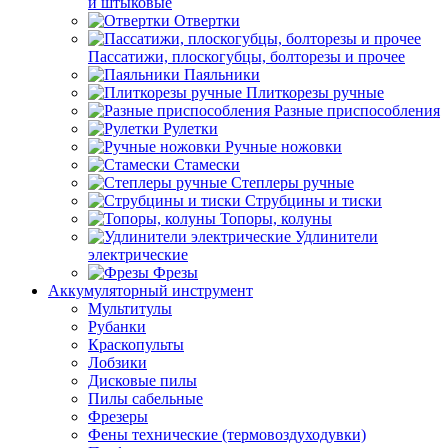
и штыковые
Отвертки
Пассатижи, плоскогубцы, болторезы и прочее
Паяльники
Плиткорезы ручные
Разные приспособления
Рулетки
Ручные ножовки
Стамески
Степлеры ручные
Струбцины и тиски
Топоры, колуны
Удлинители
электрические
Фрезы
Аккумуляторный инструмент
Мультитулы
Рубанки
Краскопульты
Лобзики
Дисковые пилы
Пилы сабельные
Фрезеры
Фены технические (термовоздуходувки)