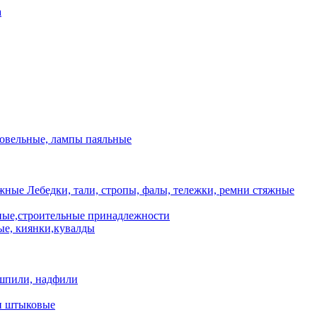
а
ровельные, лампы паяльные
Лебедки, тали, стропы, фалы, тележки, ремни стяжные
ые,строительные принадлежности
е, киянки,кувалды
шпили, надфили
и штыковые