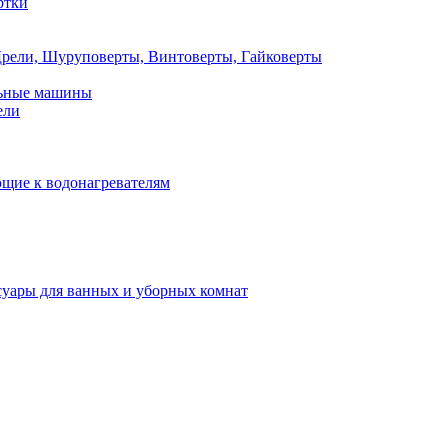
ртки
рели, Шуруповерты, Винтоверты, Гайковерты
льные машины
ели
щие к водонагревателям
суары для ванных и уборных комнат