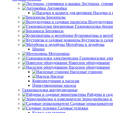
Лестницы, стрем
Автомойки
Насадки и 
Бензопилы
Воздуходувки
Газонокосилки бензи
Бензокосы
Культиваторы и мото
Кусторезы и сад
Мотобуры и ледобуры
Шнеки
Мотопомпы
Газонокосилки эле
Навесное оборудование
Насосное оборудование
Насосные станции
Насосы
Комплектующие к насосам
Циркуляционные насосы
Газонокосилки аккумуляторные
Райдеры и сад
Зернодробилки и
Садовые опрыскиватели
Садовые тележки
Колеса для тележек