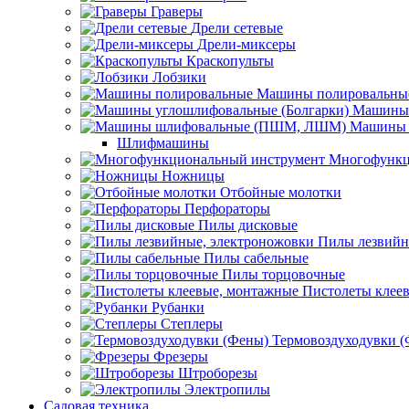
Граверы
Дрели сетевые
Дрели-миксеры
Краскопульты
Лобзики
Машины полировальны
Машины 
Машины 
Шлифмашины
Многофункц
Ножницы
Отбойные молотки
Перфораторы
Пилы дисковые
Пилы лезвийн
Пилы сабельные
Пилы торцовочные
Пистолеты клее
Рубанки
Степлеры
Термовоздуходувки 
Фрезеры
Штроборезы
Электропилы
Садовая техника