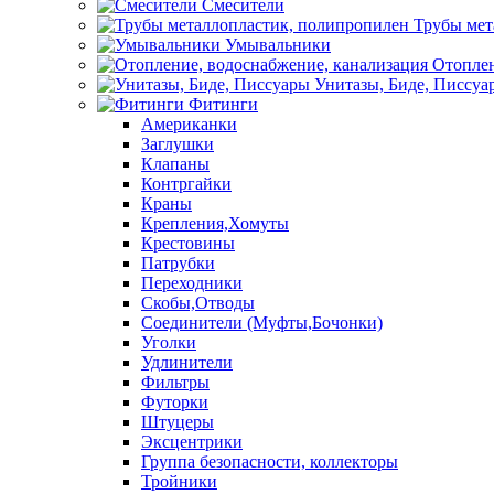
Смесители
Трубы мет
Умывальники
Отоплен
Унитазы, Биде, Писсуа
Фитинги
Американки
Заглушки
Клапаны
Контргайки
Краны
Крепления,Хомуты
Крестовины
Патрубки
Переходники
Скобы,Отводы
Соединители (Муфты,Бочонки)
Уголки
Удлинители
Фильтры
Футорки
Штуцеры
Эксцентрики
Группа безопасности, коллекторы
Тройники