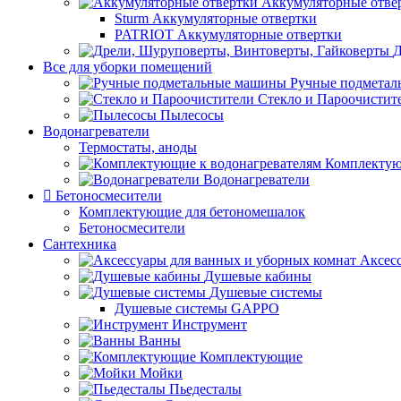
Аккумуляторные отве
Sturm Аккумуляторные отвертки
PATRIOT Аккумуляторные отвертки
Д
Все для уборки помещений
Ручные подмета
Стекло и Пароочистит
Пылесосы
Водонагреватели
Термостаты, аноды
Комплектую
Водонагреватели
Бетоносмесители
Комплектующие для бетономешалок
Бетоносмесители
Сантехника
Аксес
Душевые кабины
Душевые системы
Душевые системы GAPPO
Инструмент
Ванны
Комплектующие
Мойки
Пьедесталы