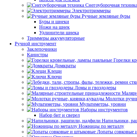
Снегоуборочная техник
Электротриммеры
Ручные земляные буры
Буры и шнеки
Ножи на шнек
Удлинители шнека
Триммеры аккумуляторные
Ручной инструмент
Заклепочники
Канистры
Горелки к
Домкраты
Клещи
Ключи
Ломы и гвоздодеры
Малярн
Молотки ручны
Мультиметры, уровни
Наборы инструментов
Набор бит и сверел
Напильники, ра
Ножницы по металлу
Лопаты совковые 