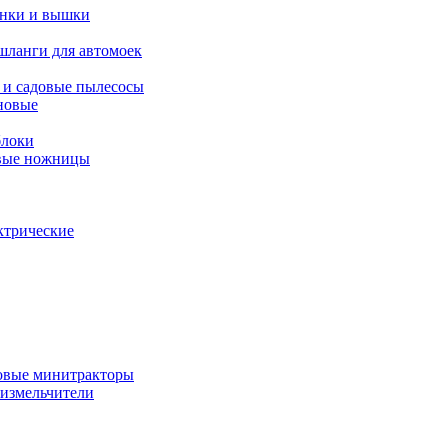
янки и вышки
шланги для автомоек
 и садовые пылесосы
новые
блоки
овые ножницы
ктрические
овые минитракторы
 измельчители