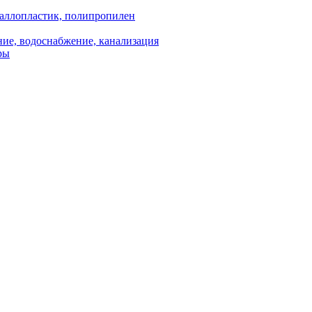
аллопластик, полипропилен
ие, водоснабжение, канализация
ры