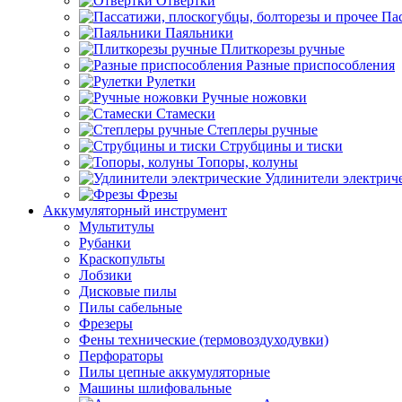
Отвертки
Пас
Паяльники
Плиткорезы ручные
Разные приспособления
Рулетки
Ручные ножовки
Стамески
Степлеры ручные
Струбцины и тиски
Топоры, колуны
Удлинители электрич
Фрезы
Аккумуляторный инструмент
Мультитулы
Рубанки
Краскопульты
Лобзики
Дисковые пилы
Пилы сабельные
Фрезеры
Фены технические (термовоздуходувки)
Перфораторы
Пилы цепные аккумуляторные
Машины шлифовальные