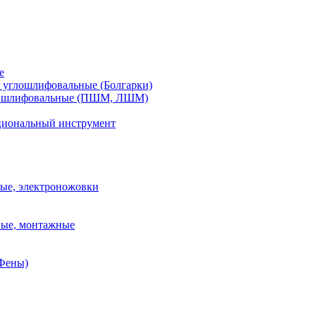
е
углошлифовальные (Болгарки)
шлифовальные (ПШМ, ЛШМ)
иональный инструмент
ые, электроножовки
вые, монтажные
(Фены)