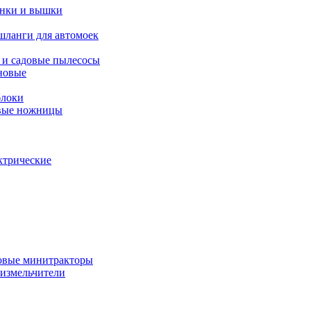
янки и вышки
шланги для автомоек
 и садовые пылесосы
новые
блоки
овые ножницы
ктрические
овые минитракторы
 измельчители