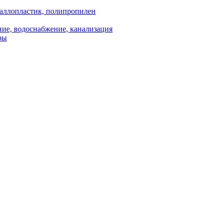
аллопластик, полипропилен
ие, водоснабжение, канализация
ры