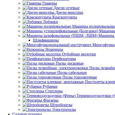
Граверы
Дрели сетевые
Дрели-миксеры
Краскопульты
Лобзики
Машины полировальны
Машины 
Машины 
Шлифмашины
Многофункц
Ножницы
Отбойные молотки
Перфораторы
Пилы дисковые
Пилы лезвийн
Пилы сабельные
Пилы торцовочные
Пистолеты клее
Рубанки
Степлеры
Термовоздуходувки 
Фрезеры
Штроборезы
Электропилы
Садовая техника