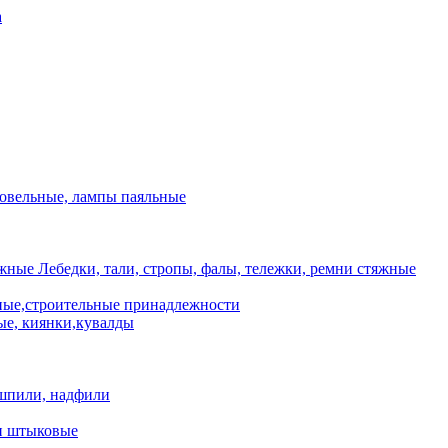
а
ровельные, лампы паяльные
Лебедки, тали, стропы, фалы, тележки, ремни стяжные
ые,строительные принадлежности
е, киянки,кувалды
шпили, надфили
и штыковые