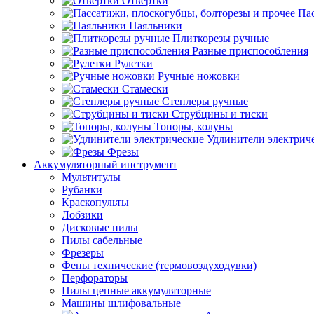
Отвертки
Пас
Паяльники
Плиткорезы ручные
Разные приспособления
Рулетки
Ручные ножовки
Стамески
Степлеры ручные
Струбцины и тиски
Топоры, колуны
Удлинители электрич
Фрезы
Аккумуляторный инструмент
Мультитулы
Рубанки
Краскопульты
Лобзики
Дисковые пилы
Пилы сабельные
Фрезеры
Фены технические (термовоздуходувки)
Перфораторы
Пилы цепные аккумуляторные
Машины шлифовальные