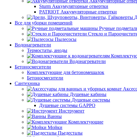
Аккумуляторные отве
Sturm Аккумуляторные отвертки
PATRIOT Аккумуляторные отвертки
Д
Все для уборки помещений
Ручные подмета
Стекло и Пароочистит
Пылесосы
Водонагреватели
Термостаты, аноды
Комплектую
Водонагреватели
Бетоносмесители
Комплектующие для бетономешалок
Бетоносмесители
Сантехника
Аксес
Душевые кабины
Душевые системы
Душевые системы GAPPO
Инструмент
Ванны
Комплектующие
Мойки
Пьедесталы