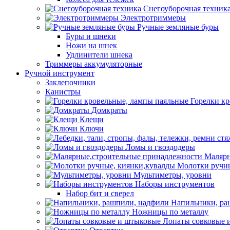
Снегоуборочная техник
Электротриммеры
Ручные земляные буры
Буры и шнеки
Ножи на шнек
Удлинители шнека
Триммеры аккумуляторные
Ручной инструмент
Заклепочники
Канистры
Горелки к
Домкраты
Клещи
Ключи
Ломы и гвоздодеры
Малярн
Молотки ручны
Мультиметры, уровни
Наборы инструментов
Набор бит и сверел
Напильники, ра
Ножницы по металлу
Лопаты совковые 