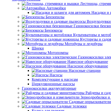
Лестницы, стрем
Автомойки
Насадки и 
Бензопилы
Воздуходувки
Газонокосилки бензи
Бензокосы
Культиваторы и мото
Кусторезы и сад
Мотобуры и ледобуры
Шнеки
Мотопомпы
Газонокосилки эле
Навесное оборудование
Насосное оборудование
Насосные станции
Насосы
Комплектующие к насосам
Циркуляционные насосы
Газонокосилки аккумуляторные
Райдеры и сад
Зернодробилки и
Садовые опрыскиватели
Садовые тележки
Колеса для тележек