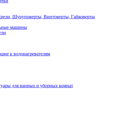
ртки
рели, Шуруповерты, Винтоверты, Гайковерты
льные машины
ели
щие к водонагревателям
суары для ванных и уборных комнат