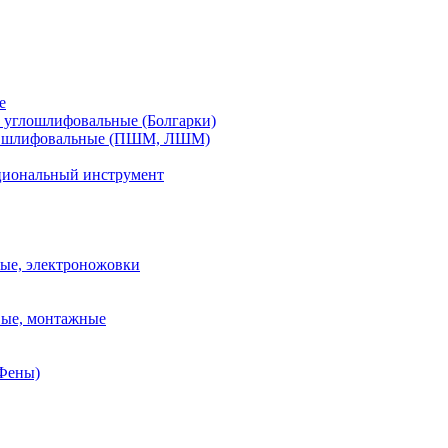
е
углошлифовальные (Болгарки)
шлифовальные (ПШМ, ЛШМ)
иональный инструмент
ые, электроножовки
вые, монтажные
(Фены)