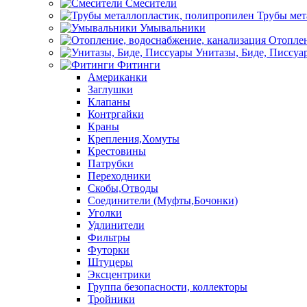
Смесители
Трубы мет
Умывальники
Отоплен
Унитазы, Биде, Писсуа
Фитинги
Американки
Заглушки
Клапаны
Контргайки
Краны
Крепления,Хомуты
Крестовины
Патрубки
Переходники
Скобы,Отводы
Соединители (Муфты,Бочонки)
Уголки
Удлинители
Фильтры
Футорки
Штуцеры
Эксцентрики
Группа безопасности, коллекторы
Тройники