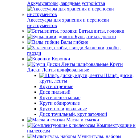
Аккумуляторы, зарядные устройства
Аксессуары для хранения и переноски
инструментов
Биты,винты, головки
Буры, пики, долото
Валы гибкие
Заклепки, скобы,
гвозди
Коронки
Круги
Диски Ленты шлифовальные
Шлиф. диски,
круги, ленты
Круги отрезные
Диск пильный
Круги лепестковые
Круги обдирочные
Круги полировальные
Диск точильный, круг заточной
Масла и смазки
Комплектующие к
пылесосам
Мультитулы, наборы