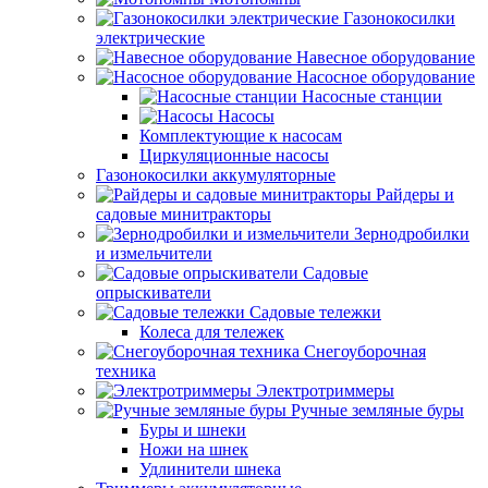
Газонокосилки
электрические
Навесное оборудование
Насосное оборудование
Насосные станции
Насосы
Комплектующие к насосам
Циркуляционные насосы
Газонокосилки аккумуляторные
Райдеры и
садовые минитракторы
Зернодробилки
и измельчители
Садовые
опрыскиватели
Садовые тележки
Колеса для тележек
Снегоуборочная
техника
Электротриммеры
Ручные земляные буры
Буры и шнеки
Ножи на шнек
Удлинители шнека