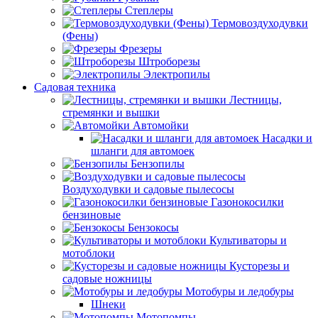
Степлеры
Термовоздуходувки
(Фены)
Фрезеры
Штроборезы
Электропилы
Садовая техника
Лестницы,
стремянки и вышки
Автомойки
Насадки и
шланги для автомоек
Бензопилы
Воздуходувки и садовые пылесосы
Газонокосилки
бензиновые
Бензокосы
Культиваторы и
мотоблоки
Кусторезы и
садовые ножницы
Мотобуры и ледобуры
Шнеки
Мотопомпы