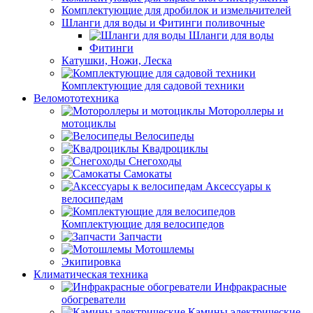
Комплектующие для дробилок и измельчителей
Шланги для воды и Фитинги поливочные
Шланги для воды
Фитинги
Катушки, Ножи, Леска
Комплектующие для садовой техники
Веломототехника
Мотороллеры и
мотоциклы
Велосипеды
Квадроциклы
Снегоходы
Самокаты
Аксессуары к
велосипедам
Комплектующие для велосипедов
Запчасти
Мотошлемы
Экипировка
Климатическая техника
Инфракрасные
обогреватели
Камины электрические