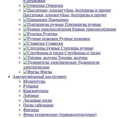
и штыковые
Отвертки
Пассатижи, плоскогубцы, болторезы и прочее
Паяльники
Плиткорезы ручные
Разные приспособления
Рулетки
Ручные ножовки
Стамески
Степлеры ручные
Струбцины и тиски
Топоры, колуны
Удлинители
электрические
Фрезы
Аккумуляторный инструмент
Мультитулы
Рубанки
Краскопульты
Лобзики
Дисковые пилы
Пилы сабельные
Фрезеры
Фены технические (термовоздуходувки)