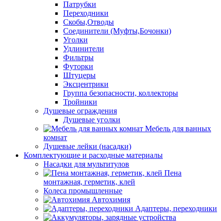
Патрубки
Переходники
Скобы,Отводы
Соединители (Муфты,Бочонки)
Уголки
Удлинители
Фильтры
Футорки
Штуцеры
Эксцентрики
Группа безопасности, коллекторы
Тройники
Душевые ограждения
Душевые уголки
Мебель для ванных
комнат
Душевые лейки (насадки)
Комплектующие и расходные материалы
Насадки для мультитулов
Пена
монтажная, герметик, клей
Колеса промышленные
Автохимия
Адаптеры, переходники