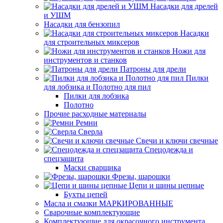
Насадки для дрелей
и УШМ
Насадки для бензопил
Насадки
для строительных миксеров
Ножи для
инструментов и станков
Патроны для дрели
Пилки
для лобзика и Полотно для пил
Пилки для лобзика
Полотно
Прочие расходные материалы
Ремни
Сверла
Свечи и ключи свечные
Спецодежда и
спецзащита
Маски сварщика
Фрезы, шарошки
Цепи и шины цепные
Бухты цепей
Масла и смазки МАРКИРОВАННЫЕ
Сварочные комплектующие
Комплектующие для окрасочного инструмента