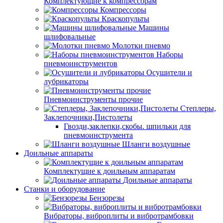
Комплектующие к компрессорам
Компрессоры
Краскопульты
Машины
шлифовальные
Молотки пневмо
Наборы
пневмоинструментов
Осушители и
лубрикаторы
Пневмоинструменты прочие
Степлеры,
Заклепочники,Пистолеты
Гвозди,заклепки,скобы. шпильки для
пневмоинструмента
Шланги воздушные
Доильные аппараты
Комплектущие к доильным аппаратам
Доильные аппараты
Станки и оборудование
Бензорезы
Вибраторы, виброплиты и вибротрамбовки