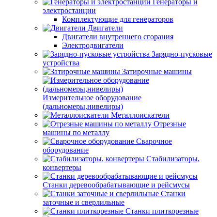
Генераторы и
электростанции
Комплектующие для генераторов
Двигатели
Двигатели внутреннего сгорания
Электродвигатели
Зарядно-пусковые
устройства
Затирочные машины
Измерительное оборудование
(дальномеры,нивелиры)
Металлоискатели
Отрезные
машины по металлу
Сварочное
оборудование
Стабилизаторы,
конвертеры
Станки деревообрабатывающие и рейсмусы
Станки
заточные и сверлильные
Станки плиткорезные