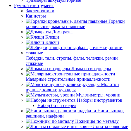
Триммеры аккумуляторные
Ручной инструмент
Заклепочники
Канистры
Горелки
кровельные, лампы паяльные
Домкраты
Клещи
Ключи
Лебедки, тали, стропы, фалы, тележки, ремни
стяжные
Ломы и гвоздодеры
Малярные,строительные принадлежности
Молотки
ручные, киянки,кувалды
Мультиметры, уровни
Наборы инструментов
Набор бит и сверел
Напильники,
рашпили, надфили
Ножницы по металлу
Лопаты совковые