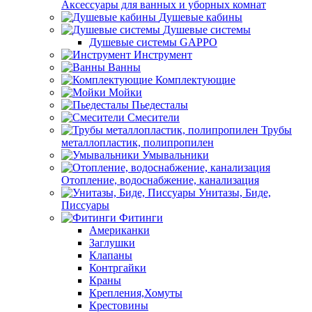
Аксессуары для ванных и уборных комнат
Душевые кабины
Душевые системы
Душевые системы GAPPO
Инструмент
Ванны
Комплектующие
Мойки
Пьедесталы
Смесители
Трубы
металлопластик, полипропилен
Умывальники
Отопление, водоснабжение, канализация
Унитазы, Биде,
Писсуары
Фитинги
Американки
Заглушки
Клапаны
Контргайки
Краны
Крепления,Хомуты
Крестовины