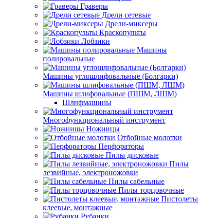
Граверы
Дрели сетевые
Дрели-миксеры
Краскопульты
Лобзики
Машины
полировальные
Машины углошлифовальные (Болгарки)
Машины шлифовальные (ПШМ, ЛШМ)
Шлифмашины
Многофункциональный инструмент
Ножницы
Отбойные молотки
Перфораторы
Пилы дисковые
Пилы
лезвийные, электроножовки
Пилы сабельные
Пилы торцовочные
Пистолеты
клеевые, монтажные
Рубанки