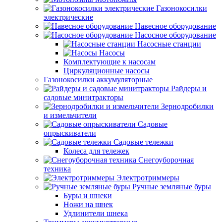
Газонокосилки
электрические
Навесное оборудование
Насосное оборудование
Насосные станции
Насосы
Комплектующие к насосам
Циркуляционные насосы
Газонокосилки аккумуляторные
Райдеры и
садовые минитракторы
Зернодробилки
и измельчители
Садовые
опрыскиватели
Садовые тележки
Колеса для тележек
Снегоуборочная
техника
Электротриммеры
Ручные земляные буры
Буры и шнеки
Ножи на шнек
Удлинители шнека