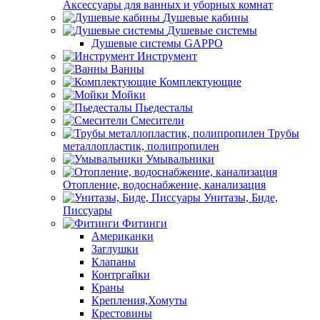
Аксессуары для ванных и уборных комнат
Душевые кабины
Душевые системы
Душевые системы GAPPO
Инструмент
Ванны
Комплектующие
Мойки
Пьедесталы
Смесители
Трубы
металлопластик, полипропилен
Умывальники
Отопление, водоснабжение, канализация
Унитазы, Биде,
Писсуары
Фитинги
Американки
Заглушки
Клапаны
Контргайки
Краны
Крепления,Хомуты
Крестовины