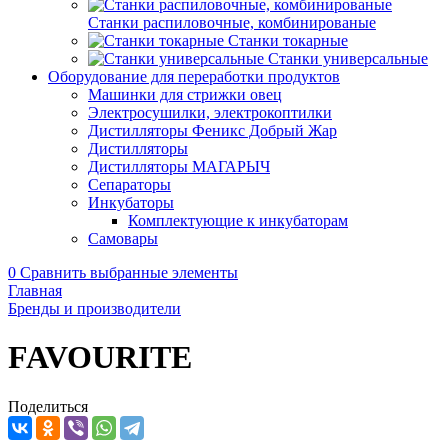
Станки распиловочные, комбинированые
Станки токарные
Станки универсальные
Оборудование для переработки продуктов
Машинки для стрижки овец
Электросушилки, электрокоптилки
Дистилляторы Феникс Добрый Жар
Дистилляторы
Дистилляторы МАГАРЫЧ
Сепараторы
Инкубаторы
Комплектующие к инкубаторам
Самовары
0
Сравнить выбранные элементы
Главная
Бренды и производители
FAVOURITE
Поделиться