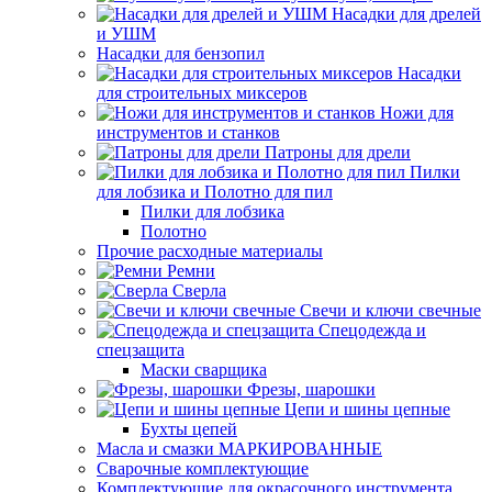
Насадки для дрелей
и УШМ
Насадки для бензопил
Насадки
для строительных миксеров
Ножи для
инструментов и станков
Патроны для дрели
Пилки
для лобзика и Полотно для пил
Пилки для лобзика
Полотно
Прочие расходные материалы
Ремни
Сверла
Свечи и ключи свечные
Спецодежда и
спецзащита
Маски сварщика
Фрезы, шарошки
Цепи и шины цепные
Бухты цепей
Масла и смазки МАРКИРОВАННЫЕ
Сварочные комплектующие
Комплектующие для окрасочного инструмента