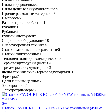
Пилы сабельные
1
Пилы торцовочные
2
Пилы цепные аккумуляторные
5
Прочие расходные материалы
7
Пылесосы
2
Разные приспособления
1
Рубанки
1
Рубанки
2
Ручной инструмент
1
Сварочное оборудование
19
Снегоуборочная техника
4
Станки заточные и сверлильные
6
Станки плиткорезные
1
Тепловентиляторы электрические
6
Термовоздуходувки (Фены)
4
Триммеры аккумуляторные
3
Фены технические (термовоздуходувки)
1
Фрезеры
7
Цепи и шины цепные
2
Электропилы
5
Электротриммеры
3
0%
Станок FAVOURITE BG 200/450 NEW точильный (450Вт,