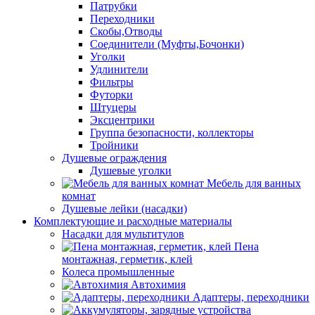
Патрубки
Переходники
Скобы,Отводы
Соединители (Муфты,Бочонки)
Уголки
Удлинители
Фильтры
Футорки
Штуцеры
Эксцентрики
Группа безопасности, коллекторы
Тройники
Душевые ограждения
Душевые уголки
Мебель для ванных
комнат
Душевые лейки (насадки)
Комплектующие и расходные материалы
Насадки для мультитулов
Пена
монтажная, герметик, клей
Колеса промышленные
Автохимия
Адаптеры, переходники