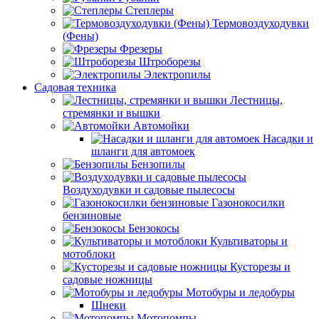
Степлеры
Термовоздуходувки
(Фены)
Фрезеры
Штроборезы
Электропилы
Садовая техника
Лестницы,
стремянки и вышки
Автомойки
Насадки и
шланги для автомоек
Бензопилы
Воздуходувки и садовые пылесосы
Газонокосилки
бензиновые
Бензокосы
Культиваторы и
мотоблоки
Кусторезы и
садовые ножницы
Мотобуры и ледобуры
Шнеки
Мотопомпы