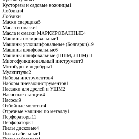
Кусторезы и садовые ножницы
1
Лобзики
4
Лобзики
1
Маски сварщика
5
Масла и смазки
1
Масла и смазки МАРКИРОВАННЫЕ
4
Машины полировальные
1
Машины углошлифовальные (Болгарки)
19
Машины шлифовальные
6
Машины шлифовальные (ПШМ, ЛШМ)
11
Многофункциональный инструмент
3
Мотобуры и ледобуры
1
Мультитулы
2
Наборы инструментов
4
Наборы пневмоинструментов
1
Насадки для дрелей и УШМ
2
Насосные станции
4
Насосы
9
Отбойные молотки
4
Отрезные машины по металлу
1
Перфораторы
11
Перфораторы
1
Пилы дисковые
4
Пилы сабельные
1