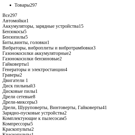
Товары
297
Все
297
Автомойки
1
Аккумуляторы, зарядные устройства
15
Бензокосы
5
Бензопилы
5
Биты,винты, головки
1
Вибраторы, виброплиты и вибротрамбовки
3
Газонокосилки аккумуляторные
2
Газонокосилки бензиновые
2
Гайковерты
1
Генераторы и электростанции
4
Граверы
2
Двигатели
1
Диск пильный
3
Дисковые пилы
1
Дрели сетевые
8
Дрели-миксеры
3
Дрели, Шуруповерты, Винтоверты, Гайковерты
41
Зарядно-пусковые устройства
2
Комплектующие к пылесосам
5
Компрессоры
5
Краскопульты
2
Краскопульты
1