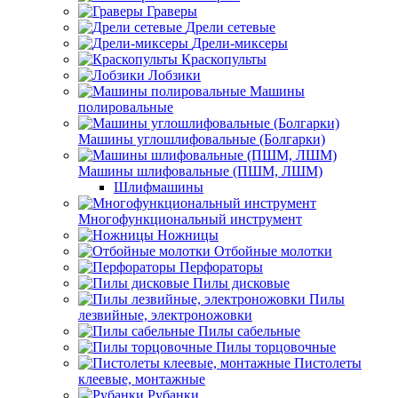
Граверы
Дрели сетевые
Дрели-миксеры
Краскопульты
Лобзики
Машины
полировальные
Машины углошлифовальные (Болгарки)
Машины шлифовальные (ПШМ, ЛШМ)
Шлифмашины
Многофункциональный инструмент
Ножницы
Отбойные молотки
Перфораторы
Пилы дисковые
Пилы
лезвийные, электроножовки
Пилы сабельные
Пилы торцовочные
Пистолеты
клеевые, монтажные
Рубанки