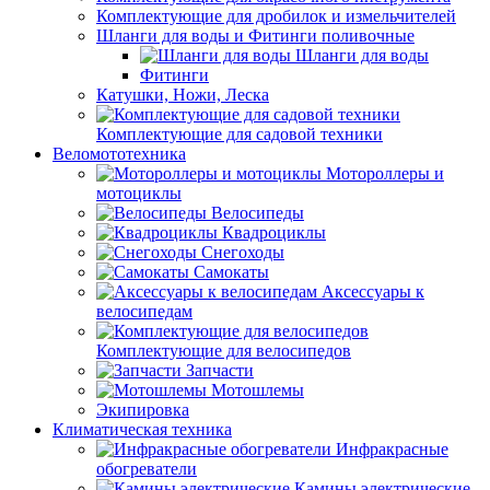
Комплектующие для дробилок и измельчителей
Шланги для воды и Фитинги поливочные
Шланги для воды
Фитинги
Катушки, Ножи, Леска
Комплектующие для садовой техники
Веломототехника
Мотороллеры и
мотоциклы
Велосипеды
Квадроциклы
Снегоходы
Самокаты
Аксессуары к
велосипедам
Комплектующие для велосипедов
Запчасти
Мотошлемы
Экипировка
Климатическая техника
Инфракрасные
обогреватели
Камины электрические