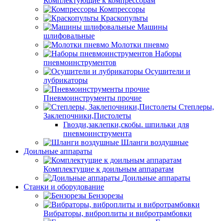
Комплектующие к компрессорам
Компрессоры
Краскопульты
Машины
шлифовальные
Молотки пневмо
Наборы
пневмоинструментов
Осушители и
лубрикаторы
Пневмоинструменты прочие
Степлеры,
Заклепочники,Пистолеты
Гвозди,заклепки,скобы. шпильки для
пневмоинструмента
Шланги воздушные
Доильные аппараты
Комплектущие к доильным аппаратам
Доильные аппараты
Станки и оборудование
Бензорезы
Вибраторы, виброплиты и вибротрамбовки