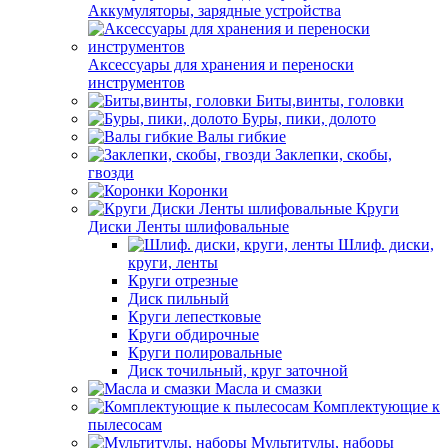
Аккумуляторы, зарядные устройства
Аксессуары для хранения и переноски
инструментов
Биты,винты, головки
Буры, пики, долото
Валы гибкие
Заклепки, скобы,
гвозди
Коронки
Круги
Диски Ленты шлифовальные
Шлиф. диски,
круги, ленты
Круги отрезные
Диск пильный
Круги лепестковые
Круги обдирочные
Круги полировальные
Диск точильный, круг заточной
Масла и смазки
Комплектующие к
пылесосам
Мультитулы, наборы