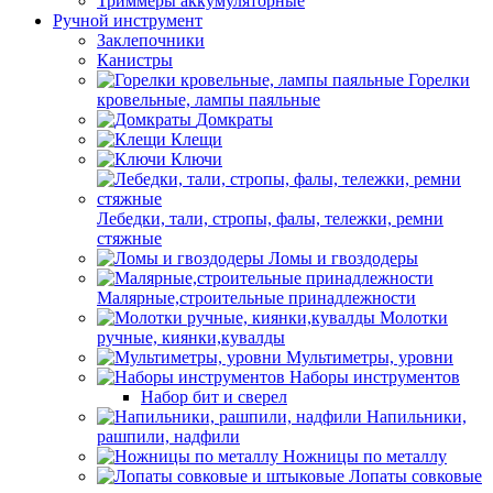
Триммеры аккумуляторные
Ручной инструмент
Заклепочники
Канистры
Горелки
кровельные, лампы паяльные
Домкраты
Клещи
Ключи
Лебедки, тали, стропы, фалы, тележки, ремни
стяжные
Ломы и гвоздодеры
Малярные,строительные принадлежности
Молотки
ручные, киянки,кувалды
Мультиметры, уровни
Наборы инструментов
Набор бит и сверел
Напильники,
рашпили, надфили
Ножницы по металлу
Лопаты совковые