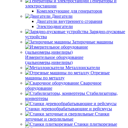
Генераторы и
электростанции
Комплектующие для генераторов
Двигатели
Двигатели внутреннего сгорания
Электродвигатели
Зарядно-пусковые
устройства
Затирочные машины
Измерительное оборудование
(дальномеры,нивелиры)
Металлоискатели
Отрезные
машины по металлу
Сварочное
оборудование
Стабилизаторы,
конвертеры
Станки деревообрабатывающие и рейсмусы
Станки
заточные и сверлильные
Станки плиткорезные