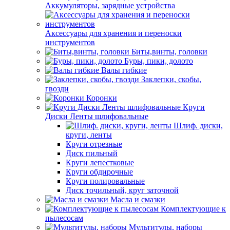
Аккумуляторы, зарядные устройства
Аксессуары для хранения и переноски
инструментов
Биты,винты, головки
Буры, пики, долото
Валы гибкие
Заклепки, скобы,
гвозди
Коронки
Круги
Диски Ленты шлифовальные
Шлиф. диски,
круги, ленты
Круги отрезные
Диск пильный
Круги лепестковые
Круги обдирочные
Круги полировальные
Диск точильный, круг заточной
Масла и смазки
Комплектующие к
пылесосам
Мультитулы, наборы