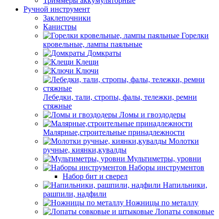
Триммеры аккумуляторные
Ручной инструмент
Заклепочники
Канистры
Горелки
кровельные, лампы паяльные
Домкраты
Клещи
Ключи
Лебедки, тали, стропы, фалы, тележки, ремни
стяжные
Ломы и гвоздодеры
Малярные,строительные принадлежности
Молотки
ручные, киянки,кувалды
Мультиметры, уровни
Наборы инструментов
Набор бит и сверел
Напильники,
рашпили, надфили
Ножницы по металлу
Лопаты совковые