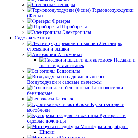
Степлеры
Термовоздуходувки
(Фены)
Фрезеры
Штроборезы
Электропилы
Садовая техника
Лестницы,
стремянки и вышки
Автомойки
Насадки и
шланги для автомоек
Бензопилы
Воздуходувки и садовые пылесосы
Газонокосилки
бензиновые
Бензокосы
Культиваторы и
мотоблоки
Кусторезы и
садовые ножницы
Мотобуры и ледобуры
Шнеки
Мотопомпы