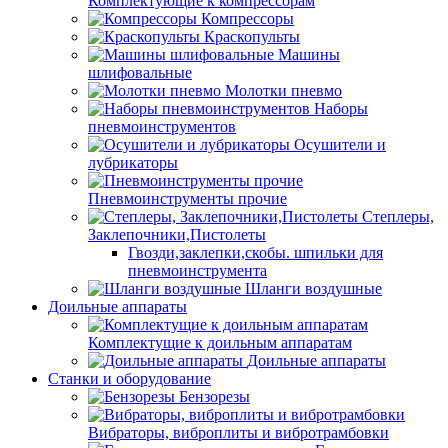
Комплектующие к компрессорам
Компрессоры
Краскопульты
Машины
шлифовальные
Молотки пневмо
Наборы
пневмоинструментов
Осушители и
лубрикаторы
Пневмоинструменты прочие
Степлеры,
Заклепочники,Пистолеты
Гвозди,заклепки,скобы. шпильки для
пневмоинструмента
Шланги воздушные
Доильные аппараты
Комплектущие к доильным аппаратам
Доильные аппараты
Станки и оборудование
Бензорезы
Вибраторы, виброплиты и вибротрамбовки