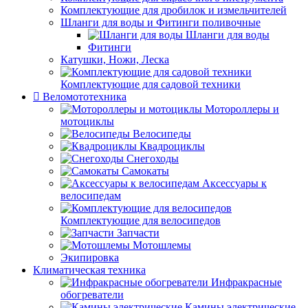
Комплектующие для дробилок и измельчителей
Шланги для воды и Фитинги поливочные
Шланги для воды
Фитинги
Катушки, Ножи, Леска
Комплектующие для садовой техники
Веломототехника
Мотороллеры и
мотоциклы
Велосипеды
Квадроциклы
Снегоходы
Самокаты
Аксессуары к
велосипедам
Комплектующие для велосипедов
Запчасти
Мотошлемы
Экипировка
Климатическая техника
Инфракрасные
обогреватели
Камины электрические