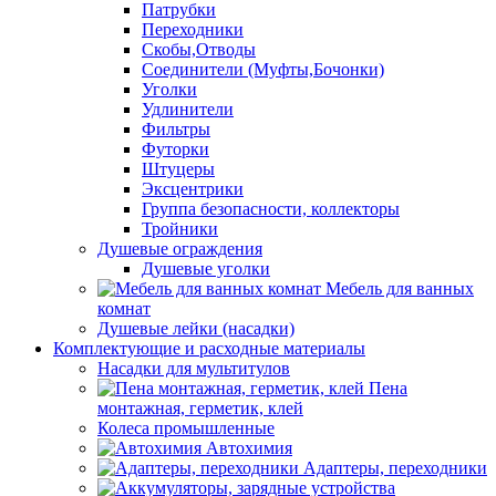
Патрубки
Переходники
Скобы,Отводы
Соединители (Муфты,Бочонки)
Уголки
Удлинители
Фильтры
Футорки
Штуцеры
Эксцентрики
Группа безопасности, коллекторы
Тройники
Душевые ограждения
Душевые уголки
Мебель для ванных
комнат
Душевые лейки (насадки)
Комплектующие и расходные материалы
Насадки для мультитулов
Пена
монтажная, герметик, клей
Колеса промышленные
Автохимия
Адаптеры, переходники