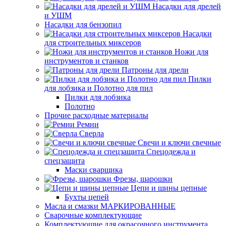
Насадки для дрелей
и УШМ
Насадки для бензопил
Насадки
для строительных миксеров
Ножи для
инструментов и станков
Патроны для дрели
Пилки
для лобзика и Полотно для пил
Пилки для лобзика
Полотно
Прочие расходные материалы
Ремни
Сверла
Свечи и ключи свечные
Спецодежда и
спецзащита
Маски сварщика
Фрезы, шарошки
Цепи и шины цепные
Бухты цепей
Масла и смазки МАРКИРОВАННЫЕ
Сварочные комплектующие
Комплектующие для окрасочного инструмента