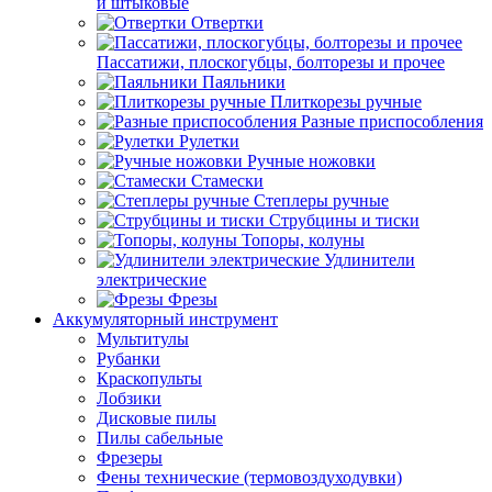
и штыковые
Отвертки
Пассатижи, плоскогубцы, болторезы и прочее
Паяльники
Плиткорезы ручные
Разные приспособления
Рулетки
Ручные ножовки
Стамески
Степлеры ручные
Струбцины и тиски
Топоры, колуны
Удлинители
электрические
Фрезы
Аккумуляторный инструмент
Мультитулы
Рубанки
Краскопульты
Лобзики
Дисковые пилы
Пилы сабельные
Фрезеры
Фены технические (термовоздуходувки)