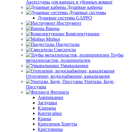
Аксессуары для ванных и уборных комнат
Душевые кабины
Душевые системы
Душевые системы GAPPO
Инструмент
Ванны
Комплектующие
Мойки
Пьедесталы
Смесители
Трубы
металлопластик, полипропилен
Умывальники
Отопление, водоснабжение, канализация
Унитазы, Биде,
Писсуары
Фитинги
Американки
Заглушки
Клапаны
Контргайки
Краны
Крепления,Хомуты
Крестовины