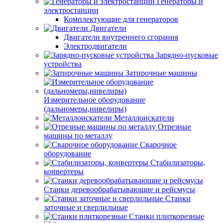
Генераторы и
электростанции
Комплектующие для генераторов
Двигатели
Двигатели внутреннего сгорания
Электродвигатели
Зарядно-пусковые
устройства
Затирочные машины
Измерительное оборудование
(дальномеры,нивелиры)
Металлоискатели
Отрезные
машины по металлу
Сварочное
оборудование
Стабилизаторы,
конвертеры
Станки деревообрабатывающие и рейсмусы
Станки
заточные и сверлильные
Станки плиткорезные