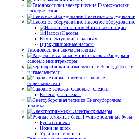
Газонокосилки
электрические
Навесное оборудование
Насосное оборудование
Насосные станции
Насосы
Комплектующие к насосам
Циркуляционные насосы
Газонокосилки аккумуляторные
Райдеры и
садовые минитракторы
Зернодробилки
и измельчители
Садовые
опрыскиватели
Садовые тележки
Колеса для тележек
Снегоуборочная
техника
Электротриммеры
Ручные земляные буры
Буры и шнеки
Ножи на шнек
Удлинители шнека