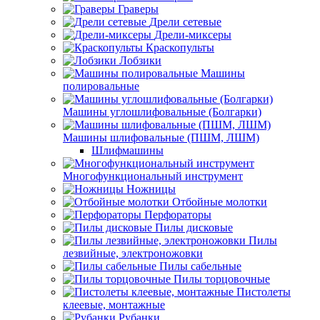
Граверы
Дрели сетевые
Дрели-миксеры
Краскопульты
Лобзики
Машины
полировальные
Машины углошлифовальные (Болгарки)
Машины шлифовальные (ПШМ, ЛШМ)
Шлифмашины
Многофункциональный инструмент
Ножницы
Отбойные молотки
Перфораторы
Пилы дисковые
Пилы
лезвийные, электроножовки
Пилы сабельные
Пилы торцовочные
Пистолеты
клеевые, монтажные
Рубанки