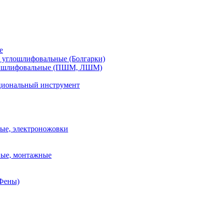
е
углошлифовальные (Болгарки)
шлифовальные (ПШМ, ЛШМ)
иональный инструмент
ые, электроножовки
вые, монтажные
(Фены)