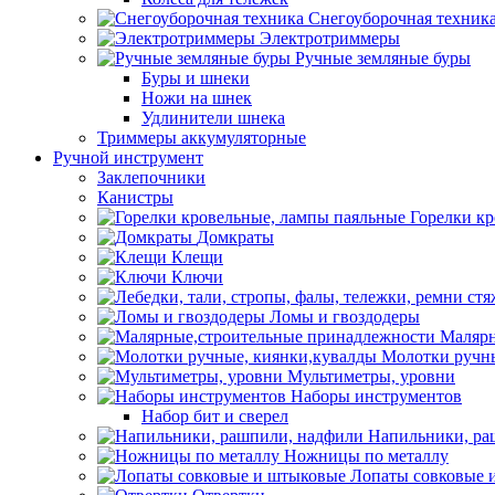
Снегоуборочная техник
Электротриммеры
Ручные земляные буры
Буры и шнеки
Ножи на шнек
Удлинители шнека
Триммеры аккумуляторные
Ручной инструмент
Заклепочники
Канистры
Горелки к
Домкраты
Клещи
Ключи
Ломы и гвоздодеры
Малярн
Молотки ручны
Мультиметры, уровни
Наборы инструментов
Набор бит и сверел
Напильники, ра
Ножницы по металлу
Лопаты совковые 