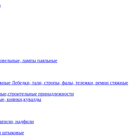
а
ровельные, лампы паяльные
Лебедки, тали, стропы, фалы, тележки, ремни стяжные
ые,строительные принадлежности
е, киянки,кувалды
шпили, надфили
и штыковые