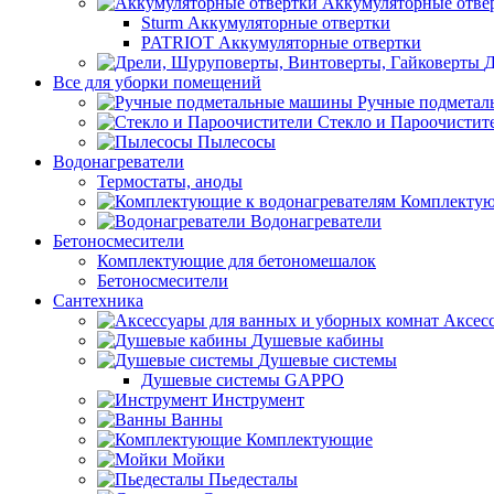
Аккумуляторные отве
Sturm Аккумуляторные отвертки
PATRIOT Аккумуляторные отвертки
Д
Все для уборки помещений
Ручные подмета
Стекло и Пароочистит
Пылесосы
Водонагреватели
Термостаты, аноды
Комплектую
Водонагреватели
Бетоносмесители
Комплектующие для бетономешалок
Бетоносмесители
Сантехника
Аксес
Душевые кабины
Душевые системы
Душевые системы GAPPO
Инструмент
Ванны
Комплектующие
Мойки
Пьедесталы