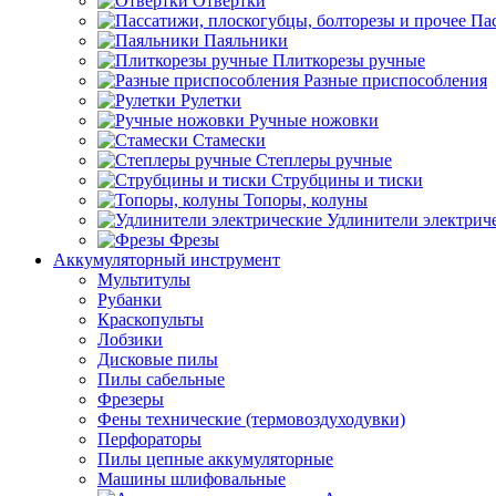
Отвертки
Пас
Паяльники
Плиткорезы ручные
Разные приспособления
Рулетки
Ручные ножовки
Стамески
Степлеры ручные
Струбцины и тиски
Топоры, колуны
Удлинители электрич
Фрезы
Аккумуляторный инструмент
Мультитулы
Рубанки
Краскопульты
Лобзики
Дисковые пилы
Пилы сабельные
Фрезеры
Фены технические (термовоздуходувки)
Перфораторы
Пилы цепные аккумуляторные
Машины шлифовальные