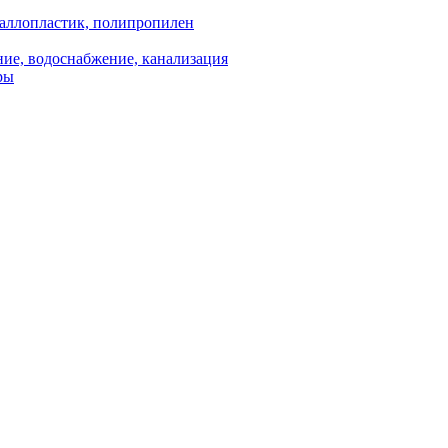
аллопластик, полипропилен
ие, водоснабжение, канализация
ры