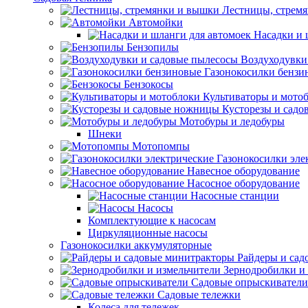
Лестницы, стрем
Автомойки
Насадки и 
Бензопилы
Воздуходувки
Газонокосилки бензи
Бензокосы
Культиваторы и мото
Кусторезы и сад
Мотобуры и ледобуры
Шнеки
Мотопомпы
Газонокосилки эле
Навесное оборудование
Насосное оборудование
Насосные станции
Насосы
Комплектующие к насосам
Циркуляционные насосы
Газонокосилки аккумуляторные
Райдеры и сад
Зернодробилки и
Садовые опрыскиватели
Садовые тележки
Колеса для тележек