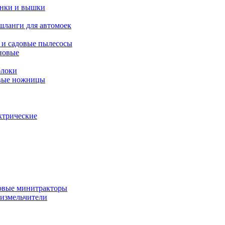
янки и вышки
шланги для автомоек
 и садовые пылесосы
новые
блоки
овые ножницы
ктрические
овые минитракторы
 измельчители