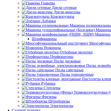
Граверы
Дрели сетевые
Дрели-миксеры
Краскопульты
Лобзики
Машины полировальны
Машины 
Машины 
Шлифмашины
Многофункц
Ножницы
Отбойные молотки
Перфораторы
Пилы дисковые
Пилы лезвийн
Пилы сабельные
Пилы торцовочные
Пистолеты клее
Рубанки
Степлеры
Термовоздуходувки 
Фрезеры
Штроборезы
Электропилы
Садовая техника