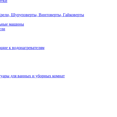
ртки
рели, Шуруповерты, Винтоверты, Гайковерты
льные машины
ели
щие к водонагревателям
суары для ванных и уборных комнат