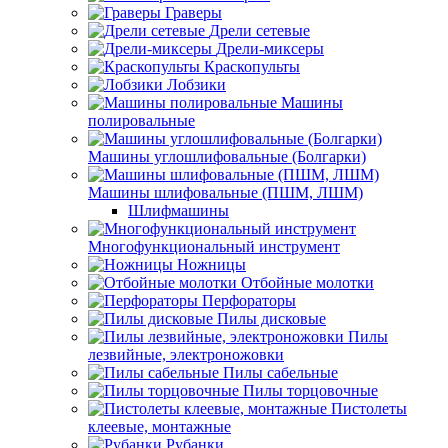
Граверы
Дрели сетевые
Дрели-миксеры
Краскопульты
Лобзики
Машины
полировальные
Машины углошлифовальные (Болгарки)
Машины шлифовальные (ПШМ, ЛШМ)
Шлифмашины
Многофункциональный инструмент
Ножницы
Отбойные молотки
Перфораторы
Пилы дисковые
Пилы
лезвийные, электроножовки
Пилы сабельные
Пилы торцовочные
Пистолеты
клеевые, монтажные
Рубанки