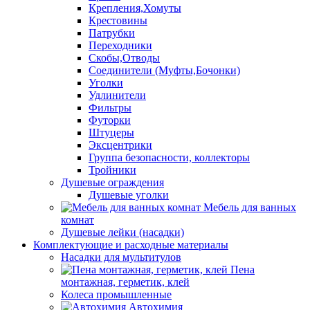
Крепления,Хомуты
Крестовины
Патрубки
Переходники
Скобы,Отводы
Соединители (Муфты,Бочонки)
Уголки
Удлинители
Фильтры
Футорки
Штуцеры
Эксцентрики
Группа безопасности, коллекторы
Тройники
Душевые ограждения
Душевые уголки
Мебель для ванных
комнат
Душевые лейки (насадки)
Комплектующие и расходные материалы
Насадки для мультитулов
Пена
монтажная, герметик, клей
Колеса промышленные
Автохимия