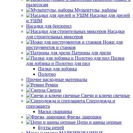
пылесосам
Мультитулы, наборы
Насадки для дрелей
и УШМ
Насадки для бензопил
Насадки
для строительных миксеров
Ножи для
инструментов и станков
Патроны для дрели
Пилки
для лобзика и Полотно для пил
Пилки для лобзика
Полотно
Прочие расходные материалы
Ремни
Сверла
Свечи и ключи свечные
Спецодежда и
спецзащита
Маски сварщика
Фрезы, шарошки
Цепи и шины цепные
Бухты цепей
Масла и смазки МАРКИРОВАННЫЕ