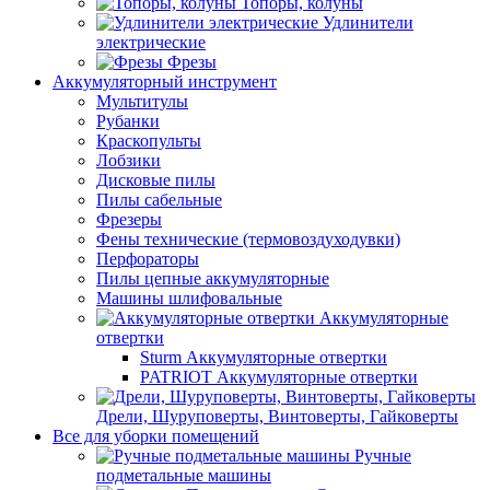
Топоры, колуны
Удлинители
электрические
Фрезы
Аккумуляторный инструмент
Мультитулы
Рубанки
Краскопульты
Лобзики
Дисковые пилы
Пилы сабельные
Фрезеры
Фены технические (термовоздуходувки)
Перфораторы
Пилы цепные аккумуляторные
Машины шлифовальные
Аккумуляторные
отвертки
Sturm Аккумуляторные отвертки
PATRIOT Аккумуляторные отвертки
Дрели, Шуруповерты, Винтоверты, Гайковерты
Все для уборки помещений
Ручные
подметальные машины