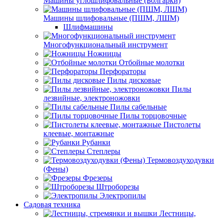
Машины углошлифовальные (Болгарки)
Машины шлифовальные (ПШМ, ЛШМ)
Шлифмашины
Многофункциональный инструмент
Ножницы
Отбойные молотки
Перфораторы
Пилы дисковые
Пилы
лезвийные, электроножовки
Пилы сабельные
Пилы торцовочные
Пистолеты
клеевые, монтажные
Рубанки
Степлеры
Термовоздуходувки
(Фены)
Фрезеры
Штроборезы
Электропилы
Садовая техника
Лестницы,