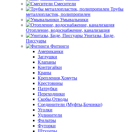
Смесители
Трубы
металлопластик, полипропилен
Умывальники
Отопление, водоснабжение, канализация
Унитазы, Биде,
Писсуары
Фитинги
Американки
Заглушки
Клапаны
Контргайки
Краны
Крепления,Хомуты
Крестовины
Патрубки
Переходники
Скобы,Отводы
Соединители (Муфты,Бочонки)
Уголки
Удлинители
Фильтры
Футорки
Штуцеры