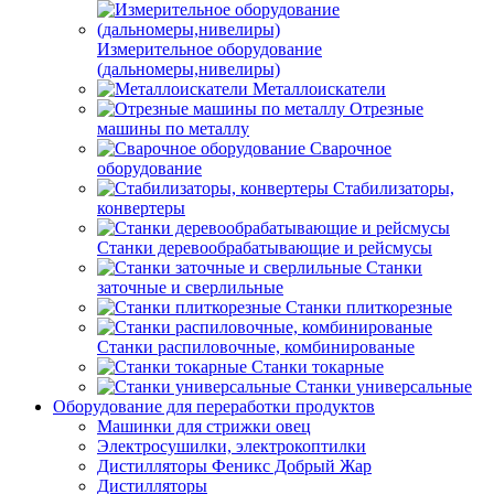
Измерительное оборудование
(дальномеры,нивелиры)
Металлоискатели
Отрезные
машины по металлу
Сварочное
оборудование
Стабилизаторы,
конвертеры
Станки деревообрабатывающие и рейсмусы
Станки
заточные и сверлильные
Станки плиткорезные
Станки распиловочные, комбинированые
Станки токарные
Станки универсальные
Оборудование для переработки продуктов
Машинки для стрижки овец
Электросушилки, электрокоптилки
Дистилляторы Феникс Добрый Жар
Дистилляторы