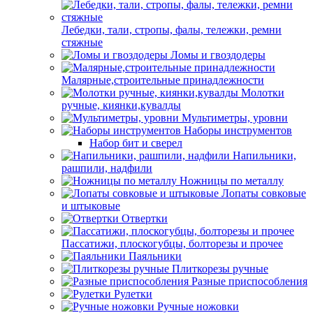
Лебедки, тали, стропы, фалы, тележки, ремни
стяжные
Ломы и гвоздодеры
Малярные,строительные принадлежности
Молотки
ручные, киянки,кувалды
Мультиметры, уровни
Наборы инструментов
Набор бит и сверел
Напильники,
рашпили, надфили
Ножницы по металлу
Лопаты совковые
и штыковые
Отвертки
Пассатижи, плоскогубцы, болторезы и прочее
Паяльники
Плиткорезы ручные
Разные приспособления
Рулетки
Ручные ножовки