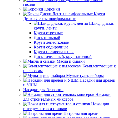
гвозди
Коронки
Круги
Диски Ленты шлифовальные
Шлиф. диски,
круги, ленты
Круги отрезные
Диск пильный
Круги лепестковые
Круги обдирочные
Круги полировальные
Диск точильный, круг заточной
Масла и смазки
Комплектующие к
пылесосам
Мультитулы, наборы
Насадки для дрелей
и УШМ
Насадки для бензопил
Насадки
для строительных миксеров
Ножи для
инструментов и станков
Патроны для дрели