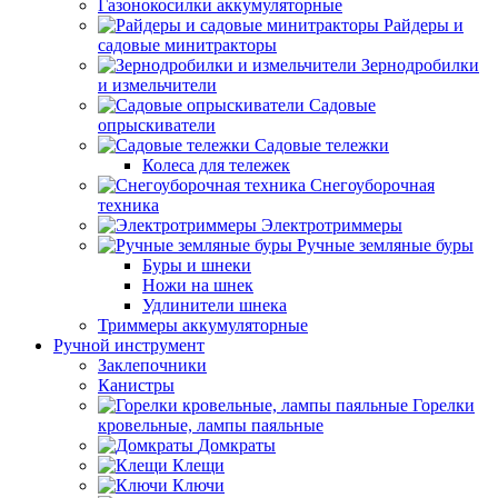
Газонокосилки аккумуляторные
Райдеры и
садовые минитракторы
Зернодробилки
и измельчители
Садовые
опрыскиватели
Садовые тележки
Колеса для тележек
Снегоуборочная
техника
Электротриммеры
Ручные земляные буры
Буры и шнеки
Ножи на шнек
Удлинители шнека
Триммеры аккумуляторные
Ручной инструмент
Заклепочники
Канистры
Горелки
кровельные, лампы паяльные
Домкраты
Клещи
Ключи