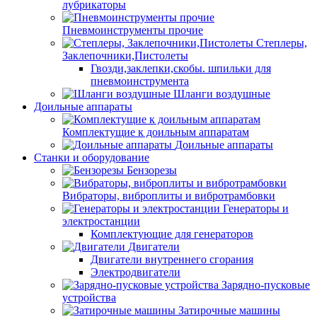
лубрикаторы
Пневмоинструменты прочие
Степлеры,
Заклепочники,Пистолеты
Гвозди,заклепки,скобы. шпильки для
пневмоинструмента
Шланги воздушные
Доильные аппараты
Комплектущие к доильным аппаратам
Доильные аппараты
Станки и оборудование
Бензорезы
Вибраторы, виброплиты и вибротрамбовки
Генераторы и
электростанции
Комплектующие для генераторов
Двигатели
Двигатели внутреннего сгорания
Электродвигатели
Зарядно-пусковые
устройства
Затирочные машины