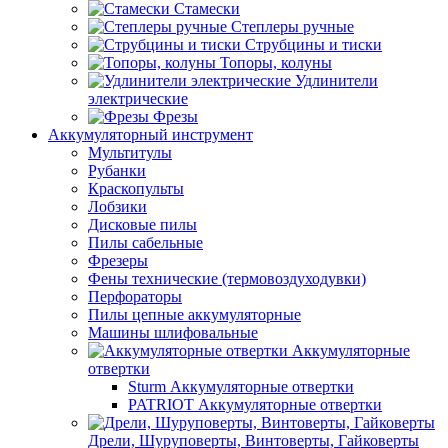
Стамески
Степлеры ручные
Струбцины и тиски
Топоры, колуны
Удлинители
электрические
Фрезы
Аккумуляторный инструмент
Мультитулы
Рубанки
Краскопульты
Лобзики
Дисковые пилы
Пилы сабельные
Фрезеры
Фены технические (термовоздуходувки)
Перфораторы
Пилы цепные аккумуляторные
Машины шлифовальные
Аккумуляторные
отвертки
Sturm Аккумуляторные отвертки
PATRIOT Аккумуляторные отвертки
Дрели, Шуруповерты, Винтоверты, Гайковерты