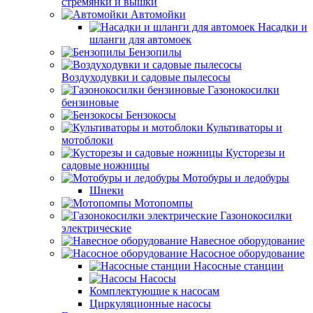
стремянки и вышки
Автомойки
Насадки и
шланги для автомоек
Бензопилы
Воздуходувки и садовые пылесосы
Газонокосилки
бензиновые
Бензокосы
Культиваторы и
мотоблоки
Кусторезы и
садовые ножницы
Мотобуры и ледобуры
Шнеки
Мотопомпы
Газонокосилки
электрические
Навесное оборудование
Насосное оборудование
Насосные станции
Насосы
Комплектующие к насосам
Циркуляционные насосы