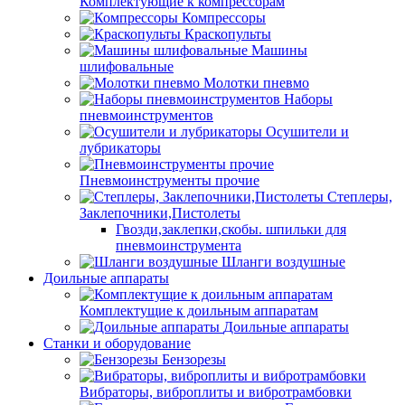
Комплектующие к компрессорам
Компрессоры
Краскопульты
Машины
шлифовальные
Молотки пневмо
Наборы
пневмоинструментов
Осушители и
лубрикаторы
Пневмоинструменты прочие
Степлеры,
Заклепочники,Пистолеты
Гвозди,заклепки,скобы. шпильки для
пневмоинструмента
Шланги воздушные
Доильные аппараты
Комплектущие к доильным аппаратам
Доильные аппараты
Станки и оборудование
Бензорезы
Вибраторы, виброплиты и вибротрамбовки