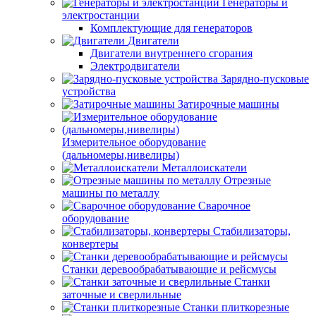
Генераторы и
электростанции
Комплектующие для генераторов
Двигатели
Двигатели внутреннего сгорания
Электродвигатели
Зарядно-пусковые
устройства
Затирочные машины
Измерительное оборудование
(дальномеры,нивелиры)
Металлоискатели
Отрезные
машины по металлу
Сварочное
оборудование
Стабилизаторы,
конвертеры
Станки деревообрабатывающие и рейсмусы
Станки
заточные и сверлильные
Станки плиткорезные