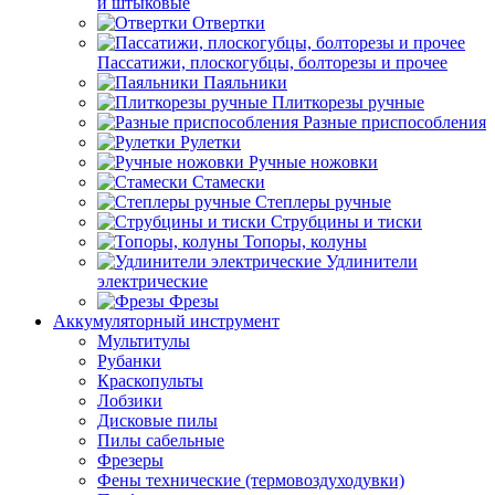
и штыковые
Отвертки
Пассатижи, плоскогубцы, болторезы и прочее
Паяльники
Плиткорезы ручные
Разные приспособления
Рулетки
Ручные ножовки
Стамески
Степлеры ручные
Струбцины и тиски
Топоры, колуны
Удлинители
электрические
Фрезы
Аккумуляторный инструмент
Мультитулы
Рубанки
Краскопульты
Лобзики
Дисковые пилы
Пилы сабельные
Фрезеры
Фены технические (термовоздуходувки)