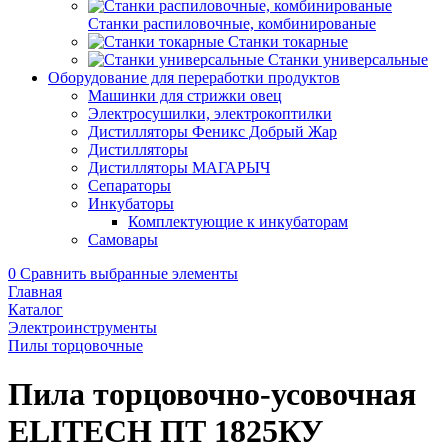
Станки распиловочные, комбинированые
Станки токарные
Станки универсальные
Оборудование для переработки продуктов
Машинки для стрижки овец
Электросушилки, электрокоптилки
Дистилляторы Феникс Добрый Жар
Дистилляторы
Дистилляторы МАГАРЫЧ
Сепараторы
Инкубаторы
Комплектующие к инкубаторам
Самовары
0
Сравнить выбранные элементы
Главная
Каталог
Электроинструменты
Пилы торцовочные
Пила торцовочно-усовочная
ELITECH ПТ 1825КУ