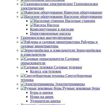
Газонокосилки
электрические
Навесное оборудование
Насосное оборудование
Насосные станции
Насосы
Комплектующие к насосам
Циркуляционные насосы
Газонокосилки аккумуляторные
Райдеры и
садовые минитракторы
Зернодробилки
и измельчители
Садовые
опрыскиватели
Садовые тележки
Колеса для тележек
Снегоуборочная
техника
Электротриммеры
Ручные земляные буры
Буры и шнеки
Ножи на шнек
Удлинители шнека