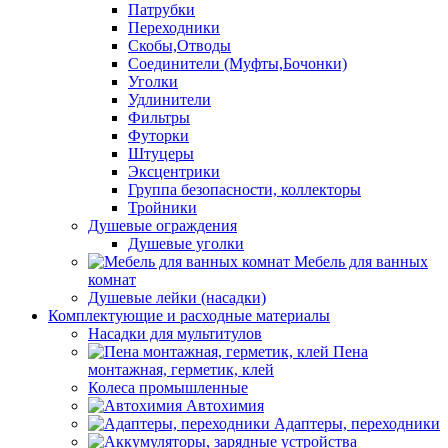
Патрубки
Переходники
Скобы,Отводы
Соединители (Муфты,Бочонки)
Уголки
Удлинители
Фильтры
Футорки
Штуцеры
Эксцентрики
Группа безопасности, коллекторы
Тройники
Душевые ограждения
Душевые уголки
Мебель для ванных
комнат
Душевые лейки (насадки)
Комплектующие и расходные материалы
Насадки для мультитулов
Пена
монтажная, герметик, клей
Колеса промышленные
Автохимия
Адаптеры, переходники