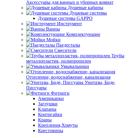
Аксессуары для ванных и уборных комнат
Душевые кабины
Душевые системы
Душевые системы GAPPO
Инструмент
Ванны
Комплектующие
Мойки
Пьедесталы
Смесители
Трубы
металлопластик, полипропилен
Умывальники
Отопление, водоснабжение, канализация
Унитазы, Биде,
Писсуары
Фитинги
Американки
Заглушки
Клапаны
Контргайки
Краны
Крепления,Хомуты
Крестовины