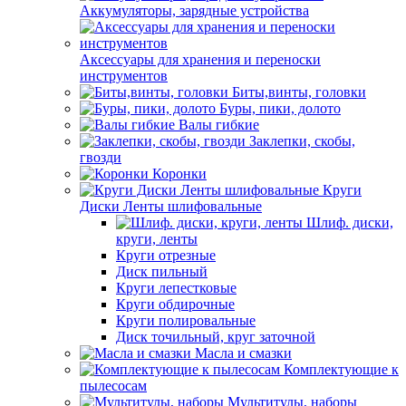
Аккумуляторы, зарядные устройства
Аксессуары для хранения и переноски
инструментов
Биты,винты, головки
Буры, пики, долото
Валы гибкие
Заклепки, скобы,
гвозди
Коронки
Круги
Диски Ленты шлифовальные
Шлиф. диски,
круги, ленты
Круги отрезные
Диск пильный
Круги лепестковые
Круги обдирочные
Круги полировальные
Диск точильный, круг заточной
Масла и смазки
Комплектующие к
пылесосам
Мультитулы, наборы