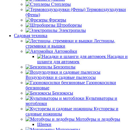
Степлеры
Термовоздуходувки
(Фены)
Фрезеры
Штроборезы
Электропилы
Садовая техника
Лестницы,
стремянки и вышки
Автомойки
Насадки и
шланги для автомоек
Бензопилы
Воздуходувки и садовые пылесосы
Газонокосилки
бензиновые
Бензокосы
Культиваторы и
мотоблоки
Кусторезы и
садовые ножницы
Мотобуры и ледобуры
Шнеки
Мотопомпы