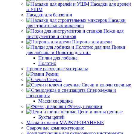
Насадки для дрелей
и УШМ
Насадки для бензопил
Насадки
для строительных миксеров
Ножи для
инструментов и станков
Патроны для дрели
Пилки
для лобзика и Полотно для пил
Пилки для лобзика
Полотно
Прочие расходные материалы
Ремни
Сверла
Свечи и ключи свечные
Спецодежда и
спецзащита
Маски сварщика
Фрезы, шарошки
Цепи и шины цепные
Бухты цепей
Масла и смазки МАРКИРОВАННЫЕ
Сварочные комплектующие
Комплектующие для окрасочного инструмента