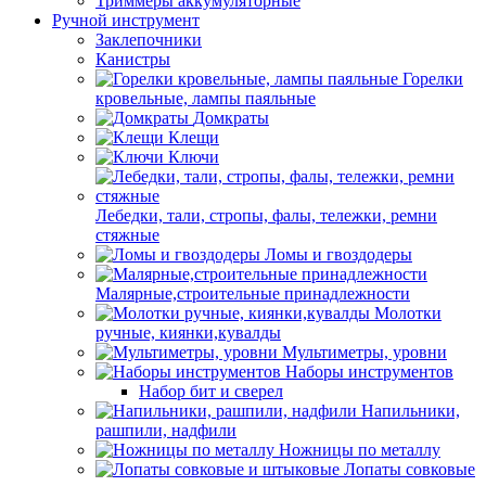
Триммеры аккумуляторные
Ручной инструмент
Заклепочники
Канистры
Горелки
кровельные, лампы паяльные
Домкраты
Клещи
Ключи
Лебедки, тали, стропы, фалы, тележки, ремни
стяжные
Ломы и гвоздодеры
Малярные,строительные принадлежности
Молотки
ручные, киянки,кувалды
Мультиметры, уровни
Наборы инструментов
Набор бит и сверел
Напильники,
рашпили, надфили
Ножницы по металлу
Лопаты совковые