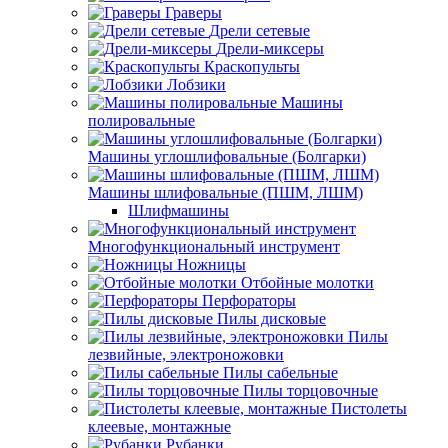
Граверы
Дрели сетевые
Дрели-миксеры
Краскопульты
Лобзики
Машины
полировальные
Машины углошлифовальные (Болгарки)
Машины шлифовальные (ПШМ, ЛШМ)
Шлифмашины
Многофункциональный инструмент
Ножницы
Отбойные молотки
Перфораторы
Пилы дисковые
Пилы
лезвийные, электроножовки
Пилы сабельные
Пилы торцовочные
Пистолеты
клеевые, монтажные
Рубанки