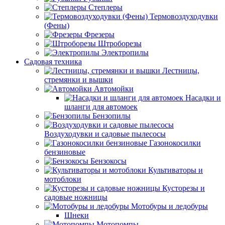
Степлеры
Термовоздуходувки
(Фены)
Фрезеры
Штроборезы
Электропилы
Садовая техника
Лестницы,
стремянки и вышки
Автомойки
Насадки и
шланги для автомоек
Бензопилы
Воздуходувки и садовые пылесосы
Газонокосилки
бензиновые
Бензокосы
Культиваторы и
мотоблоки
Кусторезы и
садовые ножницы
Мотобуры и ледобуры
Шнеки
Мотопомпы