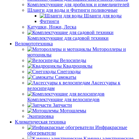
Комплектующие для дробилок и измельчителей
Шланги для воды и Фитинги поливочные
Шланги для воды
Фитинги
Катушки, Ножи, Леска
Комплектующие для садовой техники
Веломототехника
Мотороллеры и
мотоциклы
Велосипеды
Квадроциклы
Снегоходы
Самокаты
Аксессуары к
велосипедам
Комплектующие для велосипедов
Запчасти
Мотошлемы
Экипировка
Климатическая техника
Инфракрасные
обогреватели
Камины электрические