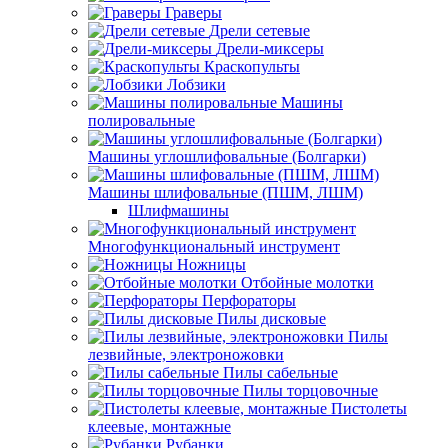
Граверы
Дрели сетевые
Дрели-миксеры
Краскопульты
Лобзики
Машины
полировальные
Машины углошлифовальные (Болгарки)
Машины шлифовальные (ПШМ, ЛШМ)
Шлифмашины
Многофункциональный инструмент
Ножницы
Отбойные молотки
Перфораторы
Пилы дисковые
Пилы
лезвийные, электроножовки
Пилы сабельные
Пилы торцовочные
Пистолеты
клеевые, монтажные
Рубанки