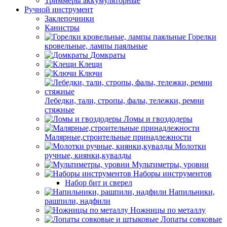
Триммеры аккумуляторные
Ручной инструмент
Заклепочники
Канистры
Горелки
кровельные, лампы паяльные
Домкраты
Клещи
Ключи
Лебедки, тали, стропы, фалы, тележки, ремни
стяжные
Ломы и гвоздодеры
Малярные,строительные принадлежности
Молотки
ручные, киянки,кувалды
Мультиметры, уровни
Наборы инструментов
Набор бит и сверел
Напильники,
рашпили, надфили
Ножницы по металлу
Лопаты совковые