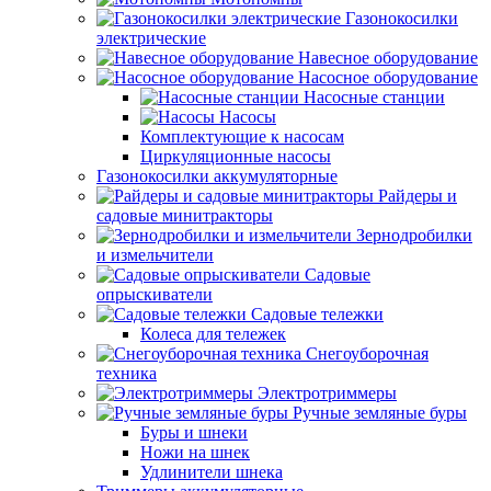
Газонокосилки
электрические
Навесное оборудование
Насосное оборудование
Насосные станции
Насосы
Комплектующие к насосам
Циркуляционные насосы
Газонокосилки аккумуляторные
Райдеры и
садовые минитракторы
Зернодробилки
и измельчители
Садовые
опрыскиватели
Садовые тележки
Колеса для тележек
Снегоуборочная
техника
Электротриммеры
Ручные земляные буры
Буры и шнеки
Ножи на шнек
Удлинители шнека