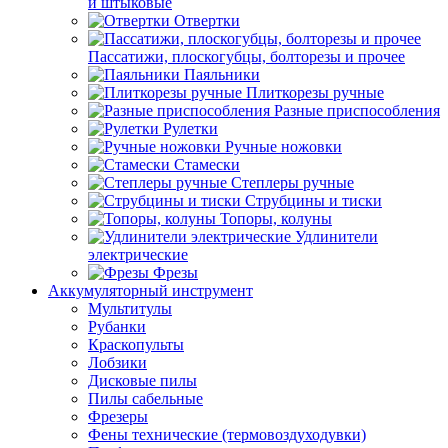
и штыковые
Отвертки
Пассатижи, плоскогубцы, болторезы и прочее
Паяльники
Плиткорезы ручные
Разные приспособления
Рулетки
Ручные ножовки
Стамески
Степлеры ручные
Струбцины и тиски
Топоры, колуны
Удлинители
электрические
Фрезы
Аккумуляторный инструмент
Мультитулы
Рубанки
Краскопульты
Лобзики
Дисковые пилы
Пилы сабельные
Фрезеры
Фены технические (термовоздуходувки)