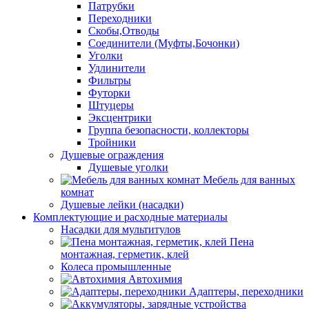
Патрубки
Переходники
Скобы,Отводы
Соединители (Муфты,Бочонки)
Уголки
Удлинители
Фильтры
Футорки
Штуцеры
Эксцентрики
Группа безопасности, коллекторы
Тройники
Душевые ограждения
Душевые уголки
Мебель для ванных
комнат
Душевые лейки (насадки)
Комплектующие и расходные материалы
Насадки для мультитулов
Пена
монтажная, герметик, клей
Колеса промышленные
Автохимия
Адаптеры, переходники