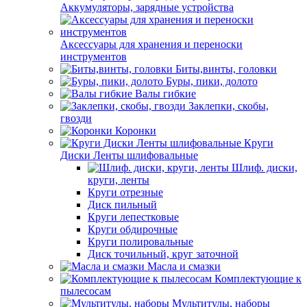
Аккумуляторы, зарядные устройства
Аксессуары для хранения и переноски
инструментов
Биты,винты, головки
Буры, пики, долото
Валы гибкие
Заклепки, скобы,
гвозди
Коронки
Круги
Диски Ленты шлифовальные
Шлиф. диски,
круги, ленты
Круги отрезные
Диск пильный
Круги лепестковые
Круги обдирочные
Круги полировальные
Диск точильный, круг заточной
Масла и смазки
Комплектующие к
пылесосам
Мультитулы, наборы