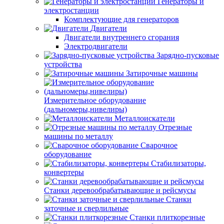
Генераторы и
электростанции
Комплектующие для генераторов
Двигатели
Двигатели внутреннего сгорания
Электродвигатели
Зарядно-пусковые
устройства
Затирочные машины
Измерительное оборудование
(дальномеры,нивелиры)
Металлоискатели
Отрезные
машины по металлу
Сварочное
оборудование
Стабилизаторы,
конвертеры
Станки деревообрабатывающие и рейсмусы
Станки
заточные и сверлильные
Станки плиткорезные