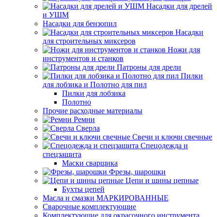
Насадки для дрелей
и УШМ
Насадки для бензопил
Насадки
для строительных миксеров
Ножи для
инструментов и станков
Патроны для дрели
Пилки
для лобзика и Полотно для пил
Пилки для лобзика
Полотно
Прочие расходные материалы
Ремни
Сверла
Свечи и ключи свечные
Спецодежда и
спецзащита
Маски сварщика
Фрезы, шарошки
Цепи и шины цепные
Бухты цепей
Масла и смазки МАРКИРОВАННЫЕ
Сварочные комплектующие
Комплектующие для окрасочного инструмента