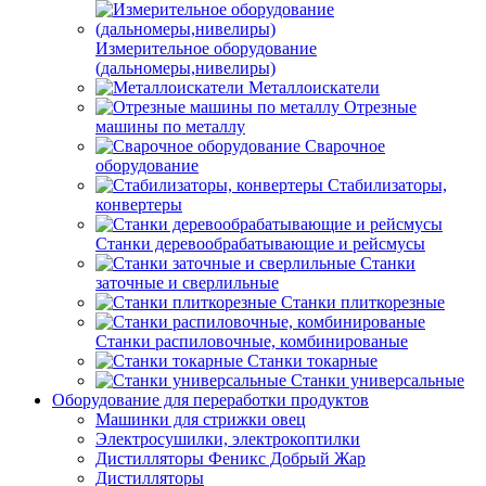
Измерительное оборудование
(дальномеры,нивелиры)
Металлоискатели
Отрезные
машины по металлу
Сварочное
оборудование
Стабилизаторы,
конвертеры
Станки деревообрабатывающие и рейсмусы
Станки
заточные и сверлильные
Станки плиткорезные
Станки распиловочные, комбинированые
Станки токарные
Станки универсальные
Оборудование для переработки продуктов
Машинки для стрижки овец
Электросушилки, электрокоптилки
Дистилляторы Феникс Добрый Жар
Дистилляторы