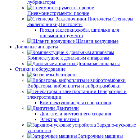
лубрикаторы
Пневмоинструменты прочие
Степлеры,
Заклепочники,Пистолеты
Гвозди,заклепки,скобы. шпильки для
пневмоинструмента
Шланги воздушные
Доильные аппараты
Комплектущие к доильным аппаратам
Доильные аппараты
Станки и оборудование
Бензорезы
Вибраторы, виброплиты и вибротрамбовки
Генераторы и
электростанции
Комплектующие для генераторов
Двигатели
Двигатели внутреннего сгорания
Электродвигатели
Зарядно-пусковые
устройства
Затирочные машины