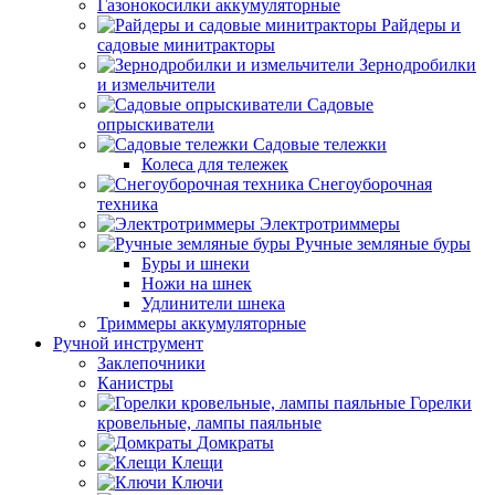
Газонокосилки аккумуляторные
Райдеры и
садовые минитракторы
Зернодробилки
и измельчители
Садовые
опрыскиватели
Садовые тележки
Колеса для тележек
Снегоуборочная
техника
Электротриммеры
Ручные земляные буры
Буры и шнеки
Ножи на шнек
Удлинители шнека
Триммеры аккумуляторные
Ручной инструмент
Заклепочники
Канистры
Горелки
кровельные, лампы паяльные
Домкраты
Клещи
Ключи