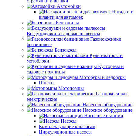
стремянки и вышки
Автомойки
Насадки и
шланги для автомоек
Бензопилы
Воздуходувки и садовые пылесосы
Газонокосилки
бензиновые
Бензокосы
Культиваторы и
мотоблоки
Кусторезы и
садовые ножницы
Мотобуры и ледобуры
Шнеки
Мотопомпы
Газонокосилки
электрические
Навесное оборудование
Насосное оборудование
Насосные станции
Насосы
Комплектующие к насосам
Циркуляционные насосы