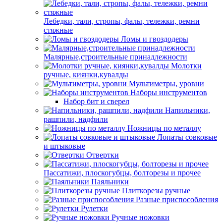
Лебедки, тали, стропы, фалы, тележки, ремни
стяжные
Ломы и гвоздодеры
Малярные,строительные принадлежности
Молотки
ручные, киянки,кувалды
Мультиметры, уровни
Наборы инструментов
Набор бит и сверел
Напильники,
рашпили, надфили
Ножницы по металлу
Лопаты совковые
и штыковые
Отвертки
Пассатижи, плоскогубцы, болторезы и прочее
Паяльники
Плиткорезы ручные
Разные приспособления
Рулетки
Ручные ножовки