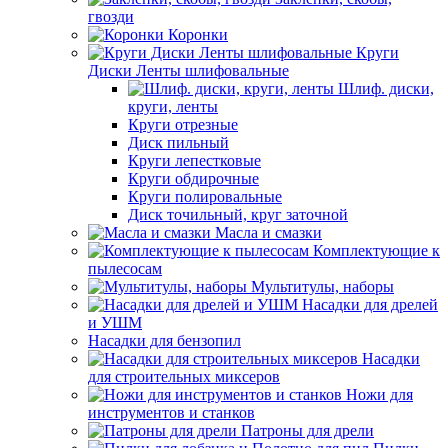
гвозди
Коронки
Круги
Диски Ленты шлифовальные
Шлиф. диски,
круги, ленты
Круги отрезные
Диск пильный
Круги лепестковые
Круги обдирочные
Круги полировальные
Диск точильный, круг заточной
Масла и смазки
Комплектующие к
пылесосам
Мультитулы, наборы
Насадки для дрелей
и УШМ
Насадки для бензопил
Насадки
для строительных миксеров
Ножи для
инструментов и станков
Патроны для дрели