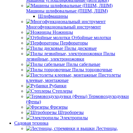
Машины углошлифовальные (Болгарки)
Машины шлифовальные (ПШМ, ЛШМ)
Шлифмашины
Многофункциональный инструмент
Ножницы
Отбойные молотки
Перфораторы
Пилы дисковые
Пилы
лезвийные, электроножовки
Пилы сабельные
Пилы торцовочные
Пистолеты
клеевые, монтажные
Рубанки
Степлеры
Термовоздуходувки
(Фены)
Фрезеры
Штроборезы
Электропилы
Садовая техника
Лестницы,