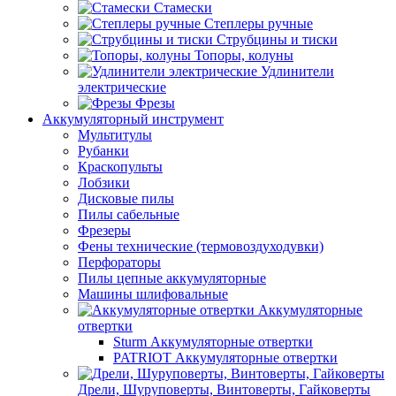
Стамески
Степлеры ручные
Струбцины и тиски
Топоры, колуны
Удлинители
электрические
Фрезы
Аккумуляторный инструмент
Мультитулы
Рубанки
Краскопульты
Лобзики
Дисковые пилы
Пилы сабельные
Фрезеры
Фены технические (термовоздуходувки)
Перфораторы
Пилы цепные аккумуляторные
Машины шлифовальные
Аккумуляторные
отвертки
Sturm Аккумуляторные отвертки
PATRIOT Аккумуляторные отвертки
Дрели, Шуруповерты, Винтоверты, Гайковерты