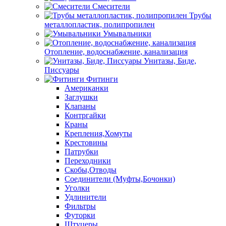
Смесители
Трубы
металлопластик, полипропилен
Умывальники
Отопление, водоснабжение, канализация
Унитазы, Биде,
Писсуары
Фитинги
Американки
Заглушки
Клапаны
Контргайки
Краны
Крепления,Хомуты
Крестовины
Патрубки
Переходники
Скобы,Отводы
Соединители (Муфты,Бочонки)
Уголки
Удлинители
Фильтры
Футорки
Штуцеры