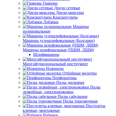
Граверы
Дрели сетевые
Дрели-миксеры
Краскопульты
Лобзики
Машины
полировальные
Машины углошлифовальные (Болгарки)
Машины шлифовальные (ПШМ, ЛШМ)
Шлифмашины
Многофункциональный инструмент
Ножницы
Отбойные молотки
Перфораторы
Пилы дисковые
Пилы
лезвийные, электроножовки
Пилы сабельные
Пилы торцовочные
Пистолеты
клеевые, монтажные
Рубанки