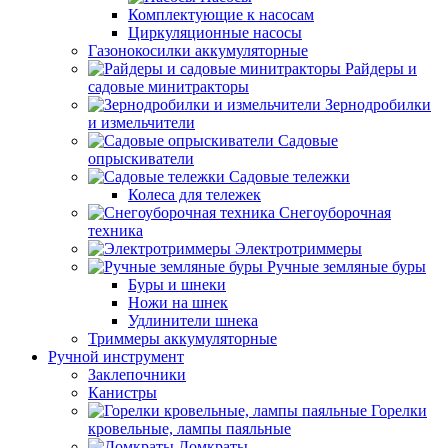
Комплектующие к насосам
Циркуляционные насосы
Газонокосилки аккумуляторные
Райдеры и
садовые минитракторы
Зернодробилки
и измельчители
Садовые
опрыскиватели
Садовые тележки
Колеса для тележек
Снегоуборочная
техника
Электротриммеры
Ручные земляные буры
Буры и шнеки
Ножи на шнек
Удлинители шнека
Триммеры аккумуляторные
Ручной инструмент
Заклепочники
Канистры
Горелки
кровельные, лампы паяльные
Домкраты