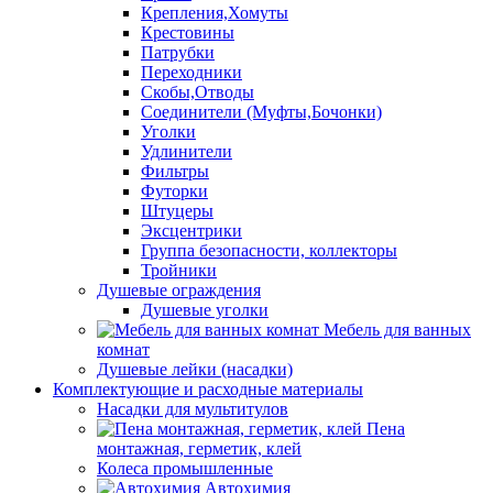
Крепления,Хомуты
Крестовины
Патрубки
Переходники
Скобы,Отводы
Соединители (Муфты,Бочонки)
Уголки
Удлинители
Фильтры
Футорки
Штуцеры
Эксцентрики
Группа безопасности, коллекторы
Тройники
Душевые ограждения
Душевые уголки
Мебель для ванных
комнат
Душевые лейки (насадки)
Комплектующие и расходные материалы
Насадки для мультитулов
Пена
монтажная, герметик, клей
Колеса промышленные
Автохимия