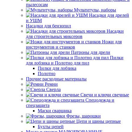
пылесосам
Мультитулы, наборы
Насадки для дрелей
и УШМ
Насадки для бензопил
Насадки
для строительных миксеров
Ножи для
инструментов и станков
Патроны для дрели
Пилки
для лобзика и Полотно для пил
Пилки для лобзика
Полотно
Прочие расходные материалы
Ремни
Сверла
Свечи и ключи свечные
Спецодежда и
спецзащита
Маски сварщика
Фрезы, шарошки
Цепи и шины цепные
Бухты цепей
Масла и смазки МАРКИРОВАННЫЕ