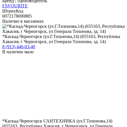
Курагино (662911, Сибирский федеральный округ,
Красноярский край, Курагинский р-н, п. г. т. Курагино,
Советский пер., 15Б)
9:00 - 17:00
+7(39136) 2-55-55
kaskad.kuragino@mail.ru
Магазин в Курагино, "Новый рынок"
В наличии мало
Минусинск (662610, Красноярский край, г. Минусинск, ул.
Тимирязева, 1Б)
9:00-18:00
+7(39132) 4-12-71
minusinsk.kaskad@mail.ru
Большой магазин в городе Минусинске. Весь спектр товаров.
Район бывшей текстильной фабрики
В наличии мало
Пушкина 213 (655004, Республики Хакасия, г. Абакан, ул.
Пушкина, 213г)
9:00-18:00
+7(3902) 305-255, 305-955
innakaskad@mail.ru