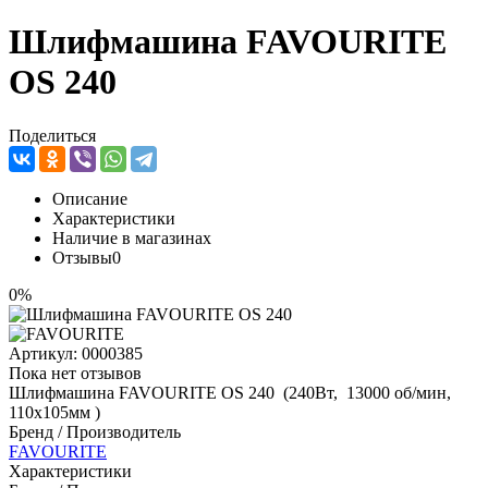
*Каскад-Черногорск (ул.Г.Тихонова,14) (655163, Республика
Хакасия, г Черногорск, ул Генерала Тихонова, зд. 14)
8 (913) 446-03-40
В наличии мало
*Каскад-Черногорск САНТЕХНИКА (ул.Г.Тихонова,14)
(655163, Республика Хакасия, г Черногорск, ул Генерала
Тихонова, зд. 14)
8 (913) 446-03-40
Нет в наличии
Итыгина 10 (655004, Республика Хакасия, г. Абакан, ул.
Итыгина 10)
9:00 - 18:00
+7 (3902) 305-785, 305-865
Магазины на Весте представляют собой 3 отдельно стоящих
павильона. Представлен весь спектр товаров.
В наличии достаточно