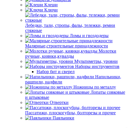
Клещи
Ключи
Лебедки, тали, стропы, фалы, тележки, ремни
стяжные
Ломы и гвоздодеры
Малярные,строительные принадлежности
Молотки
ручные, киянки,кувалды
Мультиметры, уровни
Наборы инструментов
Набор бит и сверел
Напильники,
рашпили, надфили
Ножницы по металлу
Лопаты совковые
и штыковые
Отвертки
Пассатижи, плоскогубцы, болторезы и прочее
Паяльники