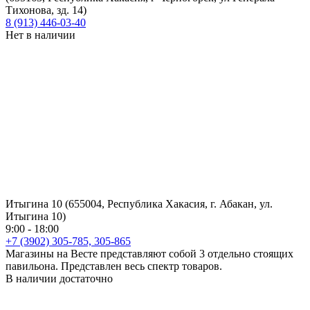
Центральный магазин, весь спектр товара. Всегда в наличии.
В наличии достаточно
Пушкина Сантехника (655004, Республики Хакасия, г.
Абакан, ул. Пушкина, 213г)
9:00-19:00
+7(3902) 305-725
info@kaskadtools.ru
Центральный магазин, весь спектр товара. Всегда в наличии.
Сантехника
Нет в наличии
Саяногорск (655600, Республика Хакасия, г. Саяногорск,
Микрорайон Интернациональный 25)
9:00 - 18:00
+7 (39042) 2-69-69
kaskadsayan@mail.ru
Магазин в городе Саяногорск. Полный спектр товара.
В наличии мало
Сервис-Мото (655011, Республика Хакасия, г. Абакан, ул.
Гагарина 98 А.)