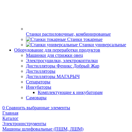
Поделиться
Описание
Характеристики
Наличие в магазинах
Отзывы
0
0%
Артикул:
0000385
Пока нет отзывов
Шлифмашина FAVOURITE OS 240 (240Вт, 13000 об/мин,
110х105мм )
Бренд / Производитель
FAVOURITE
Характеристики
Бренд / Производитель
FAVOURITE
ШтрихКод
6972178690885
Наличие в магазинах