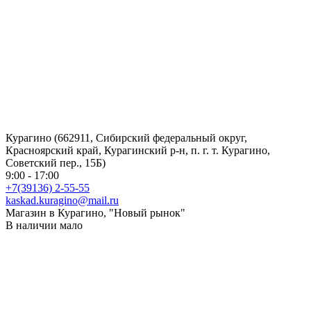
ПН-ПТ 9:00-18:00 СБ 9:00-17:00
+7 (3902) 305-975
Магазин запчастей на веломото технику, сервис центр
веломото техники.Здание бывшего "Хонда центр".
Нет в наличии
Черногорск (655163, Республика Хакасия, г. Черногорск, ул.
Юбилейная, 28)
9:00 - 18:00
+7 (39031) 3-86-31
info@kaskadtools.ru
Магазин в городе Черногорск. Полный спектр товаров.
В наличии мало
Шлифмашина FAVOURITE OS 240
2 730 руб.
/шт
2 730 руб.
/шт
В наличии много
-
+
шт
Купить
Добавить к сравнению