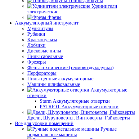
Топоры, колуны
Удлинители
электрические
Фрезы
Аккумуляторный инструмент
Мультитулы
Рубанки
Краскопульты
Лобзики
Дисковые пилы
Пилы сабельные
Фрезеры
Фены технические (термовоздуходувки)
Перфораторы
Пилы цепные аккумуляторные
Машины шлифовальные
Аккумуляторные
отвертки
Sturm Аккумуляторные отвертки
PATRIOT Аккумуляторные отвертки
Дрели, Шуруповерты, Винтоверты, Гайковерты
Все для уборки помещений
Ручные
подметальные машины