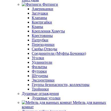
Фитинги
Американки
Заглушки
Клапаны
Контргайки
Краны
Крепления,Хомуты
Крестовины
Патрубки
Переходники
Скобы,Отводы
Соединители (Муфты,Бочонки)
Уголки
Удлинители
Фильтры
Футорки
Штуцеры
Эксцентрики
Группа безопасности, коллекторы
Тройники
Душевые ограждения
Душевые уголки
Мебель для ванных
комнат