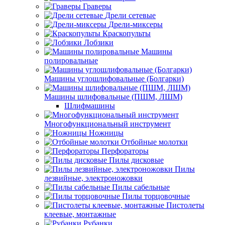
Граверы
Дрели сетевые
Дрели-миксеры
Краскопульты
Лобзики
Машины
полировальные
Машины углошлифовальные (Болгарки)
Машины шлифовальные (ПШМ, ЛШМ)
Шлифмашины
Многофункциональный инструмент
Ножницы
Отбойные молотки
Перфораторы
Пилы дисковые
Пилы
лезвийные, электроножовки
Пилы сабельные
Пилы торцовочные
Пистолеты
клеевые, монтажные
Рубанки