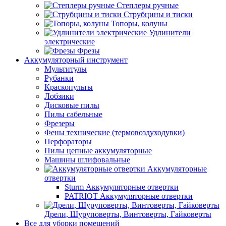
Степлеры ручные
Струбцины и тиски
Топоры, колуны
Удлинители
электрические
Фрезы
Аккумуляторный инструмент
Мультитулы
Рубанки
Краскопульты
Лобзики
Дисковые пилы
Пилы сабельные
Фрезеры
Фены технические (термовоздуходувки)
Перфораторы
Пилы цепные аккумуляторные
Машины шлифовальные
Аккумуляторные
отвертки
Sturm Аккумуляторные отвертки
PATRIOT Аккумуляторные отвертки
Дрели, Шуруповерты, Винтоверты, Гайковерты
Все для уборки помещений