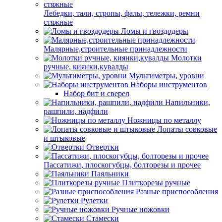
Лебедки, тали, стропы, фалы, тележки, ремни
стяжные
Ломы и гвоздодеры
Малярные,строительные принадлежности
Молотки
ручные, киянки,кувалды
Мультиметры, уровни
Наборы инструментов
Набор бит и сверел
Напильники,
рашпили, надфили
Ножницы по металлу
Лопаты совковые
и штыковые
Отвертки
Пассатижи, плоскогубцы, болторезы и прочее
Паяльники
Плиткорезы ручные
Разные приспособления
Рулетки
Ручные ножовки
Стамески