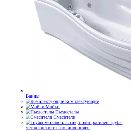
Ванны
Комплектующие
Мойки
Пьедесталы
Смесители
Трубы
металлопластик, полипропилен