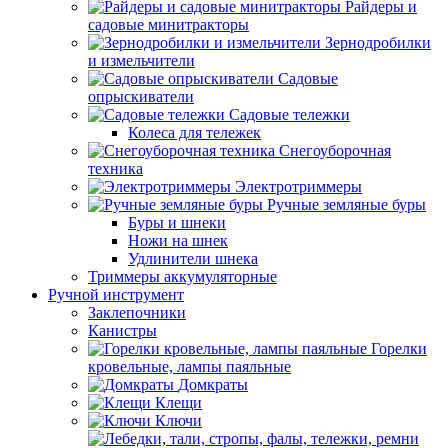
Райдеры и
садовые минитракторы
Зернодробилки
и измельчители
Садовые
опрыскиватели
Садовые тележки
Колеса для тележек
Снегоуборочная
техника
Электротриммеры
Ручные земляные буры
Буры и шнеки
Ножи на шнек
Удлинители шнека
Триммеры аккумуляторные
Ручной инструмент
Заклепочники
Канистры
Горелки
кровельные, лампы паяльные
Домкраты
Клещи
Ключи