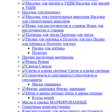
Насадки для дрелей
и УШМ
Насадки для бензопил
Насадки
для строительных миксеров
Ножи для
инструментов и станков
Патроны для дрели
Пилки
для лобзика и Полотно для пил
Пилки для лобзика
Полотно
Прочие расходные материалы
Ремни
Сверла
Свечи и ключи свечные
Спецодежда и
спецзащита
Маски сварщика
Фрезы, шарошки
Цепи и шины цепные
Бухты цепей
Масла и смазки МАРКИРОВАННЫЕ
Сварочные комплектующие
Комплектующие для окрасочного инструмента