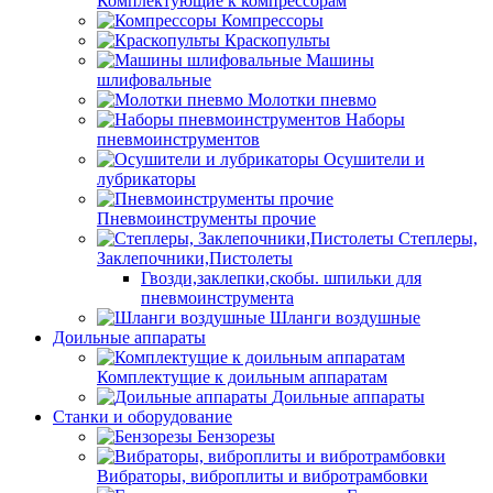
Комплектующие к компрессорам
Компрессоры
Краскопульты
Машины
шлифовальные
Молотки пневмо
Наборы
пневмоинструментов
Осушители и
лубрикаторы
Пневмоинструменты прочие
Степлеры,
Заклепочники,Пистолеты
Гвозди,заклепки,скобы. шпильки для
пневмоинструмента
Шланги воздушные
Доильные аппараты
Комплектущие к доильным аппаратам
Доильные аппараты
Станки и оборудование
Бензорезы
Вибраторы, виброплиты и вибротрамбовки