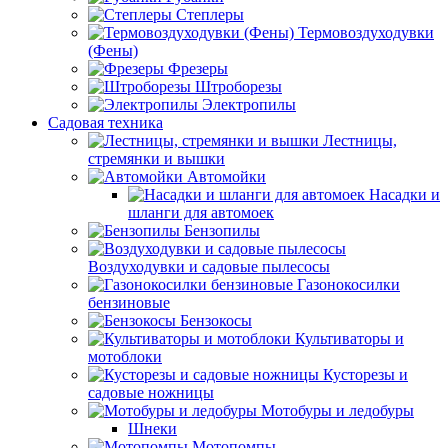
Степлеры
Термовоздуходувки
(Фены)
Фрезеры
Штроборезы
Электропилы
Садовая техника
Лестницы,
стремянки и вышки
Автомойки
Насадки и
шланги для автомоек
Бензопилы
Воздуходувки и садовые пылесосы
Газонокосилки
бензиновые
Бензокосы
Культиваторы и
мотоблоки
Кусторезы и
садовые ножницы
Мотобуры и ледобуры
Шнеки
Мотопомпы