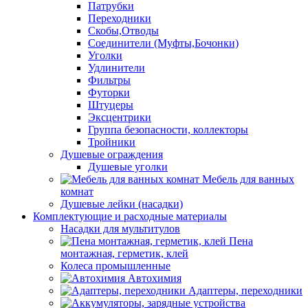
Патрубки
Переходники
Скобы,Отводы
Соединители (Муфты,Бочонки)
Уголки
Удлинители
Фильтры
Футорки
Штуцеры
Эксцентрики
Группа безопасности, коллекторы
Тройники
Душевые ограждения
Душевые уголки
Мебель для ванных
комнат
Душевые лейки (насадки)
Комплектующие и расходные материалы
Насадки для мультитулов
Пена
монтажная, герметик, клей
Колеса промышленные
Автохимия
Адаптеры, переходники