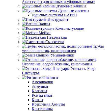
Аксессуары для ванных и уборных комнат
Душевые кабины
Душевые системы
Душевые системы GAPPO
Инструмент
Ванны
Комплектующие
Мойки
Пьедесталы
Смесители
Трубы
металлопластик, полипропилен
Умывальники
Отопление, водоснабжение, канализация
Унитазы, Биде,
Писсуары
Фитинги
Американки
Заглушки
Клапаны
Контргайки
Краны
Крепления,Хомуты
Крестовины