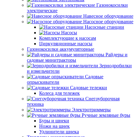
Газонокосилки
электрические
Навесное оборудование
Насосное оборудование
Насосные станции
Насосы
Комплектующие к насосам
Циркуляционные насосы
Газонокосилки аккумуляторные
Райдеры и
садовые минитракторы
Зернодробилки
и измельчители
Садовые
опрыскиватели
Садовые тележки
Колеса для тележек
Снегоуборочная
техника
Электротриммеры
Ручные земляные буры
Буры и шнеки
Ножи на шнек
Удлинители шнека