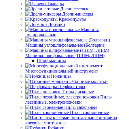
Граверы
Дрели сетевые
Дрели-миксеры
Краскопульты
Лобзики
Машины
полировальные
Машины углошлифовальные (Болгарки)
Машины шлифовальные (ПШМ, ЛШМ)
Шлифмашины
Многофункциональный инструмент
Ножницы
Отбойные молотки
Перфораторы
Пилы дисковые
Пилы
лезвийные, электроножовки
Пилы сабельные
Пилы торцовочные
Пистолеты
клеевые, монтажные
Рубанки