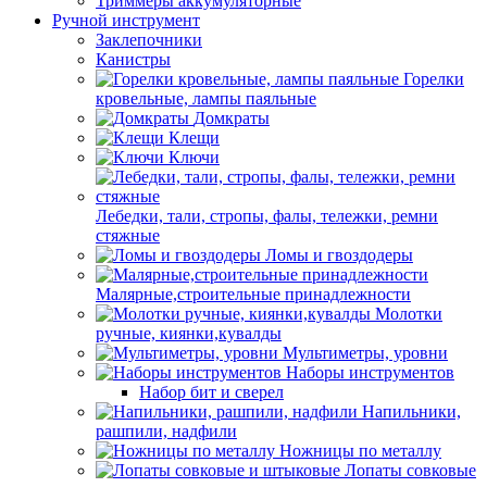
Триммеры аккумуляторные
Ручной инструмент
Заклепочники
Канистры
Горелки
кровельные, лампы паяльные
Домкраты
Клещи
Ключи
Лебедки, тали, стропы, фалы, тележки, ремни
стяжные
Ломы и гвоздодеры
Малярные,строительные принадлежности
Молотки
ручные, киянки,кувалды
Мультиметры, уровни
Наборы инструментов
Набор бит и сверел
Напильники,
рашпили, надфили
Ножницы по металлу
Лопаты совковые