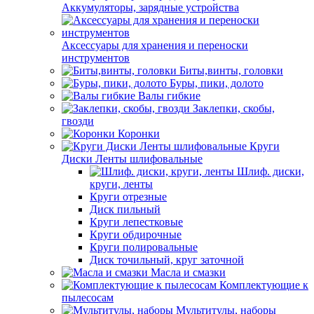
Аккумуляторы, зарядные устройства
Аксессуары для хранения и переноски
инструментов
Биты,винты, головки
Буры, пики, долото
Валы гибкие
Заклепки, скобы,
гвозди
Коронки
Круги
Диски Ленты шлифовальные
Шлиф. диски,
круги, ленты
Круги отрезные
Диск пильный
Круги лепестковые
Круги обдирочные
Круги полировальные
Диск точильный, круг заточной
Масла и смазки
Комплектующие к
пылесосам
Мультитулы, наборы