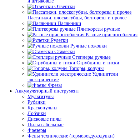
и штыковые
Отвертки
Пассатижи, плоскогубцы, болторезы и прочее
Паяльники
Плиткорезы ручные
Разные приспособления
Рулетки
Ручные ножовки
Стамески
Степлеры ручные
Струбцины и тиски
Топоры, колуны
Удлинители
электрические
Фрезы
Аккумуляторный инструмент
Мультитулы
Рубанки
Краскопульты
Лобзики
Дисковые пилы
Пилы сабельные
Фрезеры
Фены технические (термовоздуходувки)