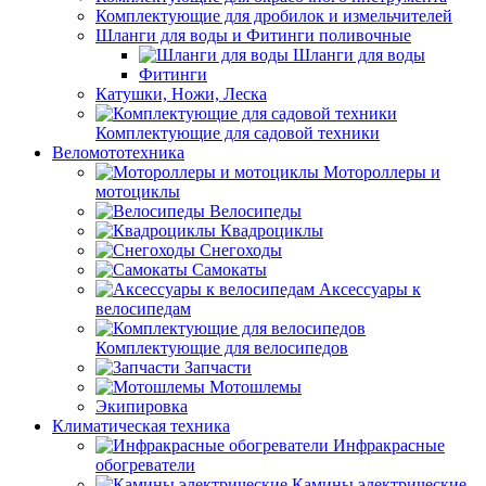
Комплектующие для дробилок и измельчителей
Шланги для воды и Фитинги поливочные
Шланги для воды
Фитинги
Катушки, Ножи, Леска
Комплектующие для садовой техники
Веломототехника
Мотороллеры и
мотоциклы
Велосипеды
Квадроциклы
Снегоходы
Самокаты
Аксессуары к
велосипедам
Комплектующие для велосипедов
Запчасти
Мотошлемы
Экипировка
Климатическая техника
Инфракрасные
обогреватели
Камины электрические