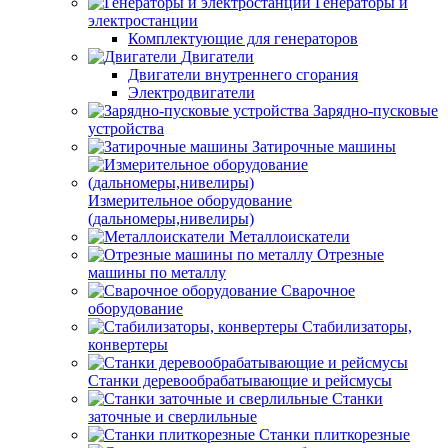
Генераторы и
электростанции
Комплектующие для генераторов
Двигатели
Двигатели внутреннего сгорания
Электродвигатели
Зарядно-пусковые
устройства
Затирочные машины
Измерительное оборудование
(дальномеры,нивелиры)
Металлоискатели
Отрезные
машины по металлу
Сварочное
оборудование
Стабилизаторы,
конвертеры
Станки деревообрабатывающие и рейсмусы
Станки
заточные и сверлильные
Станки плиткорезные