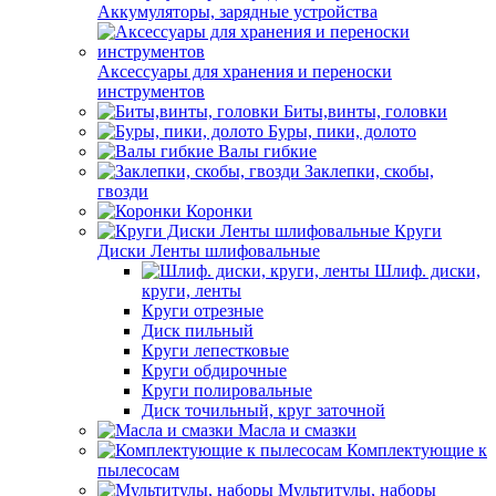
Аккумуляторы, зарядные устройства
Аксессуары для хранения и переноски
инструментов
Биты,винты, головки
Буры, пики, долото
Валы гибкие
Заклепки, скобы,
гвозди
Коронки
Круги
Диски Ленты шлифовальные
Шлиф. диски,
круги, ленты
Круги отрезные
Диск пильный
Круги лепестковые
Круги обдирочные
Круги полировальные
Диск точильный, круг заточной
Масла и смазки
Комплектующие к
пылесосам
Мультитулы, наборы