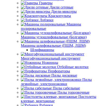
Граверы
Дрели сетевые
Дрели-миксеры
Краскопульты
Лобзики
Машины
полировальные
Машины углошлифовальные (Болгарки)
Машины шлифовальные (ПШМ, ЛШМ)
Шлифмашины
Многофункциональный инструмент
Ножницы
Отбойные молотки
Перфораторы
Пилы дисковые
Пилы
лезвийные, электроножовки
Пилы сабельные
Пилы торцовочные
Пистолеты
клеевые, монтажные
Рубанки