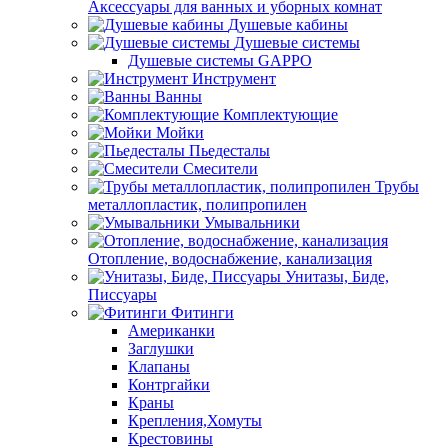
Аксессуары для ванных и уборных комнат
Душевые кабины
Душевые системы
Душевые системы GAPPO
Инструмент
Ванны
Комплектующие
Мойки
Пьедесталы
Смесители
Трубы
металлопластик, полипропилен
Умывальники
Отопление, водоснабжение, канализация
Унитазы, Биде,
Писсуары
Фитинги
Американки
Заглушки
Клапаны
Контргайки
Краны
Крепления,Хомуты
Крестовины