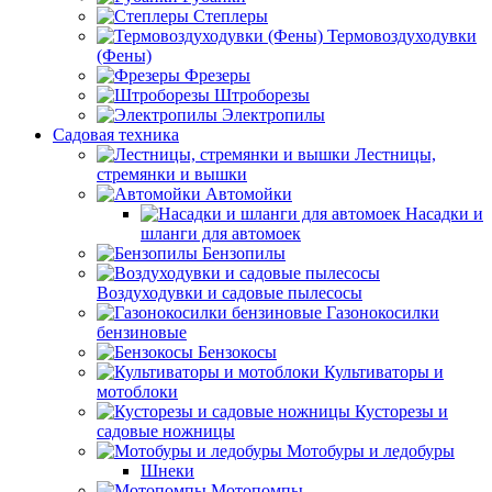
Степлеры
Термовоздуходувки
(Фены)
Фрезеры
Штроборезы
Электропилы
Садовая техника
Лестницы,
стремянки и вышки
Автомойки
Насадки и
шланги для автомоек
Бензопилы
Воздуходувки и садовые пылесосы
Газонокосилки
бензиновые
Бензокосы
Культиваторы и
мотоблоки
Кусторезы и
садовые ножницы
Мотобуры и ледобуры
Шнеки
Мотопомпы