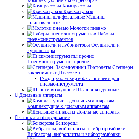
Комплектующие к компрессорам
Компрессоры
Краскопульты
Машины
шлифовальные
Молотки пневмо
Наборы
пневмоинструментов
Осушители и
лубрикаторы
Пневмоинструменты прочие
Степлеры,
Заклепочники,Пистолеты
Гвозди,заклепки,скобы. шпильки для
пневмоинструмента
Шланги воздушные
Доильные аппараты
Комплектущие к доильным аппаратам
Доильные аппараты
Станки и оборудование
Бензорезы
Вибраторы, виброплиты и вибротрамбовки