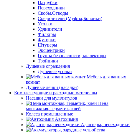
Патрубки
Переходники
Скобы,Отводы
Соединители (Муфты,Бочонки)
Уголки
Удлинители
Фильтры
Футорки
Штуцеры
Эксцентрики
Группа безопасности, коллекторы
Тройники
Душевые ограждения
Душевые уголки
Мебель для ванных
комнат
Душевые лейки (насадки)
Комплектующие и расходные материалы
Насадки для мультитулов
Пена
монтажная, герметик, клей
Колеса промышленные
Автохимия
Адаптеры, переходники