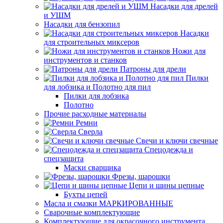
Насадки для дрелей
и УШМ
Насадки для бензопил
Насадки
для строительных миксеров
Ножи для
инструментов и станков
Патроны для дрели
Пилки
для лобзика и Полотно для пил
Пилки для лобзика
Полотно
Прочие расходные материалы
Ремни
Сверла
Свечи и ключи свечные
Спецодежда и
спецзащита
Маски сварщика
Фрезы, шарошки
Цепи и шины цепные
Бухты цепей
Масла и смазки МАРКИРОВАННЫЕ
Сварочные комплектующие
Комплектующие для окрасочного инструмента