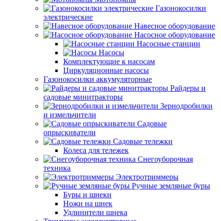
Газонокосилки
электрические
Навесное оборудование
Насосное оборудование
Насосные станции
Насосы
Комплектующие к насосам
Циркуляционные насосы
Газонокосилки аккумуляторные
Райдеры и
садовые минитракторы
Зернодробилки
и измельчители
Садовые
опрыскиватели
Садовые тележки
Колеса для тележек
Снегоуборочная
техника
Электротриммеры
Ручные земляные буры
Буры и шнеки
Ножи на шнек
Удлинители шнека