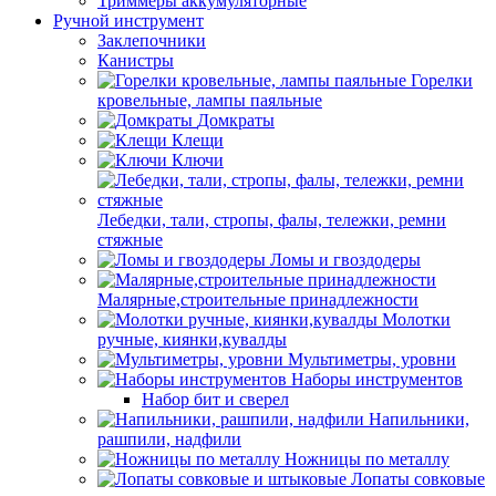
Триммеры аккумуляторные
Ручной инструмент
Заклепочники
Канистры
Горелки
кровельные, лампы паяльные
Домкраты
Клещи
Ключи
Лебедки, тали, стропы, фалы, тележки, ремни
стяжные
Ломы и гвоздодеры
Малярные,строительные принадлежности
Молотки
ручные, киянки,кувалды
Мультиметры, уровни
Наборы инструментов
Набор бит и сверел
Напильники,
рашпили, надфили
Ножницы по металлу
Лопаты совковые