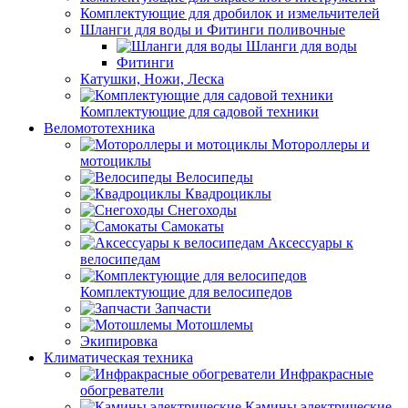
Комплектующие для дробилок и измельчителей
Шланги для воды и Фитинги поливочные
Шланги для воды
Фитинги
Катушки, Ножи, Леска
Комплектующие для садовой техники
Веломототехника
Мотороллеры и
мотоциклы
Велосипеды
Квадроциклы
Снегоходы
Самокаты
Аксессуары к
велосипедам
Комплектующие для велосипедов
Запчасти
Мотошлемы
Экипировка
Климатическая техника
Инфракрасные
обогреватели
Камины электрические