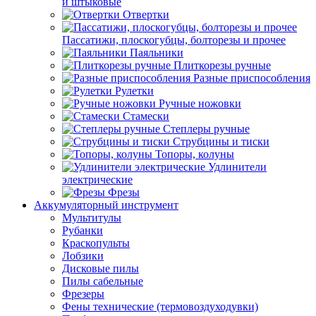
и штыковые
Отвертки
Пассатижи, плоскогубцы, болторезы и прочее
Паяльники
Плиткорезы ручные
Разные приспособления
Рулетки
Ручные ножовки
Стамески
Степлеры ручные
Струбцины и тиски
Топоры, колуны
Удлинители
электрические
Фрезы
Аккумуляторный инструмент
Мультитулы
Рубанки
Краскопульты
Лобзики
Дисковые пилы
Пилы сабельные
Фрезеры
Фены технические (термовоздуходувки)