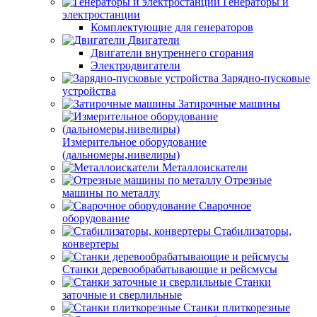
Генераторы и
электростанции
Комплектующие для генераторов
Двигатели
Двигатели внутреннего сгорания
Электродвигатели
Зарядно-пусковые
устройства
Затирочные машины
Измерительное оборудование
(дальномеры,нивелиры)
Металлоискатели
Отрезные
машины по металлу
Сварочное
оборудование
Стабилизаторы,
конвертеры
Станки деревообрабатывающие и рейсмусы
Станки
заточные и сверлильные
Станки плиткорезные