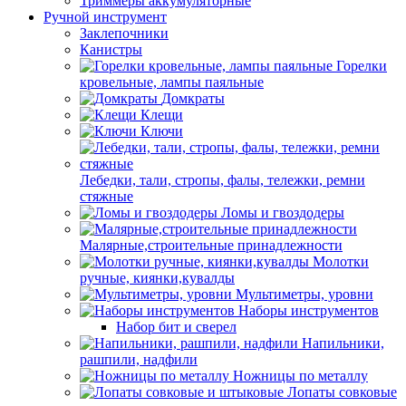
Триммеры аккумуляторные
Ручной инструмент
Заклепочники
Канистры
Горелки
кровельные, лампы паяльные
Домкраты
Клещи
Ключи
Лебедки, тали, стропы, фалы, тележки, ремни
стяжные
Ломы и гвоздодеры
Малярные,строительные принадлежности
Молотки
ручные, киянки,кувалды
Мультиметры, уровни
Наборы инструментов
Набор бит и сверел
Напильники,
рашпили, надфили
Ножницы по металлу
Лопаты совковые