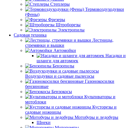
Степлеры
Термовоздуходувки
(Фены)
Фрезеры
Штроборезы
Электропилы
Садовая техника
Лестницы,
стремянки и вышки
Автомойки
Насадки и
шланги для автомоек
Бензопилы
Воздуходувки и садовые пылесосы
Газонокосилки
бензиновые
Бензокосы
Культиваторы и
мотоблоки
Кусторезы и
садовые ножницы
Мотобуры и ледобуры
Шнеки
Мотопомпы