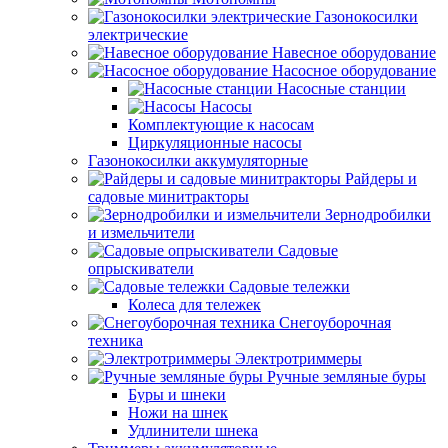
Газонокосилки
электрические
Навесное оборудование
Насосное оборудование
Насосные станции
Насосы
Комплектующие к насосам
Циркуляционные насосы
Газонокосилки аккумуляторные
Райдеры и
садовые минитракторы
Зернодробилки
и измельчители
Садовые
опрыскиватели
Садовые тележки
Колеса для тележек
Снегоуборочная
техника
Электротриммеры
Ручные земляные буры
Буры и шнеки
Ножи на шнек
Удлинители шнека