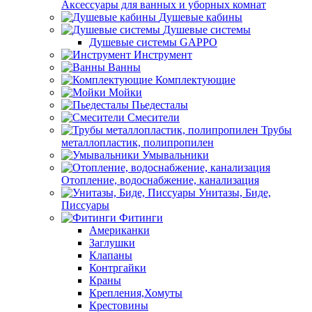
Аксессуары для ванных и уборных комнат
Душевые кабины
Душевые системы
Душевые системы GAPPO
Инструмент
Ванны
Комплектующие
Мойки
Пьедесталы
Смесители
Трубы
металлопластик, полипропилен
Умывальники
Отопление, водоснабжение, канализация
Унитазы, Биде,
Писсуары
Фитинги
Американки
Заглушки
Клапаны
Контргайки
Краны
Крепления,Хомуты
Крестовины