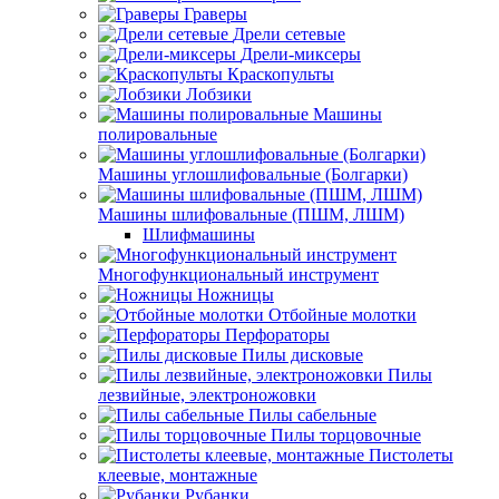
Граверы
Дрели сетевые
Дрели-миксеры
Краскопульты
Лобзики
Машины
полировальные
Машины углошлифовальные (Болгарки)
Машины шлифовальные (ПШМ, ЛШМ)
Шлифмашины
Многофункциональный инструмент
Ножницы
Отбойные молотки
Перфораторы
Пилы дисковые
Пилы
лезвийные, электроножовки
Пилы сабельные
Пилы торцовочные
Пистолеты
клеевые, монтажные
Рубанки