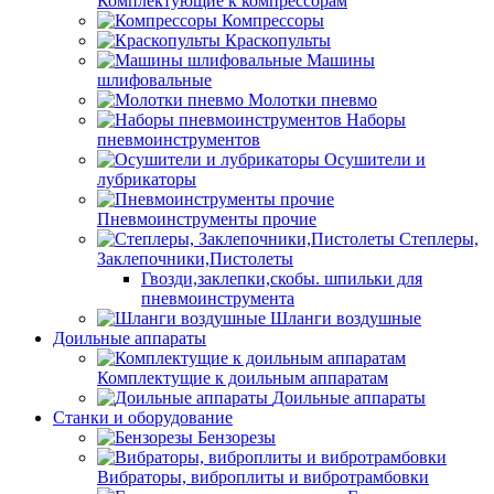
Комплектующие к компрессорам
Компрессоры
Краскопульты
Машины
шлифовальные
Молотки пневмо
Наборы
пневмоинструментов
Осушители и
лубрикаторы
Пневмоинструменты прочие
Степлеры,
Заклепочники,Пистолеты
Гвозди,заклепки,скобы. шпильки для
пневмоинструмента
Шланги воздушные
Доильные аппараты
Комплектущие к доильным аппаратам
Доильные аппараты
Станки и оборудование
Бензорезы
Вибраторы, виброплиты и вибротрамбовки