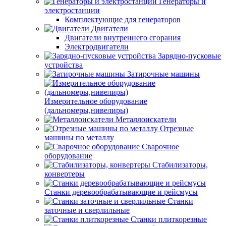
Генераторы и
электростанции
Комплектующие для генераторов
Двигатели
Двигатели внутреннего сгорания
Электродвигатели
Зарядно-пусковые
устройства
Затирочные машины
Измерительное оборудование
(дальномеры,нивелиры)
Металлоискатели
Отрезные
машины по металлу
Сварочное
оборудование
Стабилизаторы,
конвертеры
Станки деревообрабатывающие и рейсмусы
Станки
заточные и сверлильные
Станки плиткорезные