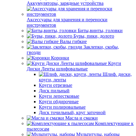
Аккумуляторы, зарядные устройства
Аксессуары для хранения и переноски
инструментов
Биты,винты, головки
Буры, пики, долото
Валы гибкие
Заклепки, скобы,
гвозди
Коронки
Круги
Диски Ленты шлифовальные
Шлиф. диски,
круги, ленты
Круги отрезные
Диск пильный
Круги лепестковые
Круги обдирочные
Круги полировальные
Диск точильный, круг заточной
Масла и смазки
Комплектующие к
пылесосам
Мультитулы, наборы