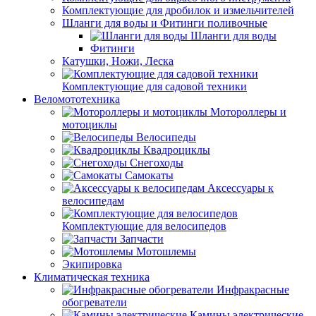
Комплектующие для дробилок и измельчителей
Шланги для воды и Фитинги поливочные
Шланги для воды
Фитинги
Катушки, Ножи, Леска
Комплектующие для садовой техники
Веломототехника
Мотороллеры и
мотоциклы
Велосипеды
Квадроциклы
Снегоходы
Самокаты
Аксессуары к
велосипедам
Комплектующие для велосипедов
Запчасти
Мотошлемы
Экипировка
Климатическая техника
Инфракрасные
обогреватели
Камины электрические