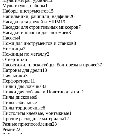
Мультиметры, уровни
12
Мультитулы, наборы
1
Наборы инструментов
15
Напильники, рашпили, надфили
26
Насадки для дрелей и УШМ
19
Насадки для строительных миксеров
7
Насадки и шланги для автомоек
3
Насосы
4
Ножи для инструментов и станков
8
Ножницы
2
Ножницы по металлу
2
Отвертки
36
Пассатижи, плоскогубцы, болторезы и прочее
37
Патроны для дрели
13
Паяльники
3
Перфораторы
11
Пилки для лобзика
33
Пилки для лобзика и Полотно для пил
1
Пилы дисковые
9
Пилы сабельные
1
Пилы торцовочные
6
Пистолеты клеевые, монтажные
1
Прочие расходные материалы
12
Разные приспособления
23
Ремни
22