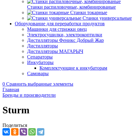
Станки распиловочные, комбинированые
Станки токарные
Станки универсальные
Оборудование для переработки продуктов
Машинки для стрижки овец
Электросушилки, электрокоптилки
Дистилляторы Феникс Добрый Жар
Дистилляторы
Дистилляторы МАГАРЫЧ
Сепараторы
Инкубаторы
Комплектующие к инкубаторам
Самовары
0
Сравнить выбранные элементы
Главная
Бренды и производители
Sturm
Поделиться