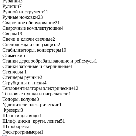
Рубанки
3
Рулетки
7
Ручной инструмент
11
Ручные ножовки
23
Сварочное оборудование
21
Сварочные комплектующие
4
Сверла
19
Свечи и ключи свечные
2
Спецодежда и спецзащита
2
Стабилизаторы, конвертеры
10
Стамески
5
Станки деревообрабатывающие и рейсмусы
1
Станки заточные и сверлильные
1
Степлеры
1
Степлеры ручные
2
Струбцины и тиски
4
Тепловентиляторы электрические
12
Тепловые пушки и нагреватели
1
Топоры, колуны
8
Удлинители электрические
1
Фрезеры
3
Шланги для воды
1
Шлиф. диски, круги, ленты
51
Штроборезы
1
Электротриммеры
1