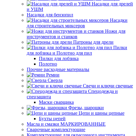
Насадки для дрелей
и УШМ
Насадки для бензопил
Насадки
для строительных миксеров
Ножи для
инструментов и станков
Патроны для дрели
Пилки
для лобзика и Полотно для пил
Пилки для лобзика
Полотно
Прочие расходные материалы
Ремни
Сверла
Свечи и ключи свечные
Спецодежда и
спецзащита
Маски сварщика
Фрезы, шарошки
Цепи и шины цепные
Бухты цепей
Масла и смазки МАРКИРОВАННЫЕ
Сварочные комплектующие
Комплектующие для окрасочного инструмента