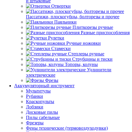
и штыковые
Отвертки
Пассатижи, плоскогубцы, болторезы и прочее
Паяльники
Плиткорезы ручные
Разные приспособления
Рулетки
Ручные ножовки
Стамески
Степлеры ручные
Струбцины и тиски
Топоры, колуны
Удлинители
электрические
Фрезы
Аккумуляторный инструмент
Мультитулы
Рубанки
Краскопульты
Лобзики
Дисковые пилы
Пилы сабельные
Фрезеры
Фены технические (термовоздуходувки)