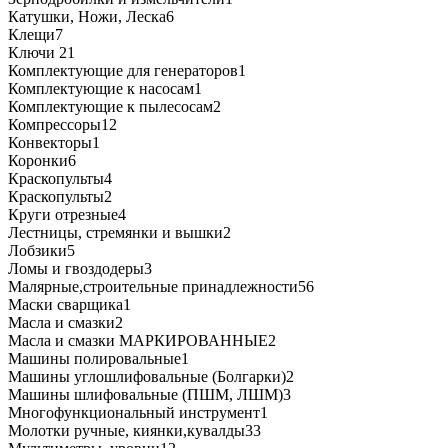
Катушки, Ножи, Леска
6
Клещи
7
Ключи
21
Комплектующие для генераторов
1
Комплектующие к насосам
1
Комплектующие к пылесосам
2
Компрессоры
12
Конвекторы
1
Коронки
6
Краскопульты
4
Краскопульты
2
Круги отрезные
4
Лестницы, стремянки и вышки
2
Лобзики
5
Ломы и гвоздодеры
3
Малярные,строительные принадлежности
56
Маски сварщика
1
Масла и смазки
2
Масла и смазки МАРКИРОВАННЫЕ
2
Машины полировальные
1
Машины углошлифовальные (Болгарки)
2
Машины шлифовальные (ПШМ, ЛШМ)
3
Многофункциональный инструмент
1
Молотки ручные, киянки,кувалды
33