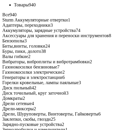
Товары
940
Все
940
Sturm Аккумуляторные отвертки
1
Адаптеры, переходники
3
Аккумуляторы, зарядные устройства
74
Аксессуары для хранения и переноски инструментов
8
Бензопилы
3
Биты,винты, головки
24
Буры, пики, долото
38
Валы гибкие
2
Вибраторы, виброплиты и вибротрамбовки
2
Газонокосилки бензиновые
7
Газонокосилки электрические
2
Генераторы и электростанции
6
Горелки кровельные, лампы паяльные
3
Диск пильный
42
Диск точильный, круг заточной
3
Домкраты
2
Дрели сетевые
4
Дрели-миксеры
2
Дрели, Шуруповерты, Винтоверты, Гайковерты
6
Заклепки, скобы, гвозди
25
Зарядно-пусковые устройства
2
Зернодробилки и измельчители
1