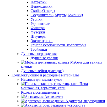
Патрубки
Переходники
Скобы,Отводы
Соединители (Муфты,Бочонки)
Уголки
Удлинители
Фильтры
Футорки
Штуцеры
Эксцентрики
Группа безопасности, коллекторы
Тройники
Душевые ограждения
Душевые уголки
Мебель для ванных
комнат
Душевые лейки (насадки)
Комплектующие и расходные материалы
Насадки для мультитулов
Пена
монтажная, герметик, клей
Колеса промышленные
Автохимия
Адаптеры, переходники