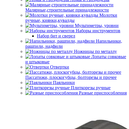
Малярные,строительные принадлежности
Молотки
ручные, киянки,кувалды
Мультиметры, уровни
Наборы инструментов
Набор бит и сверел
Напильники,
рашпили, надфили
Ножницы по металлу
Лопаты совковые
и штыковые
Отвертки
Пассатижи, плоскогубцы, болторезы и прочее
Паяльники
Плиткорезы ручные
Разные приспособления