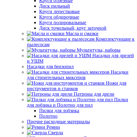
Круги отрезные
Диск пильный
Круги лепестковые
Круги обдирочные
Круги полировальные
Диск точильный, круг заточной
Масла и смазки
Комплектующие к
пылесосам
Мультитулы, наборы
Насадки для дрелей
и УШМ
Насадки для бензопил
Насадки
для строительных миксеров
Ножи для
инструментов и станков
Патроны для дрели
Пилки
для лобзика и Полотно для пил
Пилки для лобзика
Полотно
Прочие расходные материалы
Ремни
Сверла