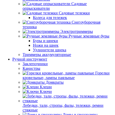
Садовые
опрыскиватели
Садовые тележки
Колеса для тележек
Снегоуборочная
техника
Электротриммеры
Ручные земляные буры
Буры и шнеки
Ножи на шнек
Удлинители шнека
Триммеры аккумуляторные
Ручной инструмент
Заклепочники
Канистры
Горелки
кровельные, лампы паяльные
Домкраты
Клещи
Ключи
Лебедки, тали, стропы, фалы, тележки, ремни
стяжные
Ломы и гвоздодеры