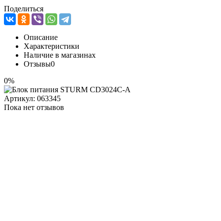
Поделиться
Описание
Характеристики
Наличие в магазинах
Отзывы
0
0%
Артикул:
063345
Пока нет отзывов
Блок питания STURM CD3024C-А
Бренд / Производитель
Sturm
Характеристики
Бренд / Производитель
Sturm
ШтрихКод
2000999930713
Наличие в магазинах
*Каскад-Черногорск (ул.Г.Тихонова,14) (655163, Республика