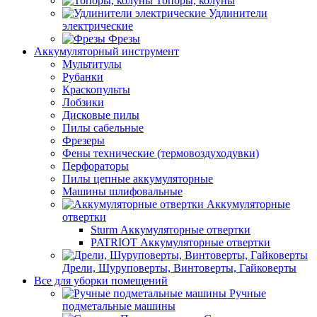
Топоры, колуны
Удлинители
электрические
Фрезы
Аккумуляторный инструмент
Мультитулы
Рубанки
Краскопульты
Лобзики
Дисковые пилы
Пилы сабельные
Фрезеры
Фены технические (термовоздуходувки)
Перфораторы
Пилы цепные аккумуляторные
Машины шлифовальные
Аккумуляторные
отвертки
Sturm Аккумуляторные отвертки
PATRIOT Аккумуляторные отвертки
Дрели, Шуруповерты, Винтоверты, Гайковерты
Все для уборки помещений
Ручные
подметальные машины