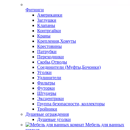
Фитинги
Американки
Заглушки
Клапаны
Контргайки
Краны
Крепления,Хомуты
Крестовины
Патрубки
Переходники
Скобы,Отводы
Соединители (Муфты,Бочонки)
Уголки
Удлинители
Фильтры
Футорки
Штуцеры
Эксцентрики
Группа безопасности, коллекторы
Тройники
Душевые ограждения
Душевые уголки
Мебель для ванных
комнат