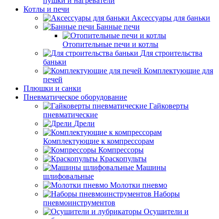
пушки и нагреватели
Котлы и печи
Аксессуары для баньки
Банные печи
Отопительные печи и котлы
Для строительства
баньки
Комплектующие для
печей
Плюшки и санки
Пневматическое оборудование
Гайковерты
пневматические
Дрели
Комплектующие к компрессорам
Компрессоры
Краскопульты
Машины
шлифовальные
Молотки пневмо
Наборы
пневмоинструментов
Осушители и