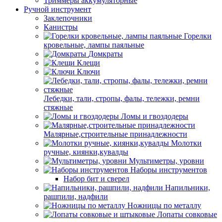
Триммеры аккумуляторные
Ручной инструмент
Заклепочники
Канистры
Горелки
кровельные, лампы паяльные
Домкраты
Клещи
Ключи
Лебедки, тали, стропы, фалы, тележки, ремни
стяжные
Ломы и гвоздодеры
Малярные,строительные принадлежности
Молотки
ручные, киянки,кувалды
Мультиметры, уровни
Наборы инструментов
Набор бит и сверел
Напильники,
рашпили, надфили
Ножницы по металлу
Лопаты совковые