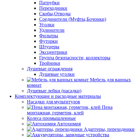
Патрубки
Переходники
Скобы,Отводы
Соединители (Муфты,Бочонки)
Уголки
Удлинители
Фильтры
Футорки
Штуцеры
Эксцентрики
Группа безопасности, коллекторы
Тройники
Душевые ограждения
Душевые уголки
Мебель для ванных
комнат
Душевые лейки (насадки)
Комплектующие и расходные материалы
Насадки для мультитулов
Пена
монтажная, герметик, клей
Колеса промышленные
Автохимия
Адаптеры, переходники