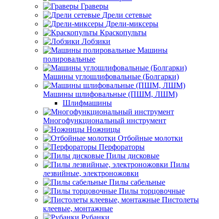
Граверы
Дрели сетевые
Дрели-миксеры
Краскопульты
Лобзики
Машины
полировальные
Машины углошлифовальные (Болгарки)
Машины шлифовальные (ПШМ, ЛШМ)
Шлифмашины
Многофункциональный инструмент
Ножницы
Отбойные молотки
Перфораторы
Пилы дисковые
Пилы
лезвийные, электроножовки
Пилы сабельные
Пилы торцовочные
Пистолеты
клеевые, монтажные
Рубанки