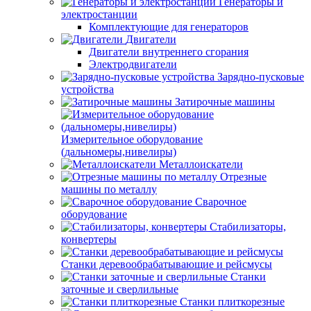
Генераторы и
электростанции
Комплектующие для генераторов
Двигатели
Двигатели внутреннего сгорания
Электродвигатели
Зарядно-пусковые
устройства
Затирочные машины
Измерительное оборудование
(дальномеры,нивелиры)
Металлоискатели
Отрезные
машины по металлу
Сварочное
оборудование
Стабилизаторы,
конвертеры
Станки деревообрабатывающие и рейсмусы
Станки
заточные и сверлильные
Станки плиткорезные