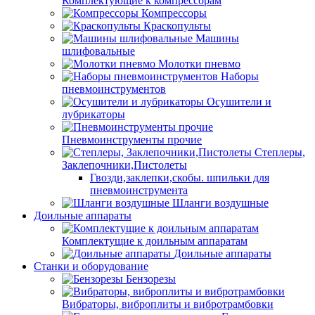
Комплектующие к компрессорам
Компрессоры
Краскопульты
Машины
шлифовальные
Молотки пневмо
Наборы
пневмоинструментов
Осушители и
лубрикаторы
Пневмоинструменты прочие
Степлеры,
Заклепочники,Пистолеты
Гвозди,заклепки,скобы. шпильки для
пневмоинструмента
Шланги воздушные
Доильные аппараты
Комплектущие к доильным аппаратам
Доильные аппараты
Станки и оборудование
Бензорезы
Вибраторы, виброплиты и вибротрамбовки