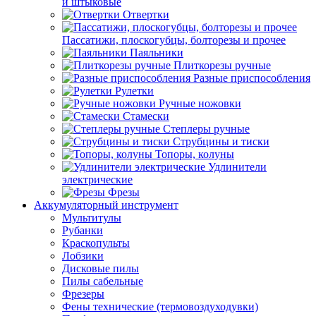
и штыковые
Отвертки
Пассатижи, плоскогубцы, болторезы и прочее
Паяльники
Плиткорезы ручные
Разные приспособления
Рулетки
Ручные ножовки
Стамески
Степлеры ручные
Струбцины и тиски
Топоры, колуны
Удлинители
электрические
Фрезы
Аккумуляторный инструмент
Мультитулы
Рубанки
Краскопульты
Лобзики
Дисковые пилы
Пилы сабельные
Фрезеры
Фены технические (термовоздуходувки)