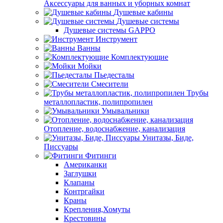
Аксессуары для ванных и уборных комнат
Душевые кабины
Душевые системы
Душевые системы GAPPO
Инструмент
Ванны
Комплектующие
Мойки
Пьедесталы
Смесители
Трубы
металлопластик, полипропилен
Умывальники
Отопление, водоснабжение, канализация
Унитазы, Биде,
Писсуары
Фитинги
Американки
Заглушки
Клапаны
Контргайки
Краны
Крепления,Хомуты
Крестовины