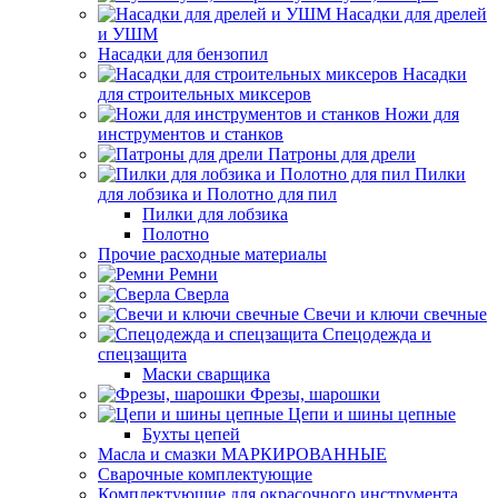
Насадки для дрелей
и УШМ
Насадки для бензопил
Насадки
для строительных миксеров
Ножи для
инструментов и станков
Патроны для дрели
Пилки
для лобзика и Полотно для пил
Пилки для лобзика
Полотно
Прочие расходные материалы
Ремни
Сверла
Свечи и ключи свечные
Спецодежда и
спецзащита
Маски сварщика
Фрезы, шарошки
Цепи и шины цепные
Бухты цепей
Масла и смазки МАРКИРОВАННЫЕ
Сварочные комплектующие
Комплектующие для окрасочного инструмента