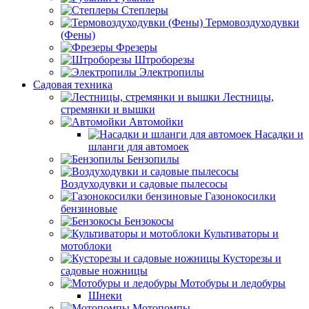
Степлеры
Термовоздуходувки
(Фены)
Фрезеры
Штроборезы
Электропилы
Садовая техника
Лестницы,
стремянки и вышки
Автомойки
Насадки и
шланги для автомоек
Бензопилы
Воздуходувки и садовые пылесосы
Газонокосилки
бензиновые
Бензокосы
Культиваторы и
мотоблоки
Кусторезы и
садовые ножницы
Мотобуры и ледобуры
Шнеки
Мотопомпы