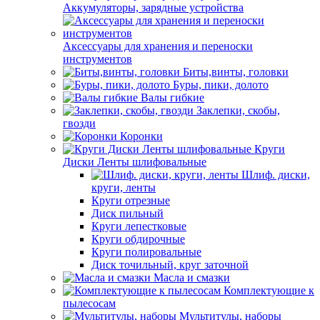
Аккумуляторы, зарядные устройства
Аксессуары для хранения и переноски
инструментов
Биты,винты, головки
Буры, пики, долото
Валы гибкие
Заклепки, скобы,
гвозди
Коронки
Круги
Диски Ленты шлифовальные
Шлиф. диски,
круги, ленты
Круги отрезные
Диск пильный
Круги лепестковые
Круги обдирочные
Круги полировальные
Диск точильный, круг заточной
Масла и смазки
Комплектующие к
пылесосам
Мультитулы, наборы