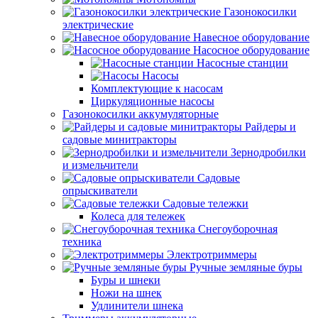
Газонокосилки
электрические
Навесное оборудование
Насосное оборудование
Насосные станции
Насосы
Комплектующие к насосам
Циркуляционные насосы
Газонокосилки аккумуляторные
Райдеры и
садовые минитракторы
Зернодробилки
и измельчители
Садовые
опрыскиватели
Садовые тележки
Колеса для тележек
Снегоуборочная
техника
Электротриммеры
Ручные земляные буры
Буры и шнеки
Ножи на шнек
Удлинители шнека