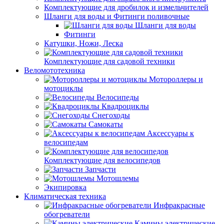
Комплектующие для дробилок и измельчителей
Шланги для воды и Фитинги поливочные
Шланги для воды
Фитинги
Катушки, Ножи, Леска
Комплектующие для садовой техники
Веломототехника
Мотороллеры и
мотоциклы
Велосипеды
Квадроциклы
Снегоходы
Самокаты
Аксессуары к
велосипедам
Комплектующие для велосипедов
Запчасти
Мотошлемы
Экипировка
Климатическая техника
Инфракрасные
обогреватели
Камины электрические