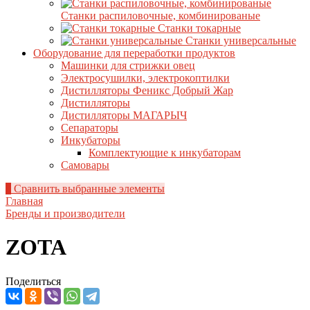
Станки распиловочные, комбинированые
Станки токарные
Станки универсальные
Оборудование для переработки продуктов
Машинки для стрижки овец
Электросушилки, электрокоптилки
Дистилляторы Феникс Добрый Жар
Дистилляторы
Дистилляторы МАГАРЫЧ
Сепараторы
Инкубаторы
Комплектующие к инкубаторам
Самовары
0
Сравнить выбранные элементы
Главная
Бренды и производители
ZOTA
Поделиться