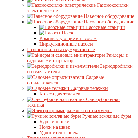
Газонокосилки
электрические
Навесное оборудование
Насосное оборудование
Насосные станции
Насосы
Комплектующие к насосам
Циркуляционные насосы
Газонокосилки аккумуляторные
Райдеры и
садовые минитракторы
Зернодробилки
и измельчители
Садовые
опрыскиватели
Садовые тележки
Колеса для тележек
Снегоуборочная
техника
Электротриммеры
Ручные земляные буры
Буры и шнеки
Ножи на шнек
Удлинители шнека