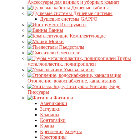
Аксессуары для ванных и уборных комнат
Душевые кабины
Душевые системы
Душевые системы GAPPO
Инструмент
Ванны
Комплектующие
Мойки
Пьедесталы
Смесители
Трубы
металлопластик, полипропилен
Умывальники
Отопление, водоснабжение, канализация
Унитазы, Биде,
Писсуары
Фитинги
Американки
Заглушки
Клапаны
Контргайки
Краны
Крепления,Хомуты
Крестовины