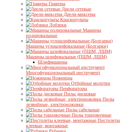
Граверы
Дрели сетевые
Дрели-миксеры
Краскопульты
Лобзики
Машины
полировальные
Машины углошлифовальные (Болгарки)
Машины шлифовальные (ПШМ, ЛШМ)
Шлифмашины
Многофункциональный инструмент
Ножницы
Отбойные молотки
Перфораторы
Пилы дисковые
Пилы
лезвийные, электроножовки
Пилы сабельные
Пилы торцовочные
Пистолеты
клеевые, монтажные
Рубанки