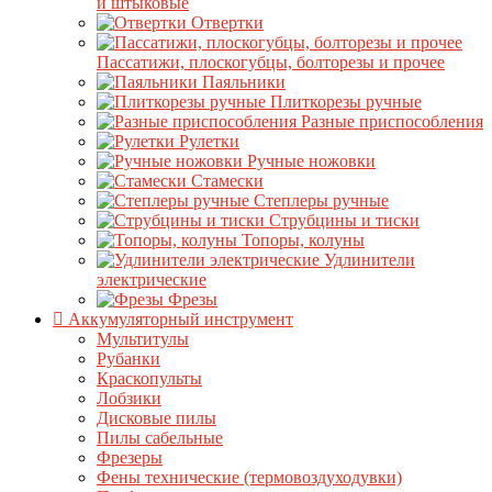
и штыковые
Отвертки
Пассатижи, плоскогубцы, болторезы и прочее
Паяльники
Плиткорезы ручные
Разные приспособления
Рулетки
Ручные ножовки
Стамески
Степлеры ручные
Струбцины и тиски
Топоры, колуны
Удлинители
электрические
Фрезы
Аккумуляторный инструмент
Мультитулы
Рубанки
Краскопульты
Лобзики
Дисковые пилы
Пилы сабельные
Фрезеры
Фены технические (термовоздуходувки)