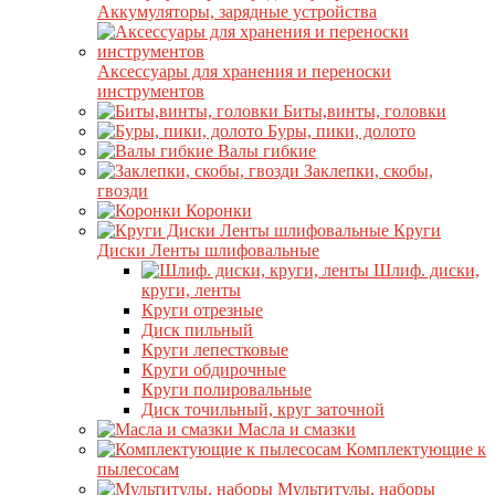
Аккумуляторы, зарядные устройства
Аксессуары для хранения и переноски
инструментов
Биты,винты, головки
Буры, пики, долото
Валы гибкие
Заклепки, скобы,
гвозди
Коронки
Круги
Диски Ленты шлифовальные
Шлиф. диски,
круги, ленты
Круги отрезные
Диск пильный
Круги лепестковые
Круги обдирочные
Круги полировальные
Диск точильный, круг заточной
Масла и смазки
Комплектующие к
пылесосам
Мультитулы, наборы