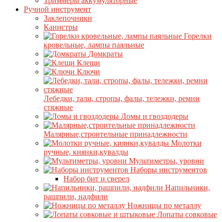
Триммеры аккумуляторные
Ручной инструмент
Заклепочники
Канистры
Горелки
кровельные, лампы паяльные
Домкраты
Клещи
Ключи
Лебедки, тали, стропы, фалы, тележки, ремни
стяжные
Ломы и гвоздодеры
Малярные,строительные принадлежности
Молотки
ручные, киянки,кувалды
Мультиметры, уровни
Наборы инструментов
Набор бит и сверел
Напильники,
рашпили, надфили
Ножницы по металлу
Лопаты совковые