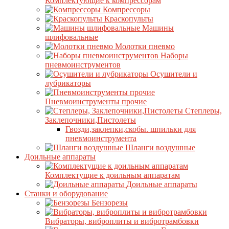
Комплектующие к компрессорам
Компрессоры
Краскопульты
Машины
шлифовальные
Молотки пневмо
Наборы
пневмоинструментов
Осушители и
лубрикаторы
Пневмоинструменты прочие
Степлеры,
Заклепочники,Пистолеты
Гвозди,заклепки,скобы. шпильки для
пневмоинструмента
Шланги воздушные
Доильные аппараты
Комплектущие к доильным аппаратам
Доильные аппараты
Станки и оборудование
Бензорезы
Вибраторы, виброплиты и вибротрамбовки