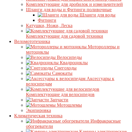
Комплектующие для дробилок и измельчителей
Шланги для воды и Фитинги поливочные
Шланги для воды
Фитинги
Катушки, Ножи, Леска
Комплектующие для садовой техники
Веломототехника
Мотороллеры и
мотоциклы
Велосипеды
Квадроциклы
Снегоходы
Самокаты
Аксессуары к
велосипедам
Комплектующие для велосипедов
Запчасти
Мотошлемы
Экипировка
Климатическая техника
Инфракрасные
обогреватели
Камины электрические