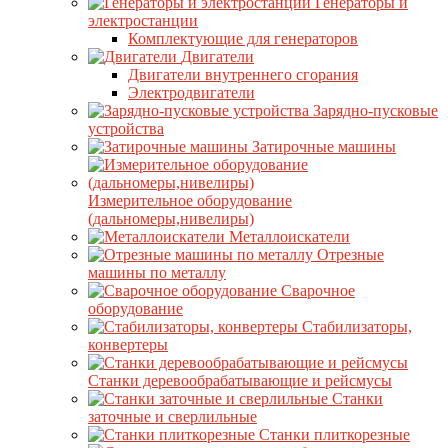
Генераторы и
электростанции
Комплектующие для генераторов
Двигатели
Двигатели внутреннего сгорания
Электродвигатели
Зарядно-пусковые
устройства
Затирочные машины
Измерительное оборудование
(дальномеры,нивелиры)
Металлоискатели
Отрезные
машины по металлу
Сварочное
оборудование
Стабилизаторы,
конвертеры
Станки деревообрабатывающие и рейсмусы
Станки
заточные и сверлильные
Станки плиткорезные