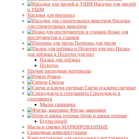
Насадки для дрелей
и УШМ
Насадки для бензопил
Насадки
для строительных миксеров
Ножи для
инструментов и станков
Патроны для дрели
Пилки
для лобзика и Полотно для пил
Пилки для лобзика
Полотно
Прочие расходные материалы
Ремни
Сверла
Свечи и ключи свечные
Спецодежда и
спецзащита
Маски сварщика
Фрезы, шарошки
Цепи и шины цепные
Бухты цепей
Масла и смазки МАРКИРОВАННЫЕ
Сварочные комплектующие
Комплектующие для окрасочного инструмента