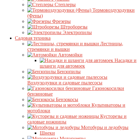
Степлеры
Термовоздуходувки
(Фены)
Фрезеры
Штроборезы
Электропилы
Садовая техника
Лестницы,
стремянки и вышки
Автомойки
Насадки и
шланги для автомоек
Бензопилы
Воздуходувки и садовые пылесосы
Газонокосилки
бензиновые
Бензокосы
Культиваторы и
мотоблоки
Кусторезы и
садовые ножницы
Мотобуры и ледобуры
Шнеки
Мотопомпы