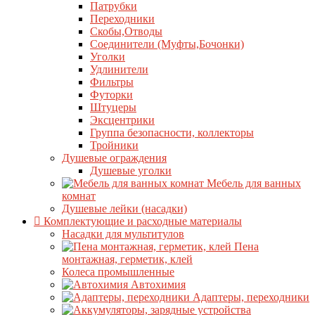
Патрубки
Переходники
Скобы,Отводы
Соединители (Муфты,Бочонки)
Уголки
Удлинители
Фильтры
Футорки
Штуцеры
Эксцентрики
Группа безопасности, коллекторы
Тройники
Душевые ограждения
Душевые уголки
Мебель для ванных
комнат
Душевые лейки (насадки)
Комплектующие и расходные материалы
Насадки для мультитулов
Пена
монтажная, герметик, клей
Колеса промышленные
Автохимия
Адаптеры, переходники