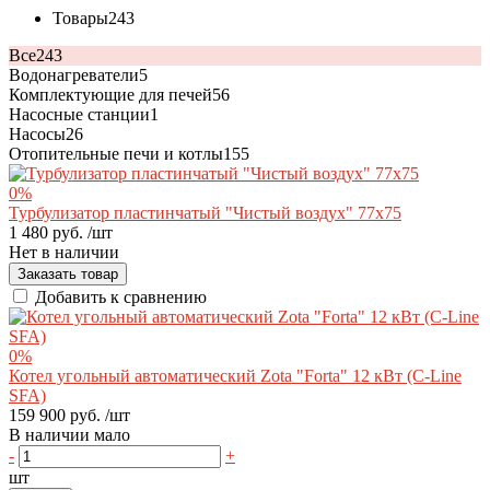
Товары
243
Все
243
Водонагреватели
5
Комплектующие для печей
56
Насосные станции
1
Насосы
26
Отопительные печи и котлы
155
0%
Турбулизатор пластинчатый "Чистый воздух" 77х75
1 480 руб.
/шт
Нет в наличии
Заказать товар
Добавить к сравнению
0%
Котел угольный автоматический Zota "Forta" 12 кВт (C-Line
SFA)
159 900 руб.
/шт
В наличии мало
-
+
шт