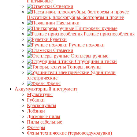
и штыковые
Отвертки
Пассатижи, плоскогубцы, болторезы и прочее
Паяльники
Плиткорезы ручные
Разные приспособления
Рулетки
Ручные ножовки
Стамески
Степлеры ручные
Струбцины и тиски
Топоры, колуны
Удлинители
электрические
Фрезы
Аккумуляторный инструмент
Мультитулы
Рубанки
Краскопульты
Лобзики
Дисковые пилы
Пилы сабельные
Фрезеры
Фены технические (термовоздуходувки)