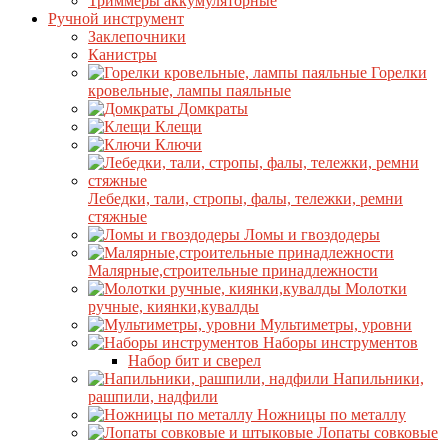
Триммеры аккумуляторные
Ручной инструмент
Заклепочники
Канистры
Горелки
кровельные, лампы паяльные
Домкраты
Клещи
Ключи
Лебедки, тали, стропы, фалы, тележки, ремни
стяжные
Ломы и гвоздодеры
Малярные,строительные принадлежности
Молотки
ручные, киянки,кувалды
Мультиметры, уровни
Наборы инструментов
Набор бит и сверел
Напильники,
рашпили, надфили
Ножницы по металлу
Лопаты совковые