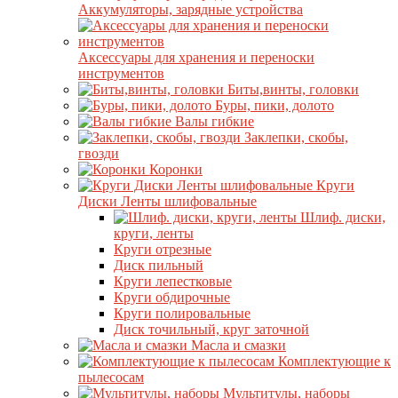
Аккумуляторы, зарядные устройства
Аксессуары для хранения и переноски
инструментов
Биты,винты, головки
Буры, пики, долото
Валы гибкие
Заклепки, скобы,
гвозди
Коронки
Круги
Диски Ленты шлифовальные
Шлиф. диски,
круги, ленты
Круги отрезные
Диск пильный
Круги лепестковые
Круги обдирочные
Круги полировальные
Диск точильный, круг заточной
Масла и смазки
Комплектующие к
пылесосам
Мультитулы, наборы