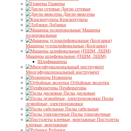
Граверы
Дрели сетевые
Дрели-миксеры
Краскопульты
Лобзики
Машины
полировальные
Машины углошлифовальные (Болгарки)
Машины шлифовальные (ПШМ, ЛШМ)
Шлифмашины
Многофункциональный инструмент
Ножницы
Отбойные молотки
Перфораторы
Пилы дисковые
Пилы
лезвийные, электроножовки
Пилы сабельные
Пилы торцовочные
Пистолеты
клеевые, монтажные
Рубанки