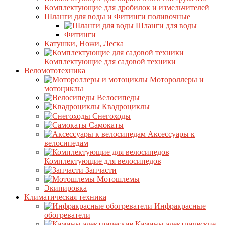
Комплектующие для дробилок и измельчителей
Шланги для воды и Фитинги поливочные
Шланги для воды
Фитинги
Катушки, Ножи, Леска
Комплектующие для садовой техники
Веломототехника
Мотороллеры и
мотоциклы
Велосипеды
Квадроциклы
Снегоходы
Самокаты
Аксессуары к
велосипедам
Комплектующие для велосипедов
Запчасти
Мотошлемы
Экипировка
Климатическая техника
Инфракрасные
обогреватели
Камины электрические