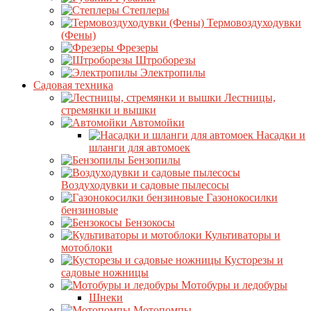
Степлеры
Термовоздуходувки
(Фены)
Фрезеры
Штроборезы
Электропилы
Садовая техника
Лестницы,
стремянки и вышки
Автомойки
Насадки и
шланги для автомоек
Бензопилы
Воздуходувки и садовые пылесосы
Газонокосилки
бензиновые
Бензокосы
Культиваторы и
мотоблоки
Кусторезы и
садовые ножницы
Мотобуры и ледобуры
Шнеки
Мотопомпы