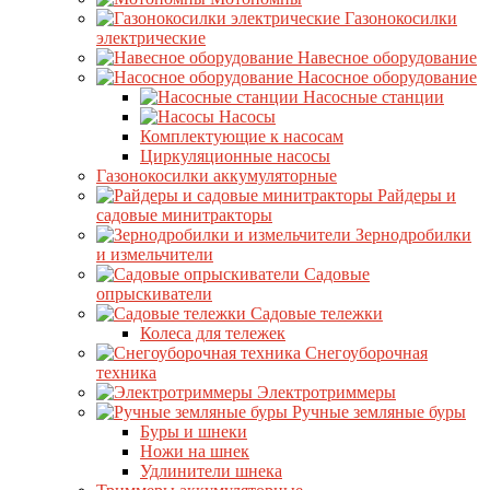
Газонокосилки
электрические
Навесное оборудование
Насосное оборудование
Насосные станции
Насосы
Комплектующие к насосам
Циркуляционные насосы
Газонокосилки аккумуляторные
Райдеры и
садовые минитракторы
Зернодробилки
и измельчители
Садовые
опрыскиватели
Садовые тележки
Колеса для тележек
Снегоуборочная
техника
Электротриммеры
Ручные земляные буры
Буры и шнеки
Ножи на шнек
Удлинители шнека