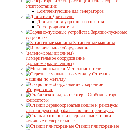
Генераторы и
электростанции
Комплектующие для генераторов
Двигатели
Двигатели внутреннего сгорания
Электродвигатели
Зарядно-пусковые
устройства
Затирочные машины
Измерительное оборудование
(дальномеры,нивелиры)
Металлоискатели
Отрезные
машины по металлу
Сварочное
оборудование
Стабилизаторы,
конвертеры
Станки деревообрабатывающие и рейсмусы
Станки
заточные и сверлильные
Станки плиткорезные