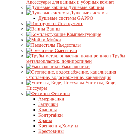
Аксессуары для ванных и уборных комнат
Душевые кабины
Душевые системы
Душевые системы GAPPO
Инструмент
Ванны
Комплектующие
Мойки
Пьедесталы
Смесители
Трубы
металлопластик, полипропилен
Умывальники
Отопление, водоснабжение, канализация
Унитазы, Биде,
Писсуары
Фитинги
Американки
Заглушки
Клапаны
Контргайки
Краны
Крепления,Хомуты
Крестовины