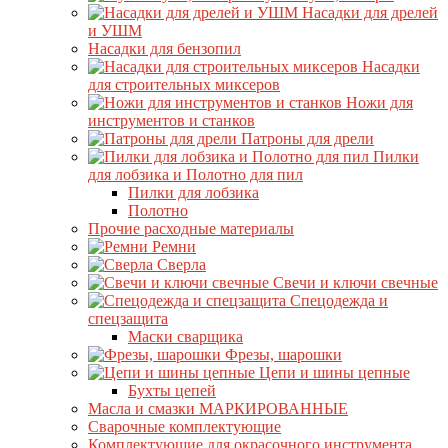
Насадки для дрелей
и УШМ
Насадки для бензопил
Насадки
для строительных миксеров
Ножи для
инструментов и станков
Патроны для дрели
Пилки
для лобзика и Полотно для пил
Пилки для лобзика
Полотно
Прочие расходные материалы
Ремни
Сверла
Свечи и ключи свечные
Спецодежда и
спецзащита
Маски сварщика
Фрезы, шарошки
Цепи и шины цепные
Бухты цепей
Масла и смазки МАРКИРОВАННЫЕ
Сварочные комплектующие
Комплектующие для окрасочного инструмента