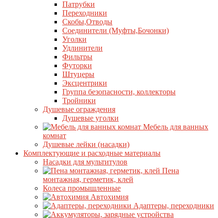
Патрубки
Переходники
Скобы,Отводы
Соединители (Муфты,Бочонки)
Уголки
Удлинители
Фильтры
Футорки
Штуцеры
Эксцентрики
Группа безопасности, коллекторы
Тройники
Душевые ограждения
Душевые уголки
Мебель для ванных
комнат
Душевые лейки (насадки)
Комплектующие и расходные материалы
Насадки для мультитулов
Пена
монтажная, герметик, клей
Колеса промышленные
Автохимия
Адаптеры, переходники