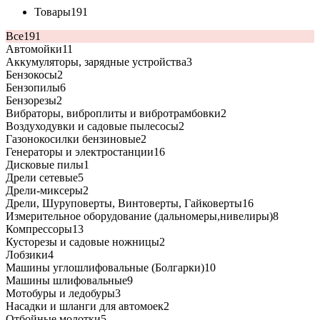
Товары
191
Все
191
Автомойки
11
Аккумуляторы, зарядные устройства
3
Бензокосы
2
Бензопилы
6
Бензорезы
2
Вибраторы, виброплиты и вибротрамбовки
2
Воздуходувки и садовые пылесосы
2
Газонокосилки бензиновые
2
Генераторы и электростанции
16
Дисковые пилы
1
Дрели сетевые
5
Дрели-миксеры
2
Дрели, Шуруповерты, Винтоверты, Гайковерты
16
Измерительное оборудование (дальномеры,нивелиры)
8
Компрессоры
13
Кусторезы и садовые ножницы
2
Лобзики
4
Машины углошлифовальные (Болгарки)
10
Машины шлифовальные
9
Мотобуры и ледобуры
3
Насадки и шланги для автомоек
2
Отбойные молотки
5