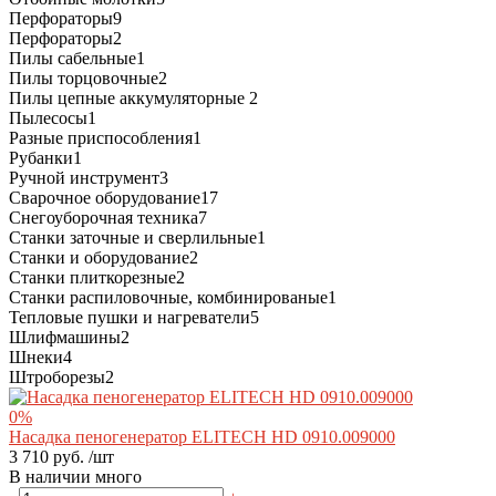
Перфораторы
9
Перфораторы
2
Пилы сабельные
1
Пилы торцовочные
2
Пилы цепные аккумуляторные
2
Пылесосы
1
Разные приспособления
1
Рубанки
1
Ручной инструмент
3
Сварочное оборудование
17
Снегоуборочная техника
7
Станки заточные и сверлильные
1
Станки и оборудование
2
Станки плиткорезные
2
Станки распиловочные, комбинированые
1
Тепловые пушки и нагреватели
5
Шлифмашины
2
Шнеки
4
Штроборезы
2
0%
Насадка пеногенератор ELITECH HD 0910.009000
3 710 руб.
/шт
В наличии много