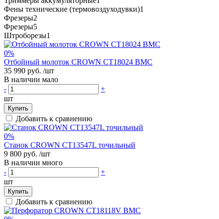
Триммеры аккумуляторные
1
Фены технические (термовоздуходувки)
1
Фрезеры
2
Фрезеры
5
Штроборезы
1
0%
Отбойный молоток CROWN CT18024 BMC
35 990 руб.
/шт
В наличии мало
-
+
шт
Купить
Добавить к сравнению
0%
Станок CROWN CT13547L точильный
9 800 руб.
/шт
В наличии много
-
+
шт
Купить
Добавить к сравнению