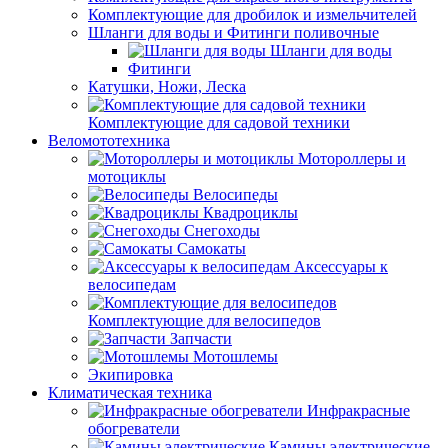
Комплектующие для дробилок и измельчителей
Шланги для воды и Фитинги поливочные
Шланги для воды
Фитинги
Катушки, Ножи, Леска
Комплектующие для садовой техники
Веломототехника
Мотороллеры и
мотоциклы
Велосипеды
Квадроциклы
Снегоходы
Самокаты
Аксессуары к
велосипедам
Комплектующие для велосипедов
Запчасти
Мотошлемы
Экипировка
Климатическая техника
Инфракрасные
обогреватели
Камины электрические