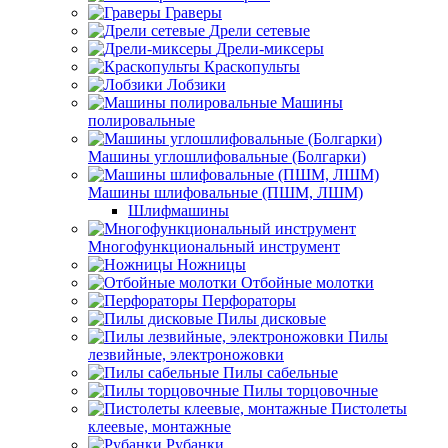
Граверы
Дрели сетевые
Дрели-миксеры
Краскопульты
Лобзики
Машины
полировальные
Машины углошлифовальные (Болгарки)
Машины шлифовальные (ПШМ, ЛШМ)
Шлифмашины
Многофункциональный инструмент
Ножницы
Отбойные молотки
Перфораторы
Пилы дисковые
Пилы
лезвийные, электроножовки
Пилы сабельные
Пилы торцовочные
Пистолеты
клеевые, монтажные
Рубанки