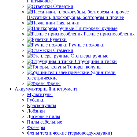
и штыковые
Отвертки
Пассатижи, плоскогубцы, болторезы и прочее
Паяльники
Плиткорезы ручные
Разные приспособления
Рулетки
Ручные ножовки
Стамески
Степлеры ручные
Струбцины и тиски
Топоры, колуны
Удлинители
электрические
Фрезы
Аккумуляторный инструмент
Мультитулы
Рубанки
Краскопульты
Лобзики
Дисковые пилы
Пилы сабельные
Фрезеры
Фены технические (термовоздуходувки)