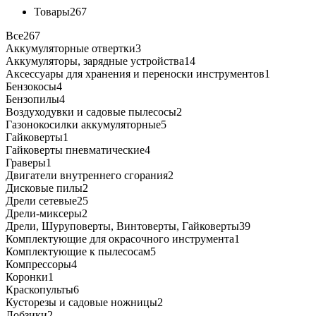
Товары
267
Все
267
Аккумуляторные отвертки
3
Аккумуляторы, зарядные устройства
14
Аксессуары для хранения и переноски инструментов
1
Бензокосы
4
Бензопилы
4
Воздуходувки и садовые пылесосы
2
Газонокосилки аккумуляторные
5
Гайковерты
1
Гайковерты пневматические
4
Граверы
1
Двигатели внутреннего сгорания
2
Дисковые пилы
2
Дрели сетевые
25
Дрели-миксеры
2
Дрели, Шуруповерты, Винтоверты, Гайковерты
39
Комплектующие для окрасочного инструмента
1
Комплектующие к пылесосам
5
Компрессоры
4
Коронки
1
Краскопульты
6
Кусторезы и садовые ножницы
2
Лобзики
2