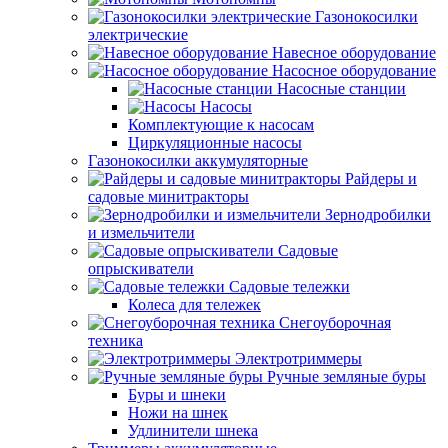
Газонокосилки
электрические
Навесное оборудование
Насосное оборудование
Насосные станции
Насосы
Комплектующие к насосам
Циркуляционные насосы
Газонокосилки аккумуляторные
Райдеры и
садовые минитракторы
Зернодробилки
и измельчители
Садовые
опрыскиватели
Садовые тележки
Колеса для тележек
Снегоуборочная
техника
Электротриммеры
Ручные земляные буры
Буры и шнеки
Ножи на шнек
Удлинители шнека