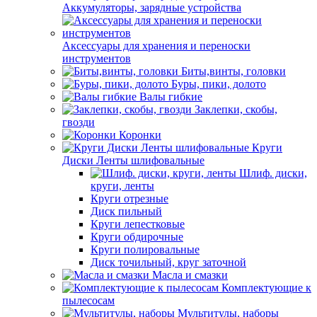
Аккумуляторы, зарядные устройства
Аксессуары для хранения и переноски
инструментов
Биты,винты, головки
Буры, пики, долото
Валы гибкие
Заклепки, скобы,
гвозди
Коронки
Круги
Диски Ленты шлифовальные
Шлиф. диски,
круги, ленты
Круги отрезные
Диск пильный
Круги лепестковые
Круги обдирочные
Круги полировальные
Диск точильный, круг заточной
Масла и смазки
Комплектующие к
пылесосам
Мультитулы, наборы