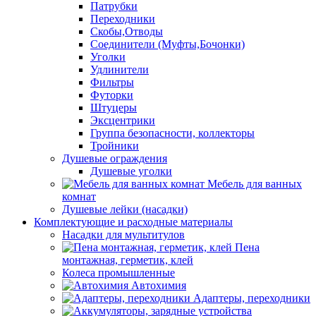
Патрубки
Переходники
Скобы,Отводы
Соединители (Муфты,Бочонки)
Уголки
Удлинители
Фильтры
Футорки
Штуцеры
Эксцентрики
Группа безопасности, коллекторы
Тройники
Душевые ограждения
Душевые уголки
Мебель для ванных
комнат
Душевые лейки (насадки)
Комплектующие и расходные материалы
Насадки для мультитулов
Пена
монтажная, герметик, клей
Колеса промышленные
Автохимия
Адаптеры, переходники