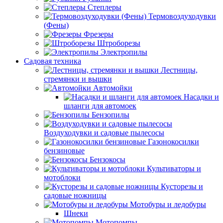
Степлеры
Термовоздуходувки
(Фены)
Фрезеры
Штроборезы
Электропилы
Садовая техника
Лестницы,
стремянки и вышки
Автомойки
Насадки и
шланги для автомоек
Бензопилы
Воздуходувки и садовые пылесосы
Газонокосилки
бензиновые
Бензокосы
Культиваторы и
мотоблоки
Кусторезы и
садовые ножницы
Мотобуры и ледобуры
Шнеки
Мотопомпы