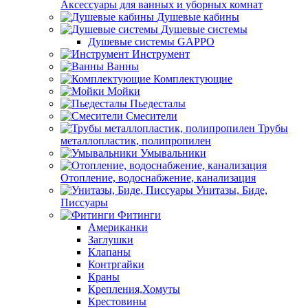
Аксессуары для ванных и уборных комнат
Душевые кабины
Душевые системы
Душевые системы GAPPO
Инструмент
Ванны
Комплектующие
Мойки
Пьедесталы
Смесители
Трубы
металлопластик, полипропилен
Умывальники
Отопление, водоснабжение, канализация
Унитазы, Биде,
Писсуары
Фитинги
Американки
Заглушки
Клапаны
Контргайки
Краны
Крепления,Хомуты
Крестовины