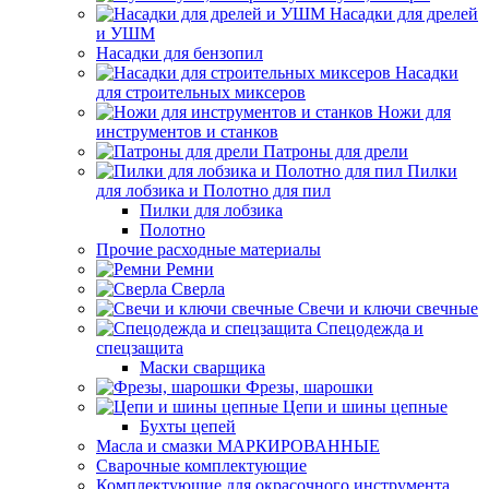
Насадки для дрелей
и УШМ
Насадки для бензопил
Насадки
для строительных миксеров
Ножи для
инструментов и станков
Патроны для дрели
Пилки
для лобзика и Полотно для пил
Пилки для лобзика
Полотно
Прочие расходные материалы
Ремни
Сверла
Свечи и ключи свечные
Спецодежда и
спецзащита
Маски сварщика
Фрезы, шарошки
Цепи и шины цепные
Бухты цепей
Масла и смазки МАРКИРОВАННЫЕ
Сварочные комплектующие
Комплектующие для окрасочного инструмента