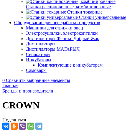
Станки распиловочные, комбинированые
Станки токарные
Станки универсальные
Оборудование для переработки продуктов
Машинки для стрижки овец
Электросушилки, электрокоптилки
Дистилляторы Феникс Добрый Жар
Дистилляторы
Дистилляторы МАГАРЫЧ
Сепараторы
Инкубаторы
Комплектующие к инкубаторам
Самовары
0
Сравнить выбранные элементы
Главная
Бренды и производители
CROWN
Поделиться