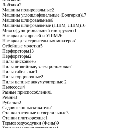
Лобзики
2
Машины полировальные
2
Машины углошлифовальные (Болгарки)
17
Машины шлифовальные
6
Машины шлифовальные (ПШМ, ЛШМ)
16
Многофункциональный инструмент
1
Насадки для дрелей и УШМ
26
Насадки для строительных миксеров
1
Отбойные молотки
5
Перфораторы
13
Перфораторы
2
Пилы дисковые
6
Пилы лезвийные, электроножовки
1
Пилы сабельные
1
Пилы торцовочные
2
Пилы цепные аккумуляторные
2
Пылесосы
4
Разные приспособления
1
Ремни
3
Рубанки
2
Садовые опрыскиватели
1
Станки заточные и сверлильные
3
Станки плиткорезные
1
Термовоздуходувки (Фены)
9