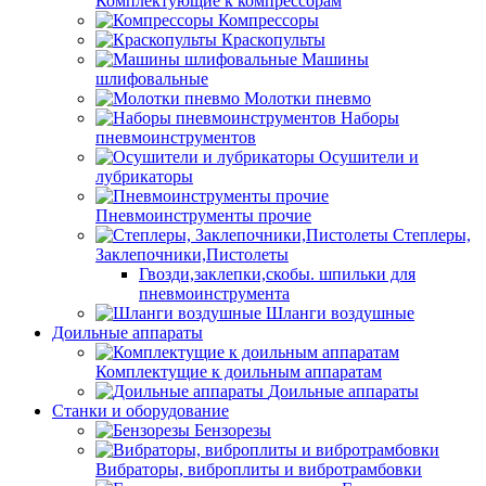
Комплектующие к компрессорам
Компрессоры
Краскопульты
Машины
шлифовальные
Молотки пневмо
Наборы
пневмоинструментов
Осушители и
лубрикаторы
Пневмоинструменты прочие
Степлеры,
Заклепочники,Пистолеты
Гвозди,заклепки,скобы. шпильки для
пневмоинструмента
Шланги воздушные
Доильные аппараты
Комплектущие к доильным аппаратам
Доильные аппараты
Станки и оборудование
Бензорезы
Вибраторы, виброплиты и вибротрамбовки