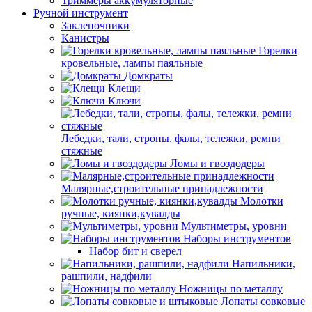
Триммеры аккумуляторные
Ручной инструмент
Заклепочники
Канистры
Горелки
кровельные, лампы паяльные
Домкраты
Клещи
Ключи
Лебедки, тали, стропы, фалы, тележки, ремни
стяжные
Ломы и гвоздодеры
Малярные,строительные принадлежности
Молотки
ручные, киянки,кувалды
Мультиметры, уровни
Наборы инструментов
Набор бит и сверел
Напильники,
рашпили, надфили
Ножницы по металлу
Лопаты совковые