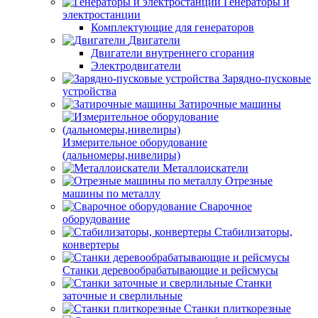
Генераторы и
электростанции
Комплектующие для генераторов
Двигатели
Двигатели внутреннего сгорания
Электродвигатели
Зарядно-пусковые
устройства
Затирочные машины
Измерительное оборудование
(дальномеры,нивелиры)
Металлоискатели
Отрезные
машины по металлу
Сварочное
оборудование
Стабилизаторы,
конвертеры
Станки деревообрабатывающие и рейсмусы
Станки
заточные и сверлильные
Станки плиткорезные