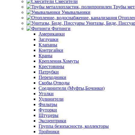
Смесители
Трубы мет
Умывальники
Отоплен
Унитазы, Биде, Писсуа
Фитинги
Американки
Заглушки
Клапаны
Контргайки
Краны
Крепления,Хомуты
Крестовины
Патрубки
Переходники
Скобы,Отводы
Соединители (Муфты,Бочонки)
Уголки
Удлинители
Фильтры
Футорки
Штуцеры
Эксцентрики
Группа безопасности, коллекторы
Тройники