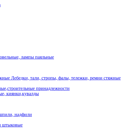
а
ровельные, лампы паяльные
Лебедки, тали, стропы, фалы, тележки, ремни стяжные
ые,строительные принадлежности
е, киянки,кувалды
шпили, надфили
и штыковые