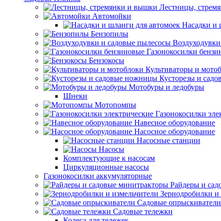
Лестницы, стрем
Автомойки
Насадки и 
Бензопилы
Воздуходувки
Газонокосилки бензи
Бензокосы
Культиваторы и мото
Кусторезы и сад
Мотобуры и ледобуры
Шнеки
Мотопомпы
Газонокосилки эле
Навесное оборудование
Насосное оборудование
Насосные станции
Насосы
Комплектующие к насосам
Циркуляционные насосы
Газонокосилки аккумуляторные
Райдеры и сад
Зернодробилки и
Садовые опрыскиватели
Садовые тележки
Колеса для тележек