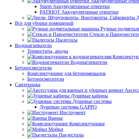
Аккумуляторные отве
Sturm Аккумуляторные отвертки
PATRIOT Аккумуляторные отвертки
Д
Все для уборки помещений
Ручные подмета
Стекло и Пароочистит
Пылесосы
Водонагреватели
Термостаты, аноды
Комплектую
Водонагреватели
Бетоносмесители
Комплектующие для бетономешалок
Бетоносмесители
Сантехника
Аксес
Душевые кабины
Душевые системы
Душевые системы GAPPO
Инструмент
Ванны
Комплектующие
Мойки
Пьедесталы