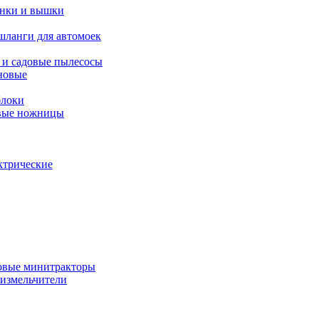
янки и вышки
шланги для автомоек
 и садовые пылесосы
новые
блоки
овые ножницы
ктрические
овые минитракторы
 измельчители