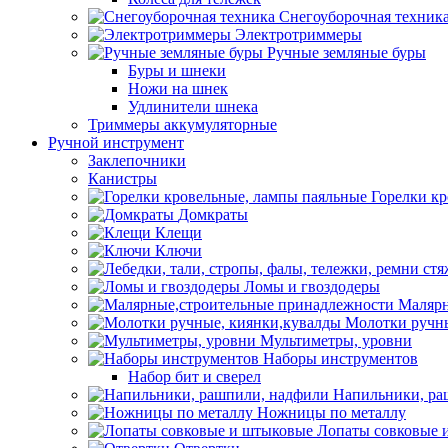
Снегоуборочная техник
Электротриммеры
Ручные земляные буры
Буры и шнеки
Ножи на шнек
Удлинители шнека
Триммеры аккумуляторные
Ручной инструмент
Заклепочники
Канистры
Горелки к
Домкраты
Клещи
Ключи
Ломы и гвоздодеры
Малярн
Молотки ручны
Мультиметры, уровни
Наборы инструментов
Набор бит и сверел
Напильники, ра
Ножницы по металлу
Лопаты совковые 