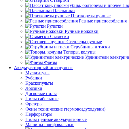
Отвертки
Пас
Паяльники
Плиткорезы ручные
Разные приспособления
Рулетки
Ручные ножовки
Стамески
Степлеры ручные
Струбцины и тиски
Топоры, колуны
Удлинители электрич
Фрезы
Аккумуляторный инструмент
Мультитулы
Рубанки
Краскопульты
Лобзики
Дисковые пилы
Пилы сабельные
Фрезеры
Фены технические (термовоздуходувки)
Перфораторы
Пилы цепные аккумуляторные
Машины шлифовальные