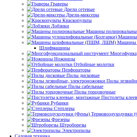
Граверы
Дрели сетевые
Дрели-миксеры
Краскопульты
Лобзики
Машины полировальны
Машины 
Машины 
Шлифмашины
Многофункц
Ножницы
Отбойные молотки
Перфораторы
Пилы дисковые
Пилы лезвийн
Пилы сабельные
Пилы торцовочные
Пистолеты клее
Рубанки
Степлеры
Термовоздуходувки 
Фрезеры
Штроборезы
Электропилы
Садовая техника