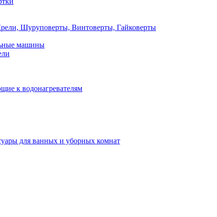
ртки
рели, Шуруповерты, Винтоверты, Гайковерты
льные машины
ели
щие к водонагревателям
суары для ванных и уборных комнат