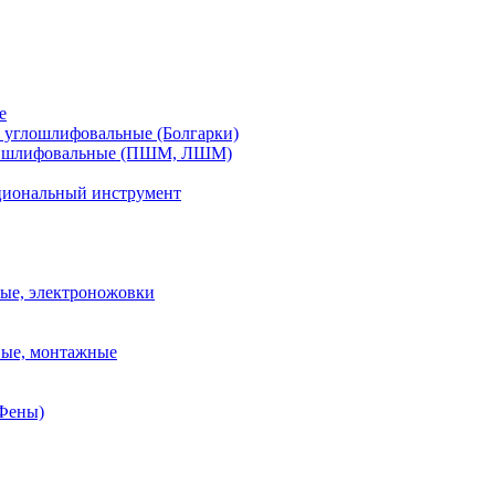
е
углошлифовальные (Болгарки)
шлифовальные (ПШМ, ЛШМ)
иональный инструмент
ые, электроножовки
вые, монтажные
(Фены)