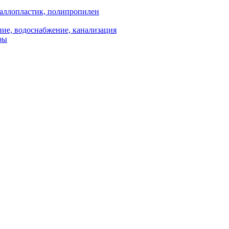
аллопластик, полипропилен
ие, водоснабжение, канализация
ры