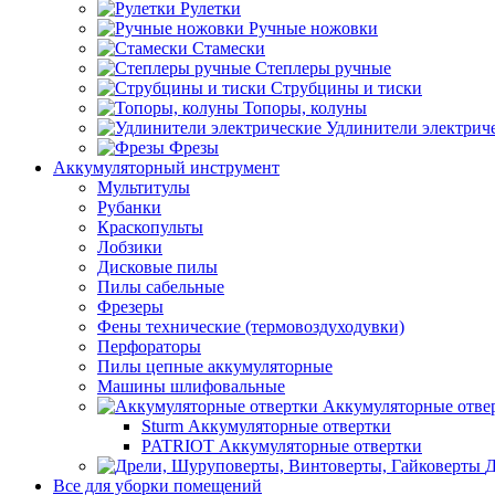
Рулетки
Ручные ножовки
Стамески
Степлеры ручные
Струбцины и тиски
Топоры, колуны
Удлинители электрич
Фрезы
Аккумуляторный инструмент
Мультитулы
Рубанки
Краскопульты
Лобзики
Дисковые пилы
Пилы сабельные
Фрезеры
Фены технические (термовоздуходувки)
Перфораторы
Пилы цепные аккумуляторные
Машины шлифовальные
Аккумуляторные отве
Sturm Аккумуляторные отвертки
PATRIOT Аккумуляторные отвертки
Д
Все для уборки помещений