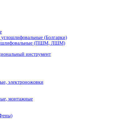
е
углошлифовальные (Болгарки)
шлифовальные (ПШМ, ЛШМ)
иональный инструмент
ые, электроножовки
вые, монтажные
(Фены)