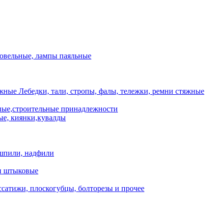
ровельные, лампы паяльные
Лебедки, тали, стропы, фалы, тележки, ремни стяжные
ые,строительные принадлежности
е, киянки,кувалды
шпили, надфили
и штыковые
сатижи, плоскогубцы, болторезы и прочее