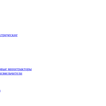
ктрические
овые минитракторы
 измельчители
а