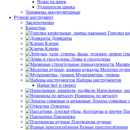
Ножи на шнек
Удлинители шнека
Триммеры аккумуляторные
Ручной инструмент
Заклепочники
Канистры
Горелки к
Домкраты
Клещи
Ключи
Ломы и гвоздодеры
Малярн
Молотки ручны
Мультиметры, уровни
Наборы инструментов
Набор бит и сверел
Напильники, ра
Ножницы по металлу
Лопаты совковые 
Отвертки
Пас
Паяльники
Плиткорезы ручные
Разные приспособления