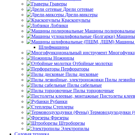
Граверы
Дрели сетевые
Дрели-миксеры
Краскопульты
Лобзики
Машины полировальны
Машины 
Машины 
Шлифмашины
Многофункц
Ножницы
Отбойные молотки
Перфораторы
Пилы дисковые
Пилы лезвийн
Пилы сабельные
Пилы торцовочные
Пистолеты клее
Рубанки
Степлеры
Термовоздуходувки 
Фрезеры
Штроборезы
Электропилы
Садовая техника