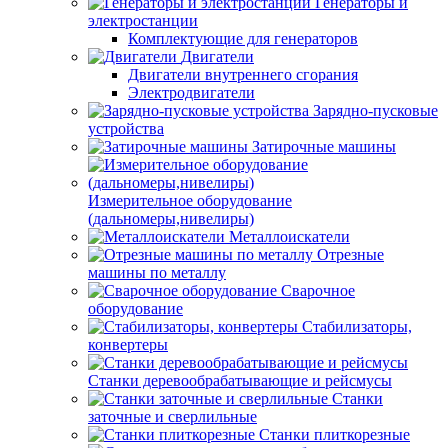
Генераторы и
электростанции
Комплектующие для генераторов
Двигатели
Двигатели внутреннего сгорания
Электродвигатели
Зарядно-пусковые
устройства
Затирочные машины
Измерительное оборудование
(дальномеры,нивелиры)
Металлоискатели
Отрезные
машины по металлу
Сварочное
оборудование
Стабилизаторы,
конвертеры
Станки деревообрабатывающие и рейсмусы
Станки
заточные и сверлильные
Станки плиткорезные