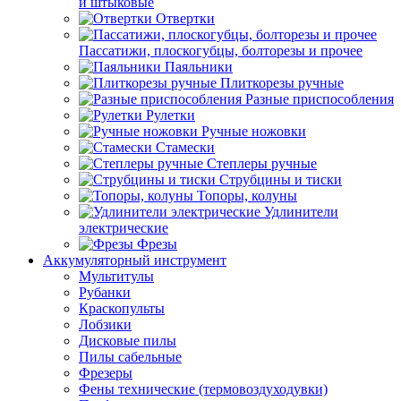
и штыковые
Отвертки
Пассатижи, плоскогубцы, болторезы и прочее
Паяльники
Плиткорезы ручные
Разные приспособления
Рулетки
Ручные ножовки
Стамески
Степлеры ручные
Струбцины и тиски
Топоры, колуны
Удлинители
электрические
Фрезы
Аккумуляторный инструмент
Мультитулы
Рубанки
Краскопульты
Лобзики
Дисковые пилы
Пилы сабельные
Фрезеры
Фены технические (термовоздуходувки)