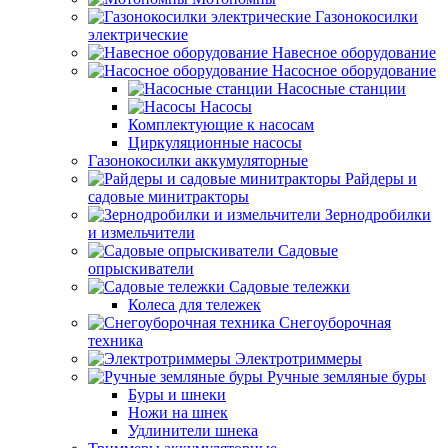
Газонокосилки
электрические
Навесное оборудование
Насосное оборудование
Насосные станции
Насосы
Комплектующие к насосам
Циркуляционные насосы
Газонокосилки аккумуляторные
Райдеры и
садовые минитракторы
Зернодробилки
и измельчители
Садовые
опрыскиватели
Садовые тележки
Колеса для тележек
Снегоуборочная
техника
Электротриммеры
Ручные земляные буры
Буры и шнеки
Ножи на шнек
Удлинители шнека