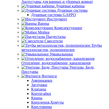
Аксессуары для ванных и уборных комнат
Душевые кабины
Душевые системы
Душевые системы GAPPO
Инструмент
Ванны
Комплектующие
Мойки
Пьедесталы
Смесители
Трубы
металлопластик, полипропилен
Умывальники
Отопление, водоснабжение, канализация
Унитазы, Биде,
Писсуары
Фитинги
Американки
Заглушки
Клапаны
Контргайки
Краны
Крепления,Хомуты
Крестовины