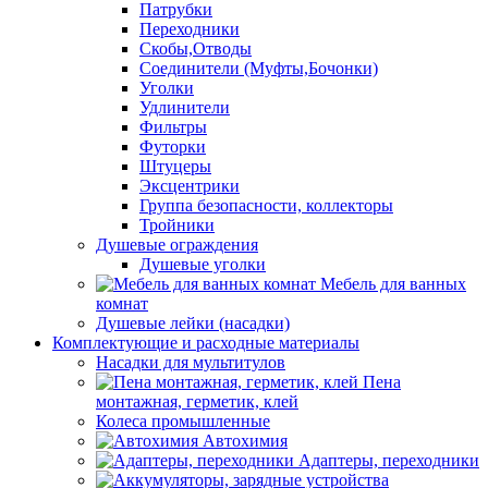
Патрубки
Переходники
Скобы,Отводы
Соединители (Муфты,Бочонки)
Уголки
Удлинители
Фильтры
Футорки
Штуцеры
Эксцентрики
Группа безопасности, коллекторы
Тройники
Душевые ограждения
Душевые уголки
Мебель для ванных
комнат
Душевые лейки (насадки)
Комплектующие и расходные материалы
Насадки для мультитулов
Пена
монтажная, герметик, клей
Колеса промышленные
Автохимия
Адаптеры, переходники