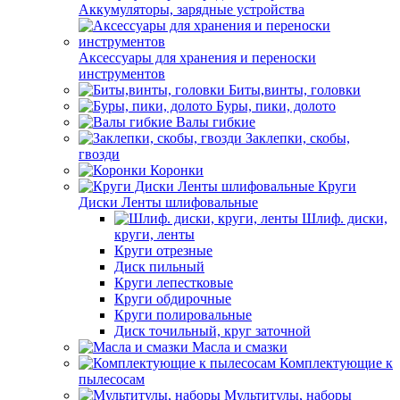
Аккумуляторы, зарядные устройства
Аксессуары для хранения и переноски
инструментов
Биты,винты, головки
Буры, пики, долото
Валы гибкие
Заклепки, скобы,
гвозди
Коронки
Круги
Диски Ленты шлифовальные
Шлиф. диски,
круги, ленты
Круги отрезные
Диск пильный
Круги лепестковые
Круги обдирочные
Круги полировальные
Диск точильный, круг заточной
Масла и смазки
Комплектующие к
пылесосам
Мультитулы, наборы