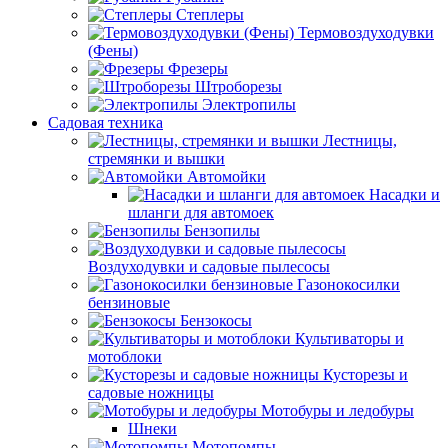
Степлеры
Термовоздуходувки
(Фены)
Фрезеры
Штроборезы
Электропилы
Садовая техника
Лестницы,
стремянки и вышки
Автомойки
Насадки и
шланги для автомоек
Бензопилы
Воздуходувки и садовые пылесосы
Газонокосилки
бензиновые
Бензокосы
Культиваторы и
мотоблоки
Кусторезы и
садовые ножницы
Мотобуры и ледобуры
Шнеки
Мотопомпы