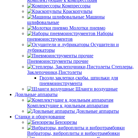
Комплектующие к компрессорам
Компрессоры
Краскопульты
Машины
шлифовальные
Молотки пневмо
Наборы
пневмоинструментов
Осушители и
лубрикаторы
Пневмоинструменты прочие
Степлеры,
Заклепочники,Пистолеты
Гвозди,заклепки,скобы. шпильки для
пневмоинструмента
Шланги воздушные
Доильные аппараты
Комплектущие к доильным аппаратам
Доильные аппараты
Станки и оборудование
Бензорезы
Вибраторы, виброплиты и вибротрамбовки