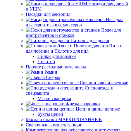
Насадки для дрелей
и УШМ
Насадки для бензопил
Насадки
для строительных миксеров
Ножи для
инструментов и станков
Патроны для дрели
Пилки
для лобзика и Полотно для пил
Пилки для лобзика
Полотно
Прочие расходные материалы
Ремни
Сверла
Свечи и ключи свечные
Спецодежда и
спецзащита
Маски сварщика
Фрезы, шарошки
Цепи и шины цепные
Бухты цепей
Масла и смазки МАРКИРОВАННЫЕ
Сварочные комплектующие
Комплектующие для окрасочного инструмента