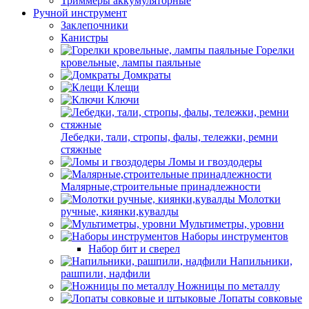
Триммеры аккумуляторные
Ручной инструмент
Заклепочники
Канистры
Горелки
кровельные, лампы паяльные
Домкраты
Клещи
Ключи
Лебедки, тали, стропы, фалы, тележки, ремни
стяжные
Ломы и гвоздодеры
Малярные,строительные принадлежности
Молотки
ручные, киянки,кувалды
Мультиметры, уровни
Наборы инструментов
Набор бит и сверел
Напильники,
рашпили, надфили
Ножницы по металлу
Лопаты совковые