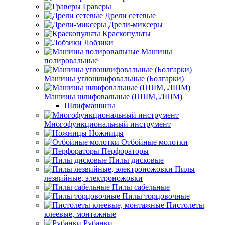
Граверы
Дрели сетевые
Дрели-миксеры
Краскопульты
Лобзики
Машины
полировальные
Машины углошлифовальные (Болгарки)
Машины шлифовальные (ПШМ, ЛШМ)
Шлифмашины
Многофункциональный инструмент
Ножницы
Отбойные молотки
Перфораторы
Пилы дисковые
Пилы
лезвийные, электроножовки
Пилы сабельные
Пилы торцовочные
Пистолеты
клеевые, монтажные
Рубанки