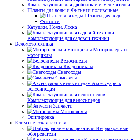
Комплектующие для дробилок и измельчителей
Шланги для воды и Фитинги поливочные
Шланги для воды
Фитинги
Катушки, Ножи, Леска
Комплектующие для садовой техники
Веломототехника
Мотороллеры и
мотоциклы
Велосипеды
Квадроциклы
Снегоходы
Самокаты
Аксессуары к
велосипедам
Комплектующие для велосипедов
Запчасти
Мотошлемы
Экипировка
Климатическая техника
Инфракрасные
обогреватели
Камины электрические