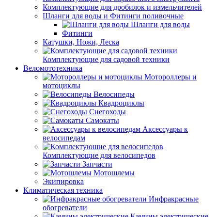
Комплектующие для дробилок и измельчителей
Шланги для воды и Фитинги поливочные
Шланги для воды
Фитинги
Катушки, Ножи, Леска
Комплектующие для садовой техники
Веломототехника
Мотороллеры и
мотоциклы
Велосипеды
Квадроциклы
Снегоходы
Самокаты
Аксессуары к
велосипедам
Комплектующие для велосипедов
Запчасти
Мотошлемы
Экипировка
Климатическая техника
Инфракрасные
обогреватели
Камины электрические