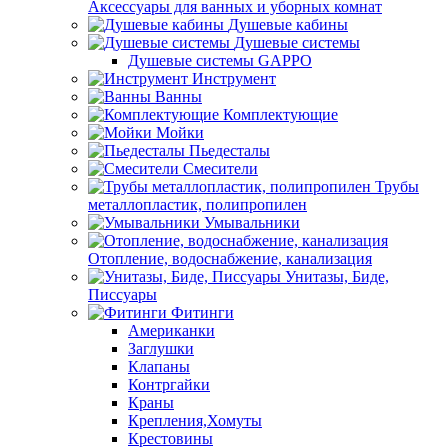
Аксессуары для ванных и уборных комнат
Душевые кабины
Душевые системы
Душевые системы GAPPO
Инструмент
Ванны
Комплектующие
Мойки
Пьедесталы
Смесители
Трубы
металлопластик, полипропилен
Умывальники
Отопление, водоснабжение, канализация
Унитазы, Биде,
Писсуары
Фитинги
Американки
Заглушки
Клапаны
Контргайки
Краны
Крепления,Хомуты
Крестовины