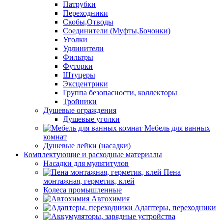
Патрубки
Переходники
Скобы,Отводы
Соединители (Муфты,Бочонки)
Уголки
Удлинители
Фильтры
Футорки
Штуцеры
Эксцентрики
Группа безопасности, коллекторы
Тройники
Душевые ограждения
Душевые уголки
Мебель для ванных
комнат
Душевые лейки (насадки)
Комплектующие и расходные материалы
Насадки для мультитулов
Пена
монтажная, герметик, клей
Колеса промышленные
Автохимия
Адаптеры, переходники