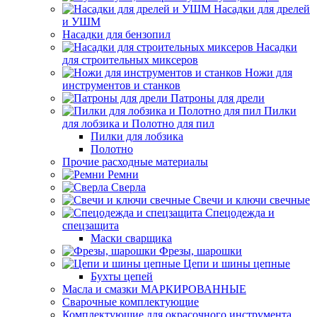
Насадки для дрелей
и УШМ
Насадки для бензопил
Насадки
для строительных миксеров
Ножи для
инструментов и станков
Патроны для дрели
Пилки
для лобзика и Полотно для пил
Пилки для лобзика
Полотно
Прочие расходные материалы
Ремни
Сверла
Свечи и ключи свечные
Спецодежда и
спецзащита
Маски сварщика
Фрезы, шарошки
Цепи и шины цепные
Бухты цепей
Масла и смазки МАРКИРОВАННЫЕ
Сварочные комплектующие
Комплектующие для окрасочного инструмента