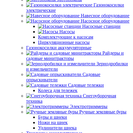
Газонокосилки
электрические
Навесное оборудование
Насосное оборудование
Насосные станции
Насосы
Комплектующие к насосам
Циркуляционные насосы
Газонокосилки аккумуляторные
Райдеры и
садовые минитракторы
Зернодробилки
и измельчители
Садовые
опрыскиватели
Садовые тележки
Колеса для тележек
Снегоуборочная
техника
Электротриммеры
Ручные земляные буры
Буры и шнеки
Ножи на шнек
Удлинители шнека