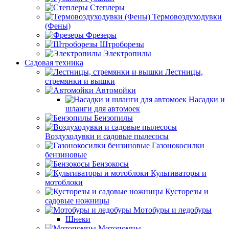
Степлеры
Термовоздуходувки
(Фены)
Фрезеры
Штроборезы
Электропилы
Садовая техника
Лестницы,
стремянки и вышки
Автомойки
Насадки и
шланги для автомоек
Бензопилы
Воздуходувки и садовые пылесосы
Газонокосилки
бензиновые
Бензокосы
Культиваторы и
мотоблоки
Кусторезы и
садовые ножницы
Мотобуры и ледобуры
Шнеки
Мотопомпы