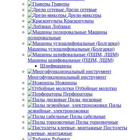
Граверы
Дрели сетевые
Дрели-миксеры
Краскопульты
Лобзики
Машины
полировальные
Машины углошлифовальные (Болгарки)
Машины шлифовальные (ПШМ, ЛШМ)
Шлифмашины
Многофункциональный инструмент
Ножницы
Отбойные молотки
Перфораторы
Пилы дисковые
Пилы
лезвийные, электроножовки
Пилы сабельные
Пилы торцовочные
Пистолеты
клеевые, монтажные
Рубанки