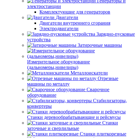
Генераторы и
электростанции
Комплектующие для генераторов
Двигатели
Двигатели внутреннего сгорания
Электродвигатели
Зарядно-пусковые
устройства
Затирочные машины
Измерительное оборудование
(дальномеры,нивелиры)
Металлоискатели
Отрезные
машины по металлу
Сварочное
оборудование
Стабилизаторы,
конвертеры
Станки деревообрабатывающие и рейсмусы
Станки
заточные и сверлильные
Станки плиткорезные