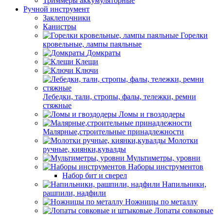
Триммеры аккумуляторные
Ручной инструмент
Заклепочники
Канистры
Горелки
кровельные, лампы паяльные
Домкраты
Клещи
Ключи
Лебедки, тали, стропы, фалы, тележки, ремни
стяжные
Ломы и гвоздодеры
Малярные,строительные принадлежности
Молотки
ручные, киянки,кувалды
Мультиметры, уровни
Наборы инструментов
Набор бит и сверел
Напильники,
рашпили, надфили
Ножницы по металлу
Лопаты совковые