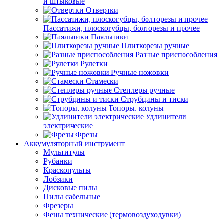
и штыковые
Отвертки
Пассатижи, плоскогубцы, болторезы и прочее
Паяльники
Плиткорезы ручные
Разные приспособления
Рулетки
Ручные ножовки
Стамески
Степлеры ручные
Струбцины и тиски
Топоры, колуны
Удлинители
электрические
Фрезы
Аккумуляторный инструмент
Мультитулы
Рубанки
Краскопульты
Лобзики
Дисковые пилы
Пилы сабельные
Фрезеры
Фены технические (термовоздуходувки)