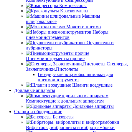
Комплектующие к компрессорам
Компрессоры
Краскопульты
Машины
шлифовальные
Молотки пневмо
Наборы
пневмоинструментов
Осушители и
лубрикаторы
Пневмоинструменты прочие
Степлеры,
Заклепочники,Пистолеты
Гвозди,заклепки,скобы. шпильки для
пневмоинструмента
Шланги воздушные
Доильные аппараты
Комплектущие к доильным аппаратам
Доильные аппараты
Станки и оборудование
Бензорезы
Вибраторы, виброплиты и вибротрамбовки