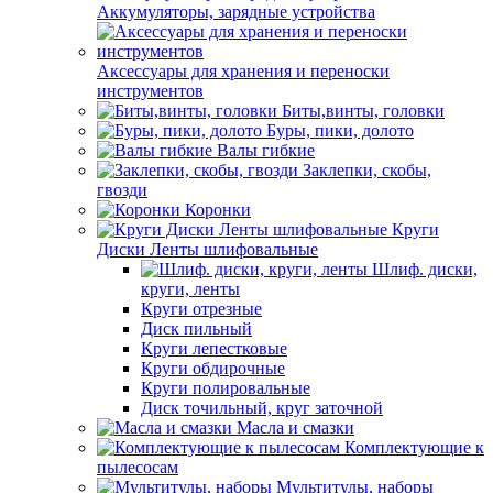
Аккумуляторы, зарядные устройства
Аксессуары для хранения и переноски
инструментов
Биты,винты, головки
Буры, пики, долото
Валы гибкие
Заклепки, скобы,
гвозди
Коронки
Круги
Диски Ленты шлифовальные
Шлиф. диски,
круги, ленты
Круги отрезные
Диск пильный
Круги лепестковые
Круги обдирочные
Круги полировальные
Диск точильный, круг заточной
Масла и смазки
Комплектующие к
пылесосам
Мультитулы, наборы