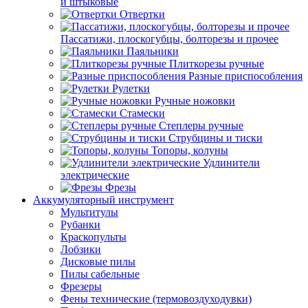
и штыковые
Отвертки
Пассатижи, плоскогубцы, болторезы и прочее
Паяльники
Плиткорезы ручные
Разные приспособления
Рулетки
Ручные ножовки
Стамески
Степлеры ручные
Струбцины и тиски
Топоры, колуны
Удлинители
электрические
Фрезы
Аккумуляторный инструмент
Мультитулы
Рубанки
Краскопульты
Лобзики
Дисковые пилы
Пилы сабельные
Фрезеры
Фены технические (термовоздуходувки)