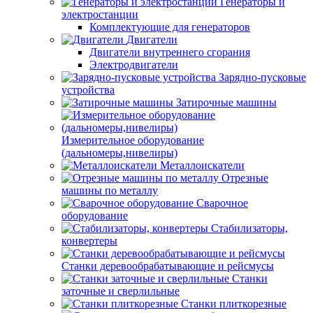
Генераторы и
электростанции
Комплектующие для генераторов
Двигатели
Двигатели внутреннего сгорания
Электродвигатели
Зарядно-пусковые
устройства
Затирочные машины
Измерительное оборудование
(дальномеры,нивелиры)
Металлоискатели
Отрезные
машины по металлу
Сварочное
оборудование
Стабилизаторы,
конвертеры
Станки деревообрабатывающие и рейсмусы
Станки
заточные и сверлильные
Станки плиткорезные