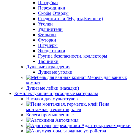
Патрубки
Переходники
Скобы,Отводы
Соединители (Муфты,Бочонки)
Уголки
Удлинители
Фильтры
Футорки
Штуцеры
Эксцентрики
Группа безопасности, коллекторы
Тройники
Душевые ограждения
Душевые уголки
Мебель для ванных
комнат
Душевые лейки (насадки)
Комплектующие и расходные материалы
Насадки для мультитулов
Пена
монтажная, герметик, клей
Колеса промышленные
Автохимия
Адаптеры, переходники