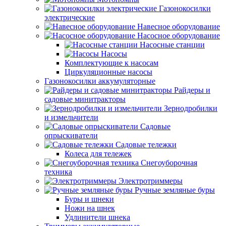
Газонокосилки
электрические
Навесное оборудование
Насосное оборудование
Насосные станции
Насосы
Комплектующие к насосам
Циркуляционные насосы
Газонокосилки аккумуляторные
Райдеры и
садовые минитракторы
Зернодробилки
и измельчители
Садовые
опрыскиватели
Садовые тележки
Колеса для тележек
Снегоуборочная
техника
Электротриммеры
Ручные земляные буры
Буры и шнеки
Ножи на шнек
Удлинители шнека