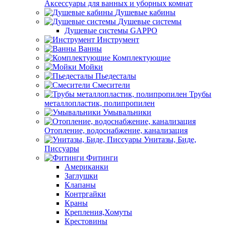
Аксессуары для ванных и уборных комнат
Душевые кабины
Душевые системы
Душевые системы GAPPO
Инструмент
Ванны
Комплектующие
Мойки
Пьедесталы
Смесители
Трубы
металлопластик, полипропилен
Умывальники
Отопление, водоснабжение, канализация
Унитазы, Биде,
Писсуары
Фитинги
Американки
Заглушки
Клапаны
Контргайки
Краны
Крепления,Хомуты
Крестовины