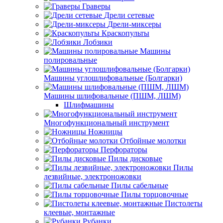
Граверы
Дрели сетевые
Дрели-миксеры
Краскопульты
Лобзики
Машины
полировальные
Машины углошлифовальные (Болгарки)
Машины шлифовальные (ПШМ, ЛШМ)
Шлифмашины
Многофункциональный инструмент
Ножницы
Отбойные молотки
Перфораторы
Пилы дисковые
Пилы
лезвийные, электроножовки
Пилы сабельные
Пилы торцовочные
Пистолеты
клеевые, монтажные
Рубанки