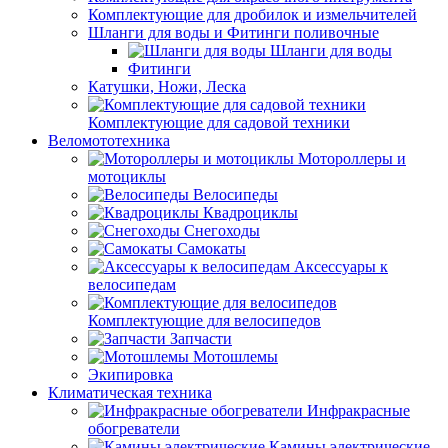
Комплектующие для дробилок и измельчителей
Шланги для воды и Фитинги поливочные
Шланги для воды
Фитинги
Катушки, Ножи, Леска
Комплектующие для садовой техники
Веломототехника
Мотороллеры и
мотоциклы
Велосипеды
Квадроциклы
Снегоходы
Самокаты
Аксессуары к
велосипедам
Комплектующие для велосипедов
Запчасти
Мотошлемы
Экипировка
Климатическая техника
Инфракрасные
обогреватели
Камины электрические