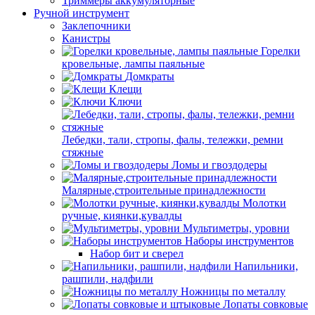
Триммеры аккумуляторные
Ручной инструмент
Заклепочники
Канистры
Горелки
кровельные, лампы паяльные
Домкраты
Клещи
Ключи
Лебедки, тали, стропы, фалы, тележки, ремни
стяжные
Ломы и гвоздодеры
Малярные,строительные принадлежности
Молотки
ручные, киянки,кувалды
Мультиметры, уровни
Наборы инструментов
Набор бит и сверел
Напильники,
рашпили, надфили
Ножницы по металлу
Лопаты совковые