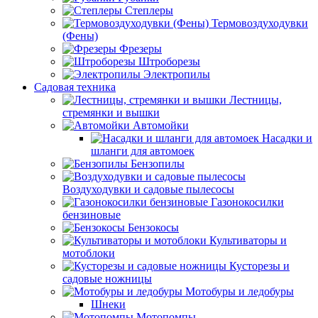
Степлеры
Термовоздуходувки
(Фены)
Фрезеры
Штроборезы
Электропилы
Садовая техника
Лестницы,
стремянки и вышки
Автомойки
Насадки и
шланги для автомоек
Бензопилы
Воздуходувки и садовые пылесосы
Газонокосилки
бензиновые
Бензокосы
Культиваторы и
мотоблоки
Кусторезы и
садовые ножницы
Мотобуры и ледобуры
Шнеки
Мотопомпы