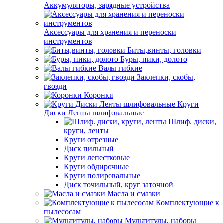
Аккумуляторы, зарядные устройства
Аксессуары для хранения и переноски
инструментов
Биты,винты, головки
Буры, пики, долото
Валы гибкие
Заклепки, скобы,
гвозди
Коронки
Круги
Диски Ленты шлифовальные
Шлиф. диски,
круги, ленты
Круги отрезные
Диск пильный
Круги лепестковые
Круги обдирочные
Круги полировальные
Диск точильный, круг заточной
Масла и смазки
Комплектующие к
пылесосам
Мультитулы, наборы