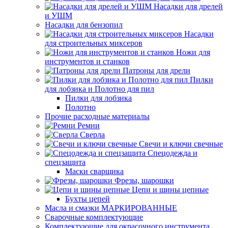
Насадки для дрелей
и УШМ
Насадки для бензопил
Насадки
для строительных миксеров
Ножи для
инструментов и станков
Патроны для дрели
Пилки
для лобзика и Полотно для пил
Пилки для лобзика
Полотно
Прочие расходные материалы
Ремни
Сверла
Свечи и ключи свечные
Спецодежда и
спецзащита
Маски сварщика
Фрезы, шарошки
Цепи и шины цепные
Бухты цепей
Масла и смазки МАРКИРОВАННЫЕ
Сварочные комплектующие
Комплектующие для окрасочного инструмента