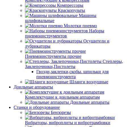
Комплектующие к компрессорам
Компрессоры
Краскопульты
Машины
шлифовальные
Молотки пневмо
Наборы
пневмоинструментов
Осушители и
лубрикаторы
Пневмоинструменты прочие
Степлеры,
Заклепочники,Пистолеты
Гвозди,заклепки,скобы. шпильки для
пневмоинструмента
Шланги воздушные
Доильные аппараты
Комплектущие к доильным аппаратам
Доильные аппараты
Станки и оборудование
Бензорезы
Вибраторы, виброплиты и вибротрамбовки