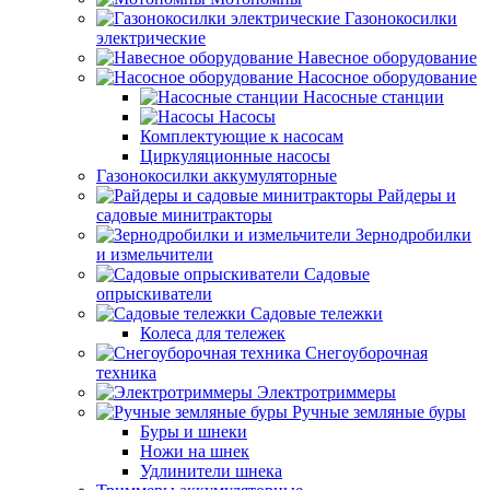
Газонокосилки
электрические
Навесное оборудование
Насосное оборудование
Насосные станции
Насосы
Комплектующие к насосам
Циркуляционные насосы
Газонокосилки аккумуляторные
Райдеры и
садовые минитракторы
Зернодробилки
и измельчители
Садовые
опрыскиватели
Садовые тележки
Колеса для тележек
Снегоуборочная
техника
Электротриммеры
Ручные земляные буры
Буры и шнеки
Ножи на шнек
Удлинители шнека