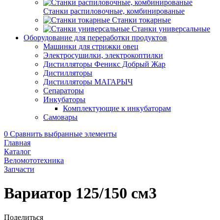
Станки распиловочные, комбинированые
Станки токарные
Станки универсальные
Оборудование для переработки продуктов
Машинки для стрижки овец
Электросушилки, электрокоптилки
Дистилляторы Феникс Добрый Жар
Дистилляторы
Дистилляторы МАГАРЫЧ
Сепараторы
Инкубаторы
Комплектующие к инкубаторам
Самовары
0
Сравнить выбранные элементы
Главная
Каталог
Веломототехника
Запчасти
Вариатор 125/150 cм3
Поделиться