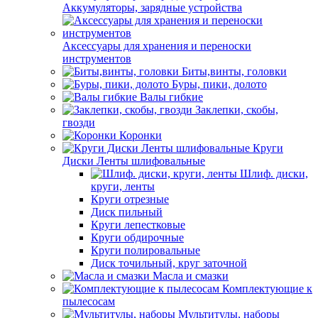
Аккумуляторы, зарядные устройства
Аксессуары для хранения и переноски
инструментов
Биты,винты, головки
Буры, пики, долото
Валы гибкие
Заклепки, скобы,
гвозди
Коронки
Круги
Диски Ленты шлифовальные
Шлиф. диски,
круги, ленты
Круги отрезные
Диск пильный
Круги лепестковые
Круги обдирочные
Круги полировальные
Диск точильный, круг заточной
Масла и смазки
Комплектующие к
пылесосам
Мультитулы, наборы