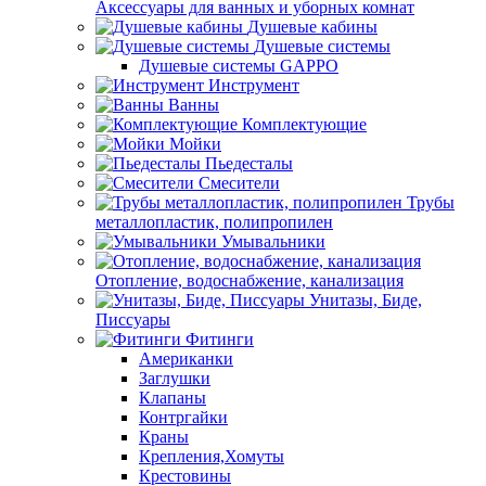
Аксессуары для ванных и уборных комнат
Душевые кабины
Душевые системы
Душевые системы GAPPO
Инструмент
Ванны
Комплектующие
Мойки
Пьедесталы
Смесители
Трубы
металлопластик, полипропилен
Умывальники
Отопление, водоснабжение, канализация
Унитазы, Биде,
Писсуары
Фитинги
Американки
Заглушки
Клапаны
Контргайки
Краны
Крепления,Хомуты
Крестовины