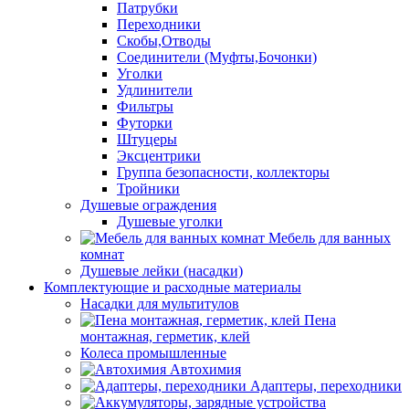
Патрубки
Переходники
Скобы,Отводы
Соединители (Муфты,Бочонки)
Уголки
Удлинители
Фильтры
Футорки
Штуцеры
Эксцентрики
Группа безопасности, коллекторы
Тройники
Душевые ограждения
Душевые уголки
Мебель для ванных
комнат
Душевые лейки (насадки)
Комплектующие и расходные материалы
Насадки для мультитулов
Пена
монтажная, герметик, клей
Колеса промышленные
Автохимия
Адаптеры, переходники