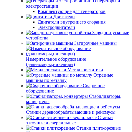
Генераторы и
электростанции
Комплектующие для генераторов
Двигатели
Двигатели внутреннего сгорания
Электродвигатели
Зарядно-пусковые
устройства
Затирочные машины
Измерительное оборудование
(дальномеры,нивелиры)
Металлоискатели
Отрезные
машины по металлу
Сварочное
оборудование
Стабилизаторы,
конвертеры
Станки деревообрабатывающие и рейсмусы
Станки
заточные и сверлильные
Станки плиткорезные