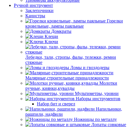
Триммеры аккумуляторные
Ручной инструмент
Заклепочники
Канистры
Горелки
кровельные, лампы паяльные
Домкраты
Клещи
Ключи
Лебедки, тали, стропы, фалы, тележки, ремни
стяжные
Ломы и гвоздодеры
Малярные,строительные принадлежности
Молотки
ручные, киянки,кувалды
Мультиметры, уровни
Наборы инструментов
Набор бит и сверел
Напильники,
рашпили, надфили
Ножницы по металлу
Лопаты совковые