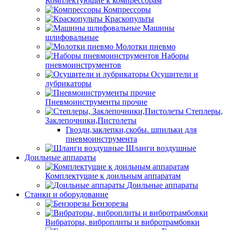
Комплектующие к компрессорам
Компрессоры
Краскопульты
Машины
шлифовальные
Молотки пневмо
Наборы
пневмоинструментов
Осушители и
лубрикаторы
Пневмоинструменты прочие
Степлеры,
Заклепочники,Пистолеты
Гвозди,заклепки,скобы. шпильки для
пневмоинструмента
Шланги воздушные
Доильные аппараты
Комплектущие к доильным аппаратам
Доильные аппараты
Станки и оборудование
Бензорезы
Вибраторы, виброплиты и вибротрамбовки