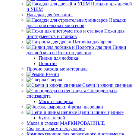
Насадки для дрелей
и УШМ
Насадки для бензопил
Насадки
для строительных миксеров
Ножи для
инструментов и станков
Патроны для дрели
Пилки
для лобзика и Полотно для пил
Пилки для лобзика
Полотно
Прочие расходные материалы
Ремни
Сверла
Свечи и ключи свечные
Спецодежда и
спецзащита
Маски сварщика
Фрезы, шарошки
Цепи и шины цепные
Бухты цепей
Масла и смазки МАРКИРОВАННЫЕ
Сварочные комплектующие
Комплектующие для окрасочного инструмента