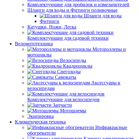
Комплектующие для дробилок и измельчителей
Шланги для воды и Фитинги поливочные
Шланги для воды
Фитинги
Катушки, Ножи, Леска
Комплектующие для садовой техники
Веломототехника
Мотороллеры и
мотоциклы
Велосипеды
Квадроциклы
Снегоходы
Самокаты
Аксессуары к
велосипедам
Комплектующие для велосипедов
Запчасти
Мотошлемы
Экипировка
Климатическая техника
Инфракрасные
обогреватели
Камины электрические