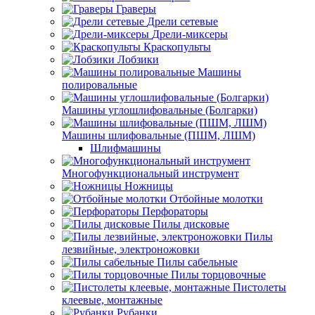
Граверы
Дрели сетевые
Дрели-миксеры
Краскопульты
Лобзики
Машины
полировальные
Машины углошлифовальные (Болгарки)
Машины шлифовальные (ПШМ, ЛШМ)
Шлифмашины
Многофункциональный инструмент
Ножницы
Отбойные молотки
Перфораторы
Пилы дисковые
Пилы
лезвийные, электроножовки
Пилы сабельные
Пилы торцовочные
Пистолеты
клеевые, монтажные
Рубанки