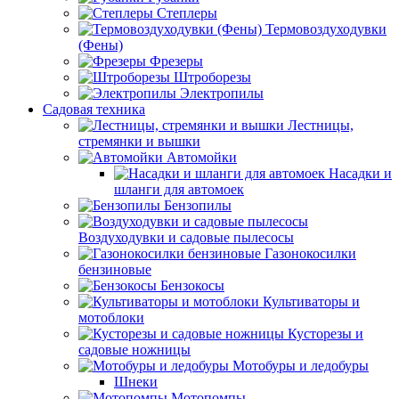
Степлеры
Термовоздуходувки
(Фены)
Фрезеры
Штроборезы
Электропилы
Садовая техника
Лестницы,
стремянки и вышки
Автомойки
Насадки и
шланги для автомоек
Бензопилы
Воздуходувки и садовые пылесосы
Газонокосилки
бензиновые
Бензокосы
Культиваторы и
мотоблоки
Кусторезы и
садовые ножницы
Мотобуры и ледобуры
Шнеки
Мотопомпы