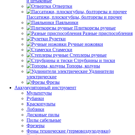
и штыковые
Отвертки
Пассатижи, плоскогубцы, болторезы и прочее
Паяльники
Плиткорезы ручные
Разные приспособления
Рулетки
Ручные ножовки
Стамески
Степлеры ручные
Струбцины и тиски
Топоры, колуны
Удлинители
электрические
Фрезы
Аккумуляторный инструмент
Мультитулы
Рубанки
Краскопульты
Лобзики
Дисковые пилы
Пилы сабельные
Фрезеры
Фены технические (термовоздуходувки)