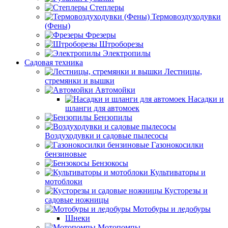
Степлеры
Термовоздуходувки
(Фены)
Фрезеры
Штроборезы
Электропилы
Садовая техника
Лестницы,
стремянки и вышки
Автомойки
Насадки и
шланги для автомоек
Бензопилы
Воздуходувки и садовые пылесосы
Газонокосилки
бензиновые
Бензокосы
Культиваторы и
мотоблоки
Кусторезы и
садовые ножницы
Мотобуры и ледобуры
Шнеки
Мотопомпы