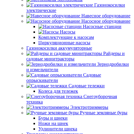
Газонокосилки
электрические
Навесное оборудование
Насосное оборудование
Насосные станции
Насосы
Комплектующие к насосам
Циркуляционные насосы
Газонокосилки аккумуляторные
Райдеры и
садовые минитракторы
Зернодробилки
и измельчители
Садовые
опрыскиватели
Садовые тележки
Колеса для тележек
Снегоуборочная
техника
Электротриммеры
Ручные земляные буры
Буры и шнеки
Ножи на шнек
Удлинители шнека