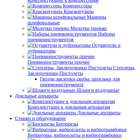
Комплектующие к компрессорам
Компрессоры
Краскопульты
Машины
шлифовальные
Молотки пневмо
Наборы
пневмоинструментов
Осушители и
лубрикаторы
Пневмоинструменты прочие
Степлеры,
Заклепочники,Пистолеты
Гвозди,заклепки,скобы. шпильки для
пневмоинструмента
Шланги воздушные
Доильные аппараты
Комплектущие к доильным аппаратам
Доильные аппараты
Станки и оборудование
Бензорезы
Вибраторы, виброплиты и вибротрамбовки