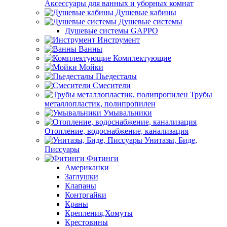
Аксессуары для ванных и уборных комнат
Душевые кабины
Душевые системы
Душевые системы GAPPO
Инструмент
Ванны
Комплектующие
Мойки
Пьедесталы
Смесители
Трубы
металлопластик, полипропилен
Умывальники
Отопление, водоснабжение, канализация
Унитазы, Биде,
Писсуары
Фитинги
Американки
Заглушки
Клапаны
Контргайки
Краны
Крепления,Хомуты
Крестовины