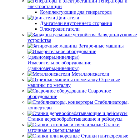
Генераторы и
электростанции
Комплектующие для генераторов
Двигатели
Двигатели внутреннего сгорания
Электродвигатели
Зарядно-пусковые
устройства
Затирочные машины
Измерительное оборудование
(дальномеры,нивелиры)
Металлоискатели
Отрезные
машины по металлу
Сварочное
оборудование
Стабилизаторы,
конвертеры
Станки деревообрабатывающие и рейсмусы
Станки
заточные и сверлильные
Станки плиткорезные