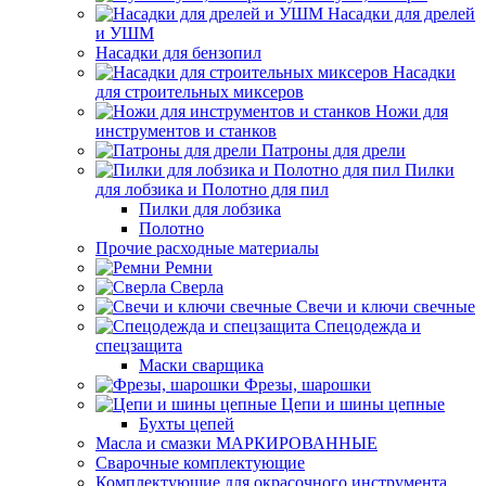
Насадки для дрелей
и УШМ
Насадки для бензопил
Насадки
для строительных миксеров
Ножи для
инструментов и станков
Патроны для дрели
Пилки
для лобзика и Полотно для пил
Пилки для лобзика
Полотно
Прочие расходные материалы
Ремни
Сверла
Свечи и ключи свечные
Спецодежда и
спецзащита
Маски сварщика
Фрезы, шарошки
Цепи и шины цепные
Бухты цепей
Масла и смазки МАРКИРОВАННЫЕ
Сварочные комплектующие
Комплектующие для окрасочного инструмента