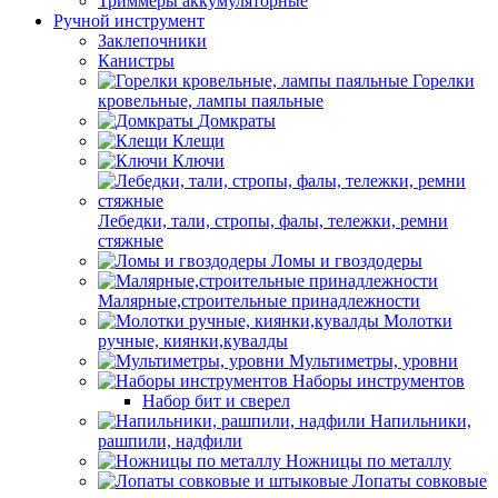
Триммеры аккумуляторные
Ручной инструмент
Заклепочники
Канистры
Горелки
кровельные, лампы паяльные
Домкраты
Клещи
Ключи
Лебедки, тали, стропы, фалы, тележки, ремни
стяжные
Ломы и гвоздодеры
Малярные,строительные принадлежности
Молотки
ручные, киянки,кувалды
Мультиметры, уровни
Наборы инструментов
Набор бит и сверел
Напильники,
рашпили, надфили
Ножницы по металлу
Лопаты совковые