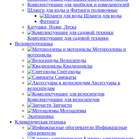
Комплектующие для дробилок и измельчителей
Шланги для воды и Фитинги поливочные
Шланги для воды
Фитинги
Катушки, Ножи, Леска
Комплектующие для садовой техники
Веломототехника
Мотороллеры и
мотоциклы
Велосипеды
Квадроциклы
Снегоходы
Самокаты
Аксессуары к
велосипедам
Комплектующие для велосипедов
Запчасти
Мотошлемы
Экипировка
Климатическая техника
Инфракрасные
обогреватели
Камины электрические