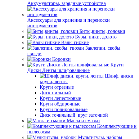
Аккумуляторы, зарядные устройства
Аксессуары для хранения и переноски
инструментов
Биты,винты, головки
Буры, пики, долото
Валы гибкие
Заклепки, скобы,
гвозди
Коронки
Круги
Диски Ленты шлифовальные
Шлиф. диски,
круги, ленты
Круги отрезные
Диск пильный
Круги лепестковые
Круги обдирочные
Круги полировальные
Диск точильный, круг заточной
Масла и смазки
Комплектующие к
пылесосам
Мультитулы, наборы