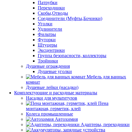
Патрубки
Переходники
Скобы,Отводы
Соединители (Муфты,Бочонки)
Уголки
Удлинители
Фильтры
Футорки
Штуцеры
Эксцентрики
Группа безопасности, коллекторы
Тройники
Душевые ограждения
Душевые уголки
Мебель для ванных
комнат
Душевые лейки (насадки)
Комплектующие и расходные материалы
Насадки для мультитулов
Пена
монтажная, герметик, клей
Колеса промышленные
Автохимия
Адаптеры, переходники