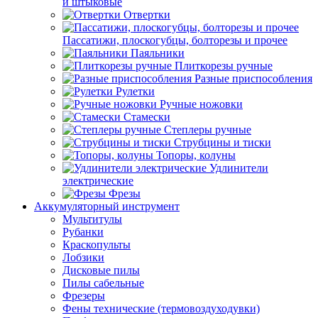
и штыковые
Отвертки
Пассатижи, плоскогубцы, болторезы и прочее
Паяльники
Плиткорезы ручные
Разные приспособления
Рулетки
Ручные ножовки
Стамески
Степлеры ручные
Струбцины и тиски
Топоры, колуны
Удлинители
электрические
Фрезы
Аккумуляторный инструмент
Мультитулы
Рубанки
Краскопульты
Лобзики
Дисковые пилы
Пилы сабельные
Фрезеры
Фены технические (термовоздуходувки)