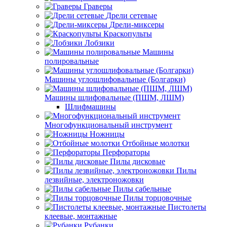
Граверы
Дрели сетевые
Дрели-миксеры
Краскопульты
Лобзики
Машины
полировальные
Машины углошлифовальные (Болгарки)
Машины шлифовальные (ПШМ, ЛШМ)
Шлифмашины
Многофункциональный инструмент
Ножницы
Отбойные молотки
Перфораторы
Пилы дисковые
Пилы
лезвийные, электроножовки
Пилы сабельные
Пилы торцовочные
Пистолеты
клеевые, монтажные
Рубанки