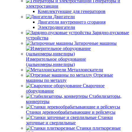
Генераторы и
электростанции
Комплектующие для генераторов
Двигатели
Двигатели внутреннего сгорания
Электродвигатели
Зарядно-пусковые
устройства
Затирочные машины
Измерительное оборудование
(дальномеры,нивелиры)
Металлоискатели
Отрезные
машины по металлу
Сварочное
оборудование
Стабилизаторы,
конвертеры
Станки деревообрабатывающие и рейсмусы
Станки
заточные и сверлильные
Станки плиткорезные