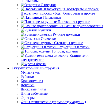
и штыковые
Отвертки
Пассатижи, плоскогубцы, болторезы и прочее
Паяльники
Плиткорезы ручные
Разные приспособления
Рулетки
Ручные ножовки
Стамески
Степлеры ручные
Струбцины и тиски
Топоры, колуны
Удлинители
электрические
Фрезы
Аккумуляторный инструмент
Мультитулы
Рубанки
Краскопульты
Лобзики
Дисковые пилы
Пилы сабельные
Фрезеры
Фены технические (термовоздуходувки)