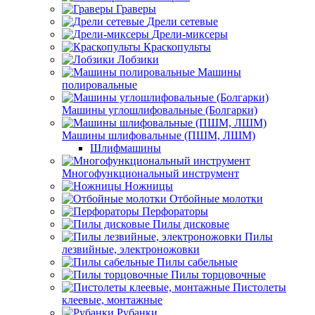
Граверы
Дрели сетевые
Дрели-миксеры
Краскопульты
Лобзики
Машины
полировальные
Машины углошлифовальные (Болгарки)
Машины шлифовальные (ПШМ, ЛШМ)
Шлифмашины
Многофункциональный инструмент
Ножницы
Отбойные молотки
Перфораторы
Пилы дисковые
Пилы
лезвийные, электроножовки
Пилы сабельные
Пилы торцовочные
Пистолеты
клеевые, монтажные
Рубанки