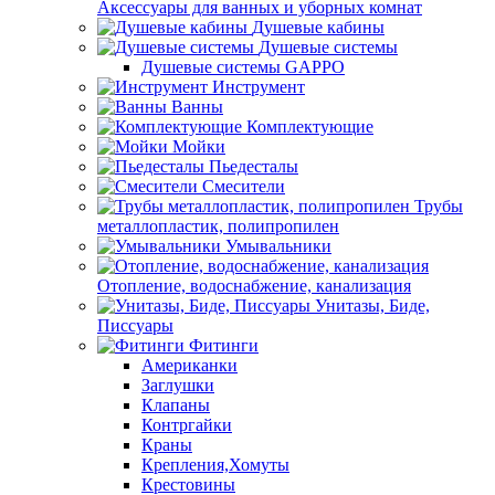
Аксессуары для ванных и уборных комнат
Душевые кабины
Душевые системы
Душевые системы GAPPO
Инструмент
Ванны
Комплектующие
Мойки
Пьедесталы
Смесители
Трубы
металлопластик, полипропилен
Умывальники
Отопление, водоснабжение, канализация
Унитазы, Биде,
Писсуары
Фитинги
Американки
Заглушки
Клапаны
Контргайки
Краны
Крепления,Хомуты
Крестовины