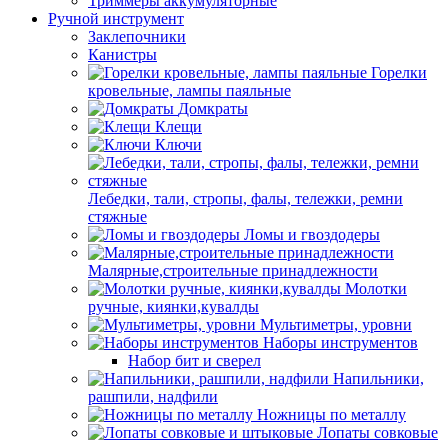
Триммеры аккумуляторные
Ручной инструмент
Заклепочники
Канистры
Горелки
кровельные, лампы паяльные
Домкраты
Клещи
Ключи
Лебедки, тали, стропы, фалы, тележки, ремни
стяжные
Ломы и гвоздодеры
Малярные,строительные принадлежности
Молотки
ручные, киянки,кувалды
Мультиметры, уровни
Наборы инструментов
Набор бит и сверел
Напильники,
рашпили, надфили
Ножницы по металлу
Лопаты совковые