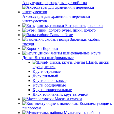
Аккумуляторы, зарядные устройства
Аксессуары для хранения и переноски
инструментов
Биты,винты, головки
Буры, пики, долото
Валы гибкие
Заклепки, скобы,
гвозди
Коронки
Круги
Диски Ленты шлифовальные
Шлиф. диски,
круги, ленты
Круги отрезные
Диск пильный
Круги лепестковые
Круги обдирочные
Круги полировальные
Диск точильный, круг заточной
Масла и смазки
Комплектующие к
пылесосам
Мультитулы, наборы