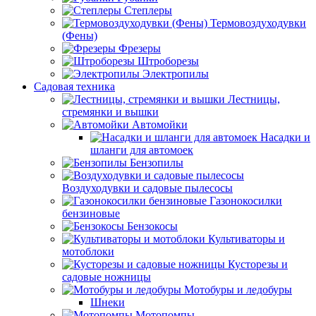
Степлеры
Термовоздуходувки
(Фены)
Фрезеры
Штроборезы
Электропилы
Садовая техника
Лестницы,
стремянки и вышки
Автомойки
Насадки и
шланги для автомоек
Бензопилы
Воздуходувки и садовые пылесосы
Газонокосилки
бензиновые
Бензокосы
Культиваторы и
мотоблоки
Кусторезы и
садовые ножницы
Мотобуры и ледобуры
Шнеки
Мотопомпы