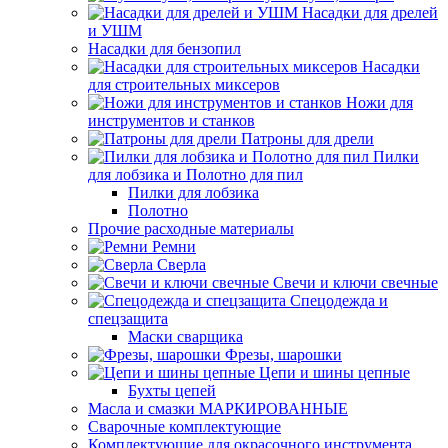
Насадки для дрелей
и УШМ
Насадки для бензопил
Насадки
для строительных миксеров
Ножи для
инструментов и станков
Патроны для дрели
Пилки
для лобзика и Полотно для пил
Пилки для лобзика
Полотно
Прочие расходные материалы
Ремни
Сверла
Свечи и ключи свечные
Спецодежда и
спецзащита
Маски сварщика
Фрезы, шарошки
Цепи и шины цепные
Бухты цепей
Масла и смазки МАРКИРОВАННЫЕ
Сварочные комплектующие
Комплектующие для окрасочного инструмента