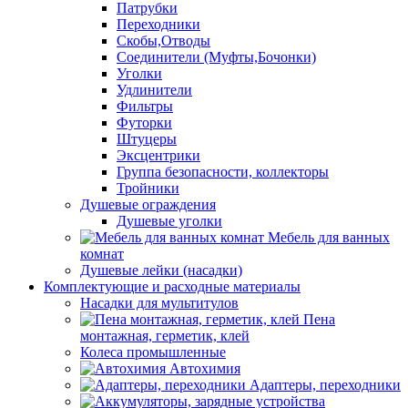
Патрубки
Переходники
Скобы,Отводы
Соединители (Муфты,Бочонки)
Уголки
Удлинители
Фильтры
Футорки
Штуцеры
Эксцентрики
Группа безопасности, коллекторы
Тройники
Душевые ограждения
Душевые уголки
Мебель для ванных
комнат
Душевые лейки (насадки)
Комплектующие и расходные материалы
Насадки для мультитулов
Пена
монтажная, герметик, клей
Колеса промышленные
Автохимия
Адаптеры, переходники