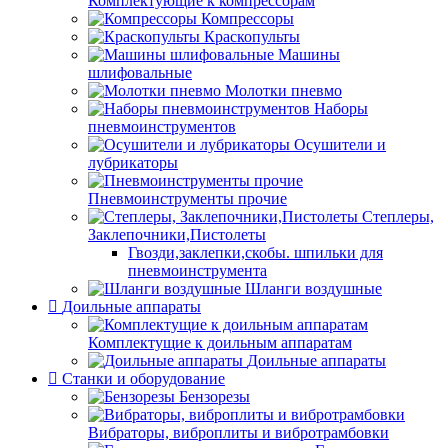
Комплектующие к компрессорам
Компрессоры
Краскопульты
Машины
шлифовальные
Молотки пневмо
Наборы
пневмоинструментов
Осушители и
лубрикаторы
Пневмоинструменты прочие
Степлеры,
Заклепочники,Пистолеты
Гвозди,заклепки,скобы. шпильки для
пневмоинструмента
Шланги воздушные
Доильные аппараты
Комплектущие к доильным аппаратам
Доильные аппараты
Станки и оборудование
Бензорезы
Вибраторы, виброплиты и вибротрамбовки