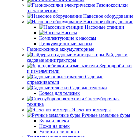
Газонокосилки
электрические
Навесное оборудование
Насосное оборудование
Насосные станции
Насосы
Комплектующие к насосам
Циркуляционные насосы
Газонокосилки аккумуляторные
Райдеры и
садовые минитракторы
Зернодробилки
и измельчители
Садовые
опрыскиватели
Садовые тележки
Колеса для тележек
Снегоуборочная
техника
Электротриммеры
Ручные земляные буры
Буры и шнеки
Ножи на шнек
Удлинители шнека