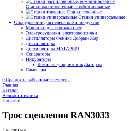
Станки распиловочные, комбинированые
Станки токарные
Станки универсальные
Оборудование для переработки продуктов
Машинки для стрижки овец
Электросушилки, электрокоптилки
Дистилляторы Феникс Добрый Жар
Дистилляторы
Дистилляторы МАГАРЫЧ
Сепараторы
Инкубаторы
Комплектующие к инкубаторам
Самовары
0
Сравнить выбранные элементы
Главная
Каталог
Веломототехника
Запчасти
Трос сцепления RAN3033
Поделиться