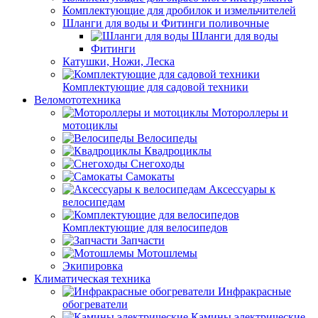
Комплектующие для дробилок и измельчителей
Шланги для воды и Фитинги поливочные
Шланги для воды
Фитинги
Катушки, Ножи, Леска
Комплектующие для садовой техники
Веломототехника
Мотороллеры и
мотоциклы
Велосипеды
Квадроциклы
Снегоходы
Самокаты
Аксессуары к
велосипедам
Комплектующие для велосипедов
Запчасти
Мотошлемы
Экипировка
Климатическая техника
Инфракрасные
обогреватели
Камины электрические