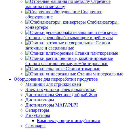
Отрезные
машины по металлу
Сварочное
оборудование
Стабилизаторы,
конвертеры
Станки деревообрабатывающие и рейсмусы
Станки
заточные и сверлильные
Станки плиткорезные
Станки распиловочные, комбинированые
Станки токарные
Станки универсальные
Оборудование для переработки продуктов
Машинки для стрижки овец
Электросушилки, электрокоптилки
Дистилляторы Феникс Добрый Жар
Дистилляторы
Дистилляторы МАГАРЫЧ
Сепараторы
Инкубаторы
Комплектующие к инкубаторам
Самовары