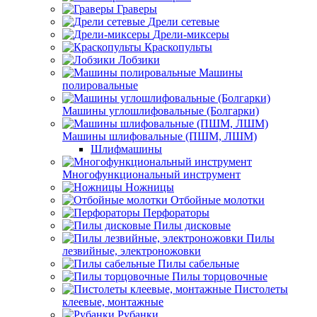
Граверы
Дрели сетевые
Дрели-миксеры
Краскопульты
Лобзики
Машины
полировальные
Машины углошлифовальные (Болгарки)
Машины шлифовальные (ПШМ, ЛШМ)
Шлифмашины
Многофункциональный инструмент
Ножницы
Отбойные молотки
Перфораторы
Пилы дисковые
Пилы
лезвийные, электроножовки
Пилы сабельные
Пилы торцовочные
Пистолеты
клеевые, монтажные
Рубанки