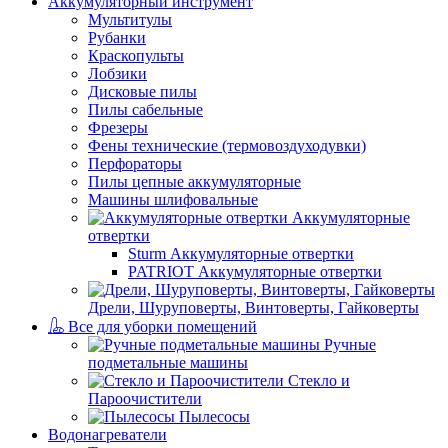
Аккумуляторный инструмент
Мультитулы
Рубанки
Краскопульты
Лобзики
Дисковые пилы
Пилы сабельные
Фрезеры
Фены технические (термовоздуходувки)
Перфораторы
Пилы цепные аккумуляторные
Машины шлифовальные
Аккумуляторные
отвертки
Sturm Аккумуляторные отвертки
PATRIOT Аккумуляторные отвертки
Дрели, Шуруповерты, Винтоверты, Гайковерты
Все для уборки помещений
Ручные
подметальные машины
Стекло и
Пароочистители
Пылесосы
Водонагреватели