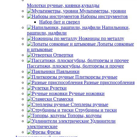
Молотки ручные, киянки,кувалды
Мультиметры, уровни
Наборы инструментов
Набор бит и сверел
Напильники,
рашпили, надфили
Ножницы по металлу
Лопаты совковые
и штыковые
Отвертки
Пассатижи, плоскогубцы, болторезы и прочее
Паяльники
Плиткорезы ручные
Разные приспособления
Рулетки
Ручные ножовки
Стамески
Степлеры ручные
Струбцины и тиски
Топоры, колуны
Удлинители
электрические
Фрезы