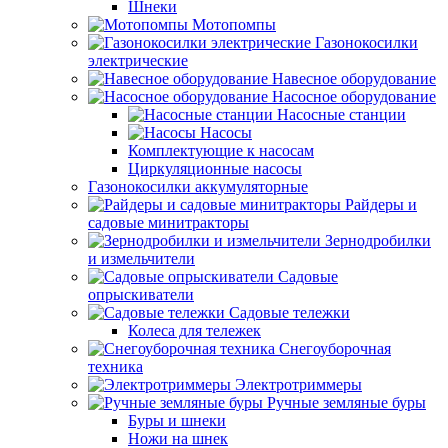
Шнеки
Мотопомпы
Газонокосилки
электрические
Навесное оборудование
Насосное оборудование
Насосные станции
Насосы
Комплектующие к насосам
Циркуляционные насосы
Газонокосилки аккумуляторные
Райдеры и
садовые минитракторы
Зернодробилки
и измельчители
Садовые
опрыскиватели
Садовые тележки
Колеса для тележек
Снегоуборочная
техника
Электротриммеры
Ручные земляные буры
Буры и шнеки
Ножи на шнек