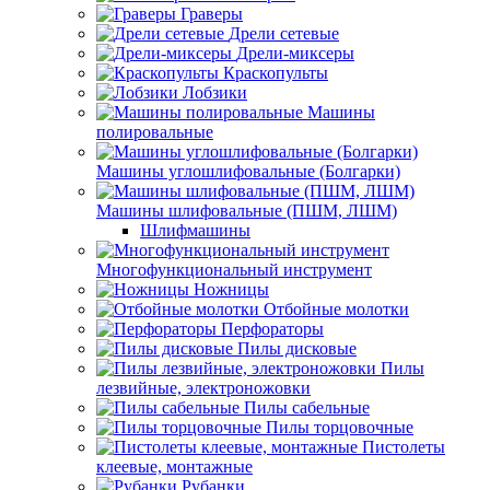
Граверы
Дрели сетевые
Дрели-миксеры
Краскопульты
Лобзики
Машины
полировальные
Машины углошлифовальные (Болгарки)
Машины шлифовальные (ПШМ, ЛШМ)
Шлифмашины
Многофункциональный инструмент
Ножницы
Отбойные молотки
Перфораторы
Пилы дисковые
Пилы
лезвийные, электроножовки
Пилы сабельные
Пилы торцовочные
Пистолеты
клеевые, монтажные
Рубанки