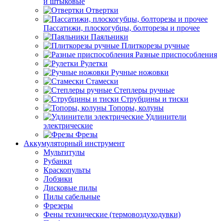
и штыковые
Отвертки
Пассатижи, плоскогубцы, болторезы и прочее
Паяльники
Плиткорезы ручные
Разные приспособления
Рулетки
Ручные ножовки
Стамески
Степлеры ручные
Струбцины и тиски
Топоры, колуны
Удлинители
электрические
Фрезы
Аккумуляторный инструмент
Мультитулы
Рубанки
Краскопульты
Лобзики
Дисковые пилы
Пилы сабельные
Фрезеры
Фены технические (термовоздуходувки)