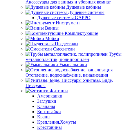
Аксессуары для ванных и уборных комнат
Душевые кабины
Душевые системы
Душевые системы GAPPO
Инструмент
Ванны
Комплектующие
Мойки
Пьедесталы
Смесители
Трубы
металлопластик, полипропилен
Умывальники
Отопление, водоснабжение, канализация
Унитазы, Биде,
Писсуары
Фитинги
Американки
Заглушки
Клапаны
Контргайки
Краны
Крепления,Хомуты
Крестовины