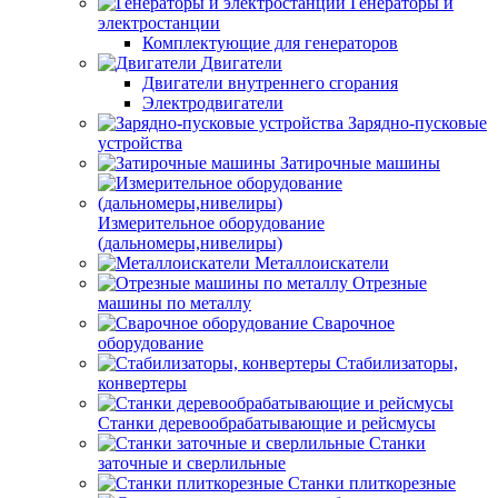
Генераторы и
электростанции
Комплектующие для генераторов
Двигатели
Двигатели внутреннего сгорания
Электродвигатели
Зарядно-пусковые
устройства
Затирочные машины
Измерительное оборудование
(дальномеры,нивелиры)
Металлоискатели
Отрезные
машины по металлу
Сварочное
оборудование
Стабилизаторы,
конвертеры
Станки деревообрабатывающие и рейсмусы
Станки
заточные и сверлильные
Станки плиткорезные