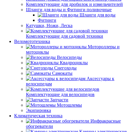
Комплектующие для дробилок и измельчителей
Шланги для воды и Фитинги поливочные
Шланги для воды
Фитинги
Катушки, Ножи, Леска
Комплектующие для садовой техники
Веломототехника
Мотороллеры и
мотоциклы
Велосипеды
Квадроциклы
Снегоходы
Самокаты
Аксессуары к
велосипедам
Комплектующие для велосипедов
Запчасти
Мотошлемы
Экипировка
Климатическая техника
Инфракрасные
обогреватели
Камины электрические