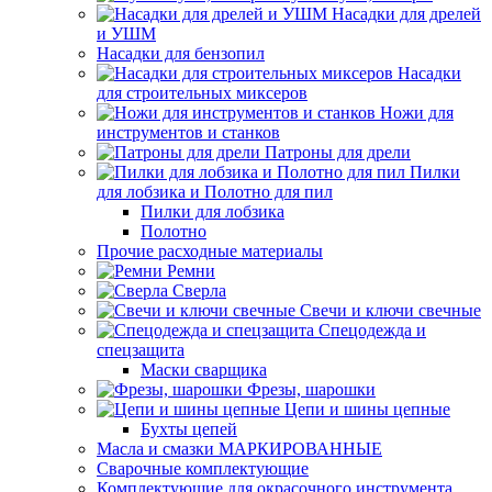
Насадки для дрелей
и УШМ
Насадки для бензопил
Насадки
для строительных миксеров
Ножи для
инструментов и станков
Патроны для дрели
Пилки
для лобзика и Полотно для пил
Пилки для лобзика
Полотно
Прочие расходные материалы
Ремни
Сверла
Свечи и ключи свечные
Спецодежда и
спецзащита
Маски сварщика
Фрезы, шарошки
Цепи и шины цепные
Бухты цепей
Масла и смазки МАРКИРОВАННЫЕ
Сварочные комплектующие
Комплектующие для окрасочного инструмента