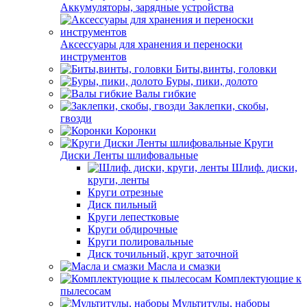
Аккумуляторы, зарядные устройства
Аксессуары для хранения и переноски
инструментов
Биты,винты, головки
Буры, пики, долото
Валы гибкие
Заклепки, скобы,
гвозди
Коронки
Круги
Диски Ленты шлифовальные
Шлиф. диски,
круги, ленты
Круги отрезные
Диск пильный
Круги лепестковые
Круги обдирочные
Круги полировальные
Диск точильный, круг заточной
Масла и смазки
Комплектующие к
пылесосам
Мультитулы, наборы