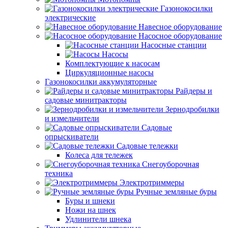
Газонокосилки
электрические
Навесное оборудование
Насосное оборудование
Насосные станции
Насосы
Комплектующие к насосам
Циркуляционные насосы
Газонокосилки аккумуляторные
Райдеры и
садовые минитракторы
Зернодробилки
и измельчители
Садовые
опрыскиватели
Садовые тележки
Колеса для тележек
Снегоуборочная
техника
Электротриммеры
Ручные земляные буры
Буры и шнеки
Ножи на шнек
Удлинители шнека