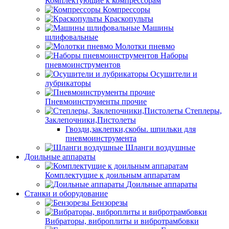
Комплектующие к компрессорам
Компрессоры
Краскопульты
Машины
шлифовальные
Молотки пневмо
Наборы
пневмоинструментов
Осушители и
лубрикаторы
Пневмоинструменты прочие
Степлеры,
Заклепочники,Пистолеты
Гвозди,заклепки,скобы. шпильки для
пневмоинструмента
Шланги воздушные
Доильные аппараты
Комплектущие к доильным аппаратам
Доильные аппараты
Станки и оборудование
Бензорезы
Вибраторы, виброплиты и вибротрамбовки