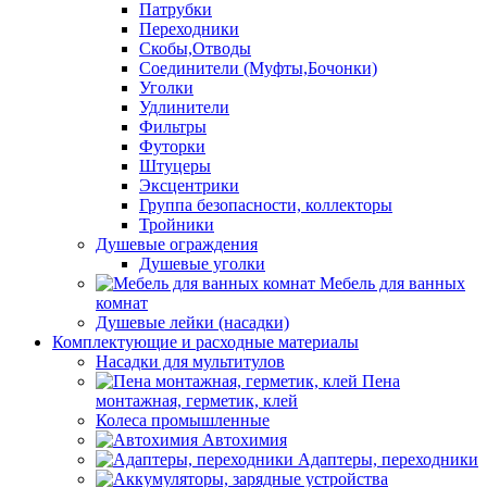
Патрубки
Переходники
Скобы,Отводы
Соединители (Муфты,Бочонки)
Уголки
Удлинители
Фильтры
Футорки
Штуцеры
Эксцентрики
Группа безопасности, коллекторы
Тройники
Душевые ограждения
Душевые уголки
Мебель для ванных
комнат
Душевые лейки (насадки)
Комплектующие и расходные материалы
Насадки для мультитулов
Пена
монтажная, герметик, клей
Колеса промышленные
Автохимия
Адаптеры, переходники