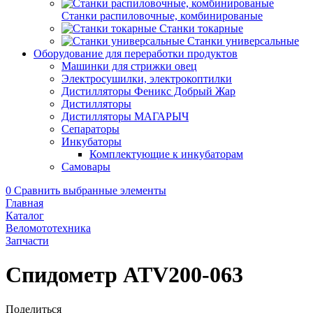
Станки распиловочные, комбинированые
Станки токарные
Станки универсальные
Оборудование для переработки продуктов
Машинки для стрижки овец
Электросушилки, электрокоптилки
Дистилляторы Феникс Добрый Жар
Дистилляторы
Дистилляторы МАГАРЫЧ
Сепараторы
Инкубаторы
Комплектующие к инкубаторам
Самовары
0
Сравнить выбранные элементы
Главная
Каталог
Веломототехника
Запчасти
Спидометр ATV200-063
Поделиться