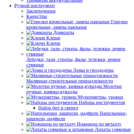
Триммеры аккумуляторные
Ручной инструмент
Заклепочники
Канистры
Горелки
кровельные, лампы паяльные
Домкраты
Клещи
Ключи
Лебедки, тали, стропы, фалы, тележки, ремни
стяжные
Ломы и гвоздодеры
Малярные,строительные принадлежности
Молотки
ручные, киянки,кувалды
Мультиметры, уровни
Наборы инструментов
Набор бит и сверел
Напильники,
рашпили, надфили
Ножницы по металлу
Лопаты совковые