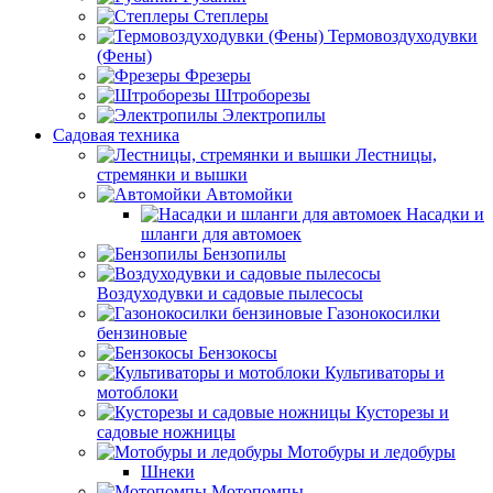
Степлеры
Термовоздуходувки
(Фены)
Фрезеры
Штроборезы
Электропилы
Садовая техника
Лестницы,
стремянки и вышки
Автомойки
Насадки и
шланги для автомоек
Бензопилы
Воздуходувки и садовые пылесосы
Газонокосилки
бензиновые
Бензокосы
Культиваторы и
мотоблоки
Кусторезы и
садовые ножницы
Мотобуры и ледобуры
Шнеки
Мотопомпы