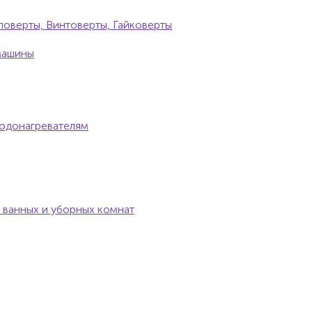
оверты, Винтоверты, Гайковерты
машины
одонагревателям
 ванных и уборных комнат