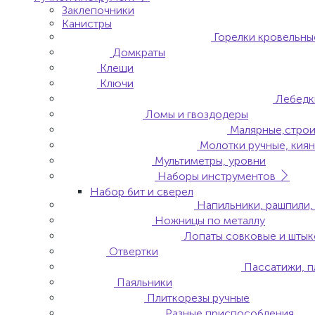
Заклепочники
Канистры
Горелки кровельны
Домкраты
Клещи
Ключи
Лебедки
Ломы и гвоздодеры
Малярные,строи
Молотки ручные, киян
Мультиметры, уровни
Наборы инструментов
Набор бит и сверел
Напильники, рашпили,
Ножницы по металлу
Лопаты совковые и шты
Отвертки
Пассатижи, п
Паяльники
Плиткорезы ручные
Разные приспособления