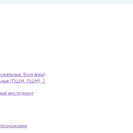
овальные (Болгарки)
ьные (ПШМ, ЛШМ)
ый инструмент
ктроножовки