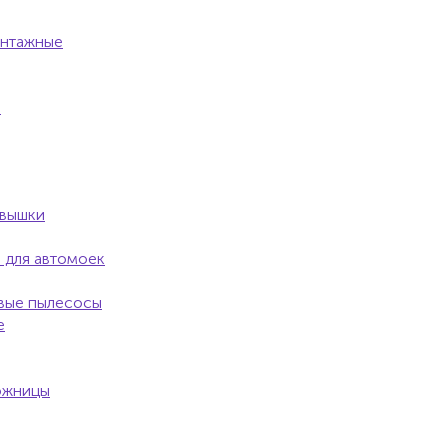
онтажные
)
 вышки
 для автомоек
овые пылесосы
е
ожницы