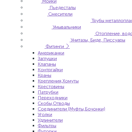
Мойки
Пьедесталы
Смесители
Трубы металлопла
Умывальники
Отопление, вод
Унитазы, Биде, Писсуары
Фитинги
Американки
Заглушки
Клапаны
Контргайки
Краны
Крепления,Хомуты
Крестовины
Патрубки
Переходники
Скобы,Отводы
Соединители (Муфты,Бочонки)
Уголки
Удлинители
Фильтры
Футорки