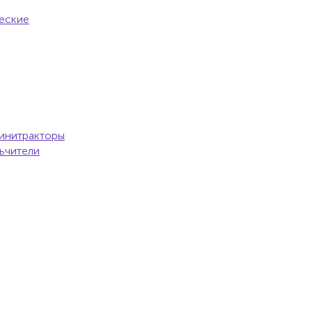
еские
инитракторы
ьчители