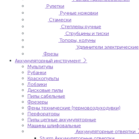
Рулетки
Ручные ножовки
Стамески
Степлеры ручные
Струбцины и тиски
Топоры, колуны
Удлинители электрические
Фрезы
Аккумуляторный инструмент
Мультитулы
Рубанки
Краскопульты
Лобзики
Дисковые пилы
Пилы сабельные
Фрезеры
Фены технические (термовоздуходувки)
Перфораторы
Пилы цепные аккумуляторные
Машины шлифовальные
Аккумуляторные отвертки
Sturm Аккумуляторные отвертки