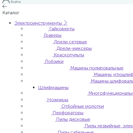
Войти
Каталог
Электроинструменты
Гайковерты
Граверы
Дрели сетевые
Дрели-миксеры
Краскопульты
Лобзики
Машины полировальные
Машины углошлиф
Машины шлифовал
Шлифмашины
Многофункциональн
Ножницы
Отбойные молотки
Перфораторы
Пилы дисковые
Пилы лезвийные, эле
Пилы сабельные