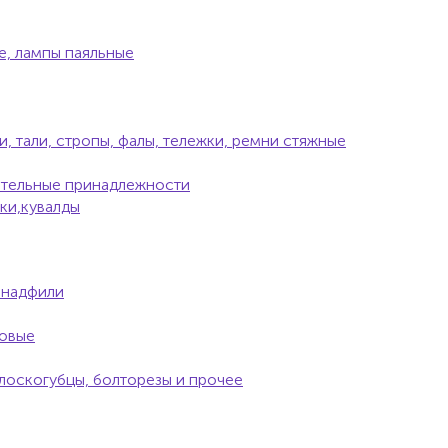
е, лампы паяльные
, тали, стропы, фалы, тележки, ремни стяжные
тельные принадлежности
ки,кувалды
 надфили
ковые
лоскогубцы, болторезы и прочее