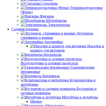
Степлеры
Термовоздуходувки
(Фены)
Фрезеры
Штроборезы
Электропилы
Садовая техника
Лестницы,
стремянки и вышки
Автомойки
Насадки и
шланги для автомоек
Бензопилы
Воздуходувки и садовые пылесосы
Газонокосилки
бензиновые
Бензокосы
Культиваторы и
мотоблоки
Кусторезы и
садовые ножницы
Мотобуры и ледобуры
Шнеки
Мотопомпы