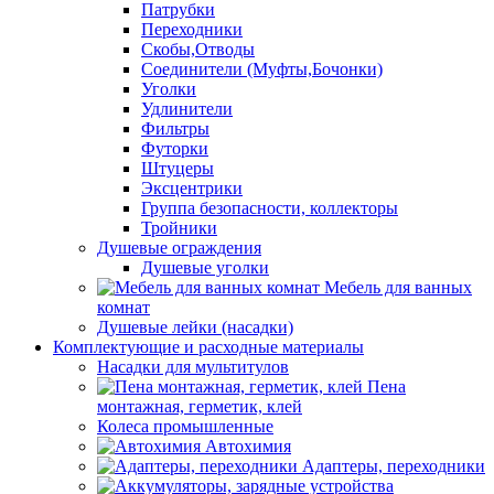
Патрубки
Переходники
Скобы,Отводы
Соединители (Муфты,Бочонки)
Уголки
Удлинители
Фильтры
Футорки
Штуцеры
Эксцентрики
Группа безопасности, коллекторы
Тройники
Душевые ограждения
Душевые уголки
Мебель для ванных
комнат
Душевые лейки (насадки)
Комплектующие и расходные материалы
Насадки для мультитулов
Пена
монтажная, герметик, клей
Колеса промышленные
Автохимия
Адаптеры, переходники