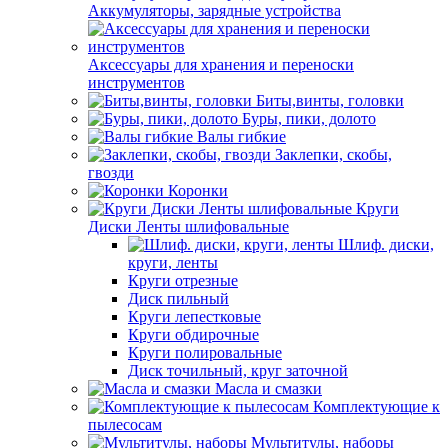
Аккумуляторы, зарядные устройства
Аксессуары для хранения и переноски
инструментов
Биты,винты, головки
Буры, пики, долото
Валы гибкие
Заклепки, скобы,
гвозди
Коронки
Круги
Диски Ленты шлифовальные
Шлиф. диски,
круги, ленты
Круги отрезные
Диск пильный
Круги лепестковые
Круги обдирочные
Круги полировальные
Диск точильный, круг заточной
Масла и смазки
Комплектующие к
пылесосам
Мультитулы, наборы