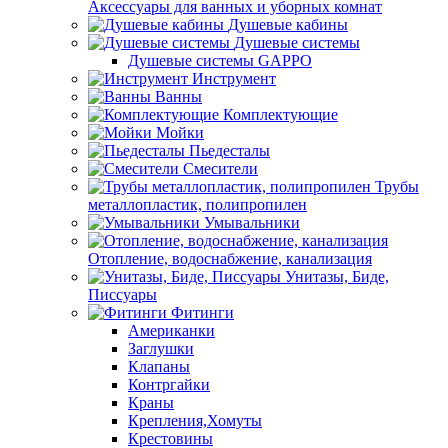
Аксессуары для ванных и уборных комнат
Душевые кабины
Душевые системы
Душевые системы GAPPO
Инструмент
Ванны
Комплектующие
Мойки
Пьедесталы
Смесители
Трубы
металлопластик, полипропилен
Умывальники
Отопление, водоснабжение, канализация
Унитазы, Биде,
Писсуары
Фитинги
Американки
Заглушки
Клапаны
Контргайки
Краны
Крепления,Хомуты
Крестовины