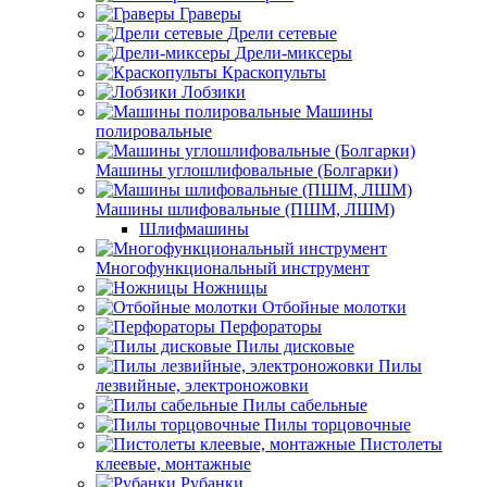
Граверы
Дрели сетевые
Дрели-миксеры
Краскопульты
Лобзики
Машины
полировальные
Машины углошлифовальные (Болгарки)
Машины шлифовальные (ПШМ, ЛШМ)
Шлифмашины
Многофункциональный инструмент
Ножницы
Отбойные молотки
Перфораторы
Пилы дисковые
Пилы
лезвийные, электроножовки
Пилы сабельные
Пилы торцовочные
Пистолеты
клеевые, монтажные
Рубанки