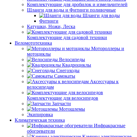
Комплектующие для дробилок и измельчителей
Шланги для воды и Фитинги поливочные
Шланги для воды
Фитинги
Катушки, Ножи, Леска
Комплектующие для садовой техники
Веломототехника
Мотороллеры и
мотоциклы
Велосипеды
Квадроциклы
Снегоходы
Самокаты
Аксессуары к
велосипедам
Комплектующие для велосипедов
Запчасти
Мотошлемы
Экипировка
Климатическая техника
Инфракрасные
обогреватели
Камины электрические