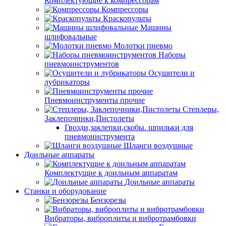
Комплектующие к компрессорам
Компрессоры
Краскопульты
Машины
шлифовальные
Молотки пневмо
Наборы
пневмоинструментов
Осушители и
лубрикаторы
Пневмоинструменты прочие
Степлеры,
Заклепочники,Пистолеты
Гвозди,заклепки,скобы. шпильки для
пневмоинструмента
Шланги воздушные
Доильные аппараты
Комплектущие к доильным аппаратам
Доильные аппараты
Станки и оборудование
Бензорезы
Вибраторы, виброплиты и вибротрамбовки