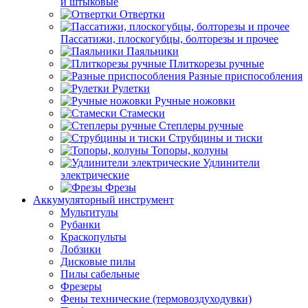
и штыковые
Отвертки
Пассатижи, плоскогубцы, болторезы и прочее
Паяльники
Плиткорезы ручные
Разные приспособления
Рулетки
Ручные ножовки
Стамески
Степлеры ручные
Струбцины и тиски
Топоры, колуны
Удлинители
электрические
Фрезы
Аккумуляторный инструмент
Мультитулы
Рубанки
Краскопульты
Лобзики
Дисковые пилы
Пилы сабельные
Фрезеры
Фены технические (термовоздуходувки)