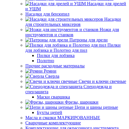
Насадки для дрелей
и УШМ
Насадки для бензопил
Насадки
для строительных миксеров
Ножи для
инструментов и станков
Патроны для дрели
Пилки
для лобзика и Полотно для пил
Пилки для лобзика
Полотно
Прочие расходные материалы
Ремни
Сверла
Свечи и ключи свечные
Спецодежда и
спецзащита
Маски сварщика
Фрезы, шарошки
Цепи и шины цепные
Бухты цепей
Масла и смазки МАРКИРОВАННЫЕ
Сварочные комплектующие
Комплектующие для окрасочного инструмента