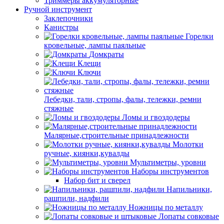
Триммеры аккумуляторные
Ручной инструмент
Заклепочники
Канистры
Горелки
кровельные, лампы паяльные
Домкраты
Клещи
Ключи
Лебедки, тали, стропы, фалы, тележки, ремни
стяжные
Ломы и гвоздодеры
Малярные,строительные принадлежности
Молотки
ручные, киянки,кувалды
Мультиметры, уровни
Наборы инструментов
Набор бит и сверел
Напильники,
рашпили, надфили
Ножницы по металлу
Лопаты совковые