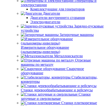
Генераторы и
электростанции
Комплектующие для генераторов
Двигатели
Двигатели внутреннего сгорания
Электродвигатели
Зарядно-пусковые
устройства
Затирочные машины
Измерительное оборудование
(дальномеры,нивелиры)
Металлоискатели
Отрезные
машины по металлу
Сварочное
оборудование
Стабилизаторы,
конвертеры
Станки деревообрабатывающие и рейсмусы
Станки
заточные и сверлильные
Станки плиткорезные