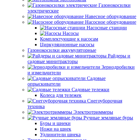
Газонокосилки
электрические
Навесное оборудование
Насосное оборудование
Насосные станции
Насосы
Комплектующие к насосам
Циркуляционные насосы
Газонокосилки аккумуляторные
Райдеры и
садовые минитракторы
Зернодробилки
и измельчители
Садовые
опрыскиватели
Садовые тележки
Колеса для тележек
Снегоуборочная
техника
Электротриммеры
Ручные земляные буры
Буры и шнеки
Ножи на шнек
Удлинители шнека