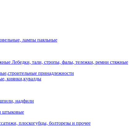
ровельные, лампы паяльные
Лебедки, тали, стропы, фалы, тележки, ремни стяжные
ые,строительные принадлежности
е, киянки,кувалды
шпили, надфили
и штыковые
сатижи, плоскогубцы, болторезы и прочее