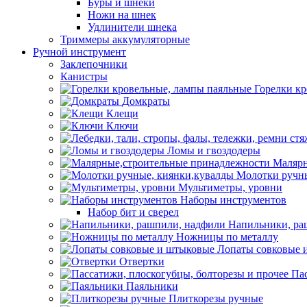
Буры и шнеки
Ножи на шнек
Удлинители шнека
Триммеры аккумуляторные
Ручной инструмент
Заклепочники
Канистры
Горелки к
Домкраты
Клещи
Ключи
Ломы и гвоздодеры
Малярн
Молотки ручны
Мультиметры, уровни
Наборы инструментов
Набор бит и сверел
Напильники, ра
Ножницы по металлу
Лопаты совковые 
Отвертки
Пас
Паяльники
Плиткорезы ручные