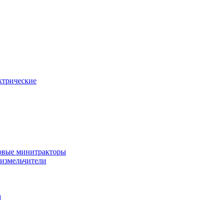
ктрические
овые минитракторы
 измельчители
а