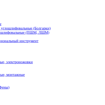
е
углошлифовальные (Болгарки)
шлифовальные (ПШМ, ЛШМ)
иональный инструмент
ые, электроножовки
вые, монтажные
(Фены)