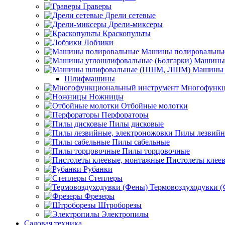
Граверы
Дрели сетевые
Дрели-миксеры
Краскопульты
Лобзики
Машины полировальны
Машины 
Машины 
Шлифмашины
Многофункц
Ножницы
Отбойные молотки
Перфораторы
Пилы дисковые
Пилы лезвийн
Пилы сабельные
Пилы торцовочные
Пистолеты клее
Рубанки
Степлеры
Термовоздуходувки 
Фрезеры
Штроборезы
Электропилы
Садовая техника