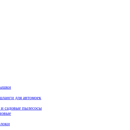
вышки
шланги для автомоек
 и садовые пылесосы
новые
блоки