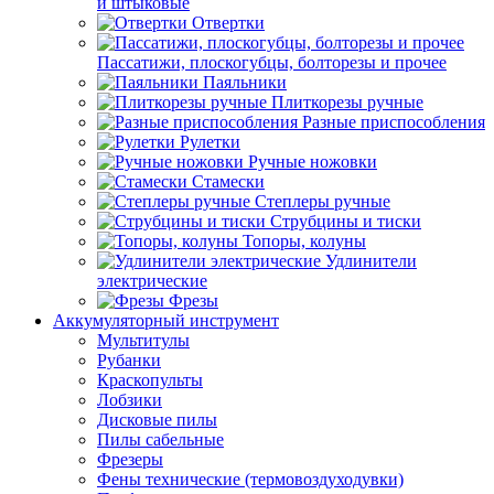
и штыковые
Отвертки
Пассатижи, плоскогубцы, болторезы и прочее
Паяльники
Плиткорезы ручные
Разные приспособления
Рулетки
Ручные ножовки
Стамески
Степлеры ручные
Струбцины и тиски
Топоры, колуны
Удлинители
электрические
Фрезы
Аккумуляторный инструмент
Мультитулы
Рубанки
Краскопульты
Лобзики
Дисковые пилы
Пилы сабельные
Фрезеры
Фены технические (термовоздуходувки)