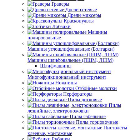
Граверы
Дрели сетевые
Дрели-миксеры
Краскопульты
Лобзики
Машины
полировальные
Машины углошлифовальные (Болгарки)
Машины шлифовальные (ПШМ, ЛШМ)
Шлифмашины
Многофункциональный инструмент
Ножницы
Отбойные молотки
Перфораторы
Пилы дисковые
Пилы
лезвийные, электроножовки
Пилы сабельные
Пилы торцовочные
Пистолеты
клеевые, монтажные
Рубанки