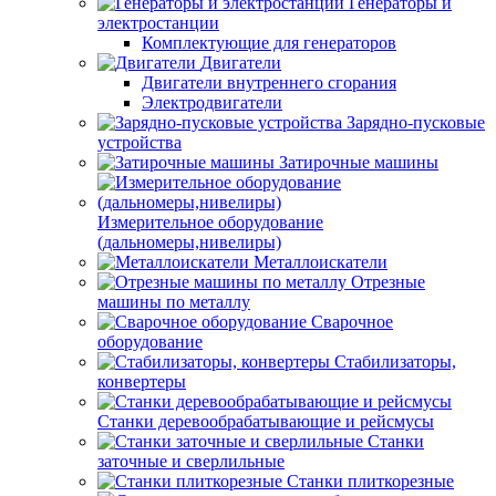
Генераторы и
электростанции
Комплектующие для генераторов
Двигатели
Двигатели внутреннего сгорания
Электродвигатели
Зарядно-пусковые
устройства
Затирочные машины
Измерительное оборудование
(дальномеры,нивелиры)
Металлоискатели
Отрезные
машины по металлу
Сварочное
оборудование
Стабилизаторы,
конвертеры
Станки деревообрабатывающие и рейсмусы
Станки
заточные и сверлильные
Станки плиткорезные