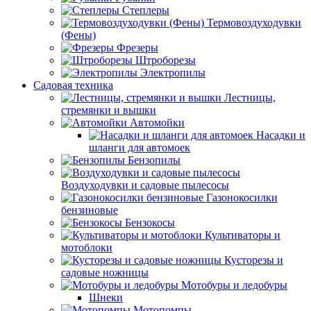
Степлеры
Термовоздуходувки
(Фены)
Фрезеры
Штроборезы
Электропилы
Садовая техника
Лестницы,
стремянки и вышки
Автомойки
Насадки и
шланги для автомоек
Бензопилы
Воздуходувки и садовые пылесосы
Газонокосилки
бензиновые
Бензокосы
Культиваторы и
мотоблоки
Кусторезы и
садовые ножницы
Мотобуры и ледобуры
Шнеки
Мотопомпы