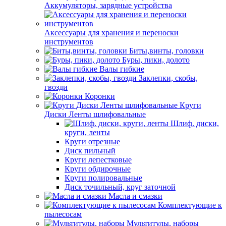
Аккумуляторы, зарядные устройства
Аксессуары для хранения и переноски
инструментов
Биты,винты, головки
Буры, пики, долото
Валы гибкие
Заклепки, скобы,
гвозди
Коронки
Круги
Диски Ленты шлифовальные
Шлиф. диски,
круги, ленты
Круги отрезные
Диск пильный
Круги лепестковые
Круги обдирочные
Круги полировальные
Диск точильный, круг заточной
Масла и смазки
Комплектующие к
пылесосам
Мультитулы, наборы