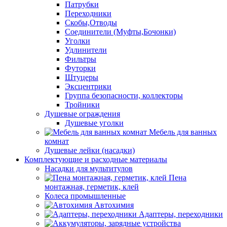
Патрубки
Переходники
Скобы,Отводы
Соединители (Муфты,Бочонки)
Уголки
Удлинители
Фильтры
Футорки
Штуцеры
Эксцентрики
Группа безопасности, коллекторы
Тройники
Душевые ограждения
Душевые уголки
Мебель для ванных
комнат
Душевые лейки (насадки)
Комплектующие и расходные материалы
Насадки для мультитулов
Пена
монтажная, герметик, клей
Колеса промышленные
Автохимия
Адаптеры, переходники