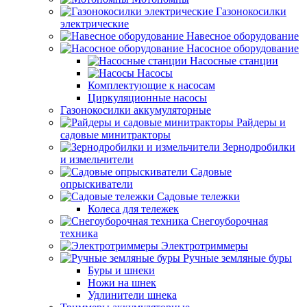
Газонокосилки
электрические
Навесное оборудование
Насосное оборудование
Насосные станции
Насосы
Комплектующие к насосам
Циркуляционные насосы
Газонокосилки аккумуляторные
Райдеры и
садовые минитракторы
Зернодробилки
и измельчители
Садовые
опрыскиватели
Садовые тележки
Колеса для тележек
Снегоуборочная
техника
Электротриммеры
Ручные земляные буры
Буры и шнеки
Ножи на шнек
Удлинители шнека