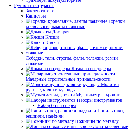
Триммеры аккумуляторные
Ручной инструмент
Заклепочники
Канистры
Горелки
кровельные, лампы паяльные
Домкраты
Клещи
Ключи
Лебедки, тали, стропы, фалы, тележки, ремни
стяжные
Ломы и гвоздодеры
Малярные,строительные принадлежности
Молотки
ручные, киянки,кувалды
Мультиметры, уровни
Наборы инструментов
Набор бит и сверел
Напильники,
рашпили, надфили
Ножницы по металлу
Лопаты совковые