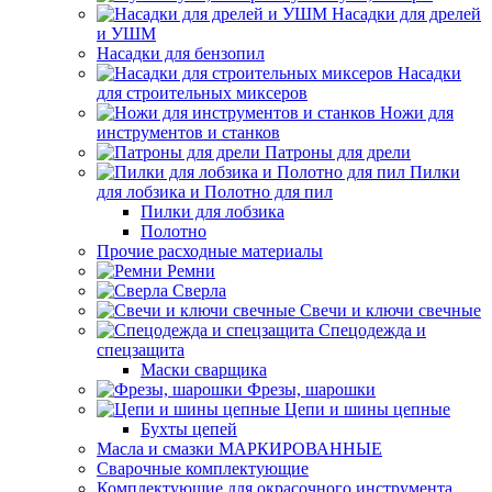
Насадки для дрелей
и УШМ
Насадки для бензопил
Насадки
для строительных миксеров
Ножи для
инструментов и станков
Патроны для дрели
Пилки
для лобзика и Полотно для пил
Пилки для лобзика
Полотно
Прочие расходные материалы
Ремни
Сверла
Свечи и ключи свечные
Спецодежда и
спецзащита
Маски сварщика
Фрезы, шарошки
Цепи и шины цепные
Бухты цепей
Масла и смазки МАРКИРОВАННЫЕ
Сварочные комплектующие
Комплектующие для окрасочного инструмента