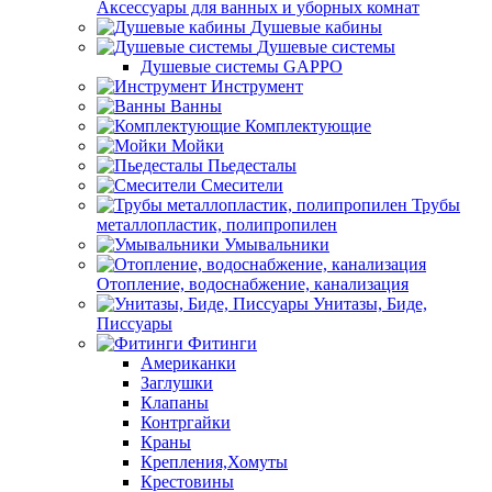
Аксессуары для ванных и уборных комнат
Душевые кабины
Душевые системы
Душевые системы GAPPO
Инструмент
Ванны
Комплектующие
Мойки
Пьедесталы
Смесители
Трубы
металлопластик, полипропилен
Умывальники
Отопление, водоснабжение, канализация
Унитазы, Биде,
Писсуары
Фитинги
Американки
Заглушки
Клапаны
Контргайки
Краны
Крепления,Хомуты
Крестовины