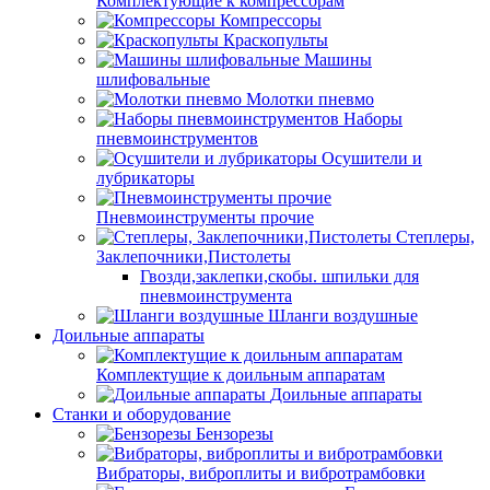
Комплектующие к компрессорам
Компрессоры
Краскопульты
Машины
шлифовальные
Молотки пневмо
Наборы
пневмоинструментов
Осушители и
лубрикаторы
Пневмоинструменты прочие
Степлеры,
Заклепочники,Пистолеты
Гвозди,заклепки,скобы. шпильки для
пневмоинструмента
Шланги воздушные
Доильные аппараты
Комплектущие к доильным аппаратам
Доильные аппараты
Станки и оборудование
Бензорезы
Вибраторы, виброплиты и вибротрамбовки