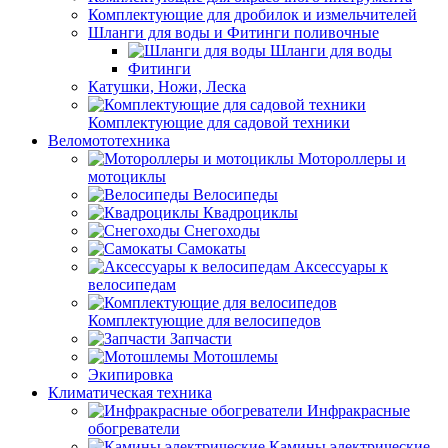
Комплектующие для дробилок и измельчителей
Шланги для воды и Фитинги поливочные
Шланги для воды
Фитинги
Катушки, Ножи, Леска
Комплектующие для садовой техники
Веломототехника
Мотороллеры и
мотоциклы
Велосипеды
Квадроциклы
Снегоходы
Самокаты
Аксессуары к
велосипедам
Комплектующие для велосипедов
Запчасти
Мотошлемы
Экипировка
Климатическая техника
Инфракрасные
обогреватели
Камины электрические