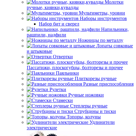
Молотки
ручные, киянки,кувалды
Мультиметры, уровни
Наборы инструментов
Набор бит и сверел
Напильники,
рашпили, надфили
Ножницы по металлу
Лопаты совковые
и штыковые
Отвертки
Пассатижи, плоскогубцы, болторезы и прочее
Паяльники
Плиткорезы ручные
Разные приспособления
Рулетки
Ручные ножовки
Стамески
Степлеры ручные
Струбцины и тиски
Топоры, колуны
Удлинители
электрические