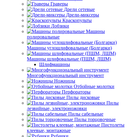
Граверы
Дрели сетевые
Дрели-миксеры
Краскопульты
Лобзики
Машины
полировальные
Машины углошлифовальные (Болгарки)
Машины шлифовальные (ПШМ, ЛШМ)
Шлифмашины
Многофункциональный инструмент
Ножницы
Отбойные молотки
Перфораторы
Пилы дисковые
Пилы
лезвийные, электроножовки
Пилы сабельные
Пилы торцовочные
Пистолеты
клеевые, монтажные
Рубанки