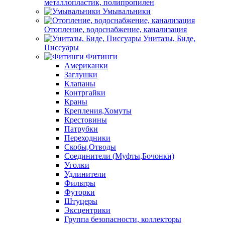
металлопластик, полипропилен
Умывальники
Отопление, водоснабжение, канализация
Унитазы, Биде,
Писсуары
Фитинги
Американки
Заглушки
Клапаны
Контргайки
Краны
Крепления,Хомуты
Крестовины
Патрубки
Переходники
Скобы,Отводы
Соединители (Муфты,Бочонки)
Уголки
Удлинители
Фильтры
Футорки
Штуцеры
Эксцентрики
Группа безопасности, коллекторы