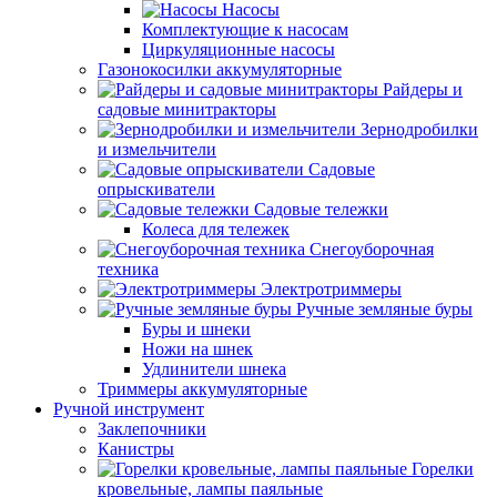
Насосы
Комплектующие к насосам
Циркуляционные насосы
Газонокосилки аккумуляторные
Райдеры и
садовые минитракторы
Зернодробилки
и измельчители
Садовые
опрыскиватели
Садовые тележки
Колеса для тележек
Снегоуборочная
техника
Электротриммеры
Ручные земляные буры
Буры и шнеки
Ножи на шнек
Удлинители шнека
Триммеры аккумуляторные
Ручной инструмент
Заклепочники
Канистры
Горелки
кровельные, лампы паяльные