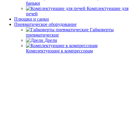
баньки
Комплектующие для
печей
Плюшки и санки
Пневматическое оборудование
Гайковерты
пневматические
Дрели
Комплектующие к компрессорам
Компрессоры
Краскопульты
Машины
шлифовальные
Молотки пневмо
Наборы
пневмоинструментов
Осушители и
лубрикаторы
Пневмоинструменты прочие
Степлеры,
Заклепочники,Пистолеты
Гвозди,заклепки,скобы. шпильки для
пневмоинструмента