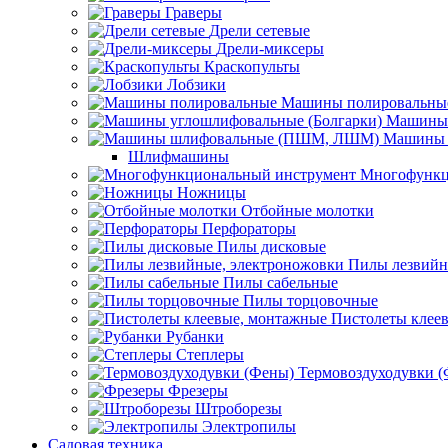
Граверы
Дрели сетевые
Дрели-миксеры
Краскопульты
Лобзики
Машины полировальны
Машины 
Машины 
Шлифмашины
Многофункц
Ножницы
Отбойные молотки
Перфораторы
Пилы дисковые
Пилы лезвийн
Пилы сабельные
Пилы торцовочные
Пистолеты клее
Рубанки
Степлеры
Термовоздуходувки 
Фрезеры
Штроборезы
Электропилы
Садовая техника