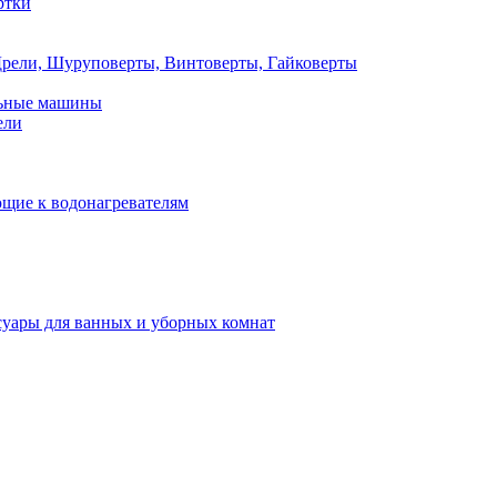
ртки
рели, Шуруповерты, Винтоверты, Гайковерты
льные машины
ели
щие к водонагревателям
суары для ванных и уборных комнат