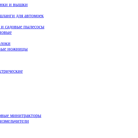
янки и вышки
шланги для автомоек
 и садовые пылесосы
новые
блоки
овые ножницы
ктрические
овые минитракторы
 измельчители