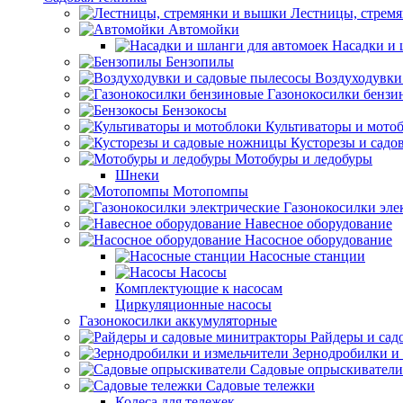
Лестницы, стрем
Автомойки
Насадки и 
Бензопилы
Воздуходувки
Газонокосилки бензи
Бензокосы
Культиваторы и мото
Кусторезы и сад
Мотобуры и ледобуры
Шнеки
Мотопомпы
Газонокосилки эле
Навесное оборудование
Насосное оборудование
Насосные станции
Насосы
Комплектующие к насосам
Циркуляционные насосы
Газонокосилки аккумуляторные
Райдеры и сад
Зернодробилки и
Садовые опрыскиватели
Садовые тележки
Колеса для тележек