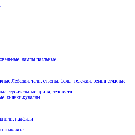
а
ровельные, лампы паяльные
Лебедки, тали, стропы, фалы, тележки, ремни стяжные
ые,строительные принадлежности
е, киянки,кувалды
шпили, надфили
и штыковые