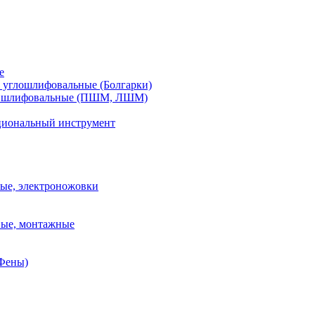
е
углошлифовальные (Болгарки)
шлифовальные (ПШМ, ЛШМ)
иональный инструмент
ые, электроножовки
вые, монтажные
(Фены)