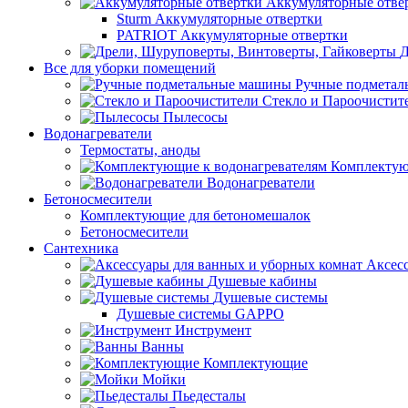
Аккумуляторные отве
Sturm Аккумуляторные отвертки
PATRIOT Аккумуляторные отвертки
Д
Все для уборки помещений
Ручные подмета
Стекло и Пароочистит
Пылесосы
Водонагреватели
Термостаты, аноды
Комплектую
Водонагреватели
Бетоносмесители
Комплектующие для бетономешалок
Бетоносмесители
Сантехника
Аксес
Душевые кабины
Душевые системы
Душевые системы GAPPO
Инструмент
Ванны
Комплектующие
Мойки
Пьедесталы