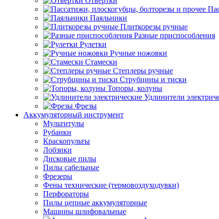
Отвертки
Пас
Паяльники
Плиткорезы ручные
Разные приспособления
Рулетки
Ручные ножовки
Стамески
Степлеры ручные
Струбцины и тиски
Топоры, колуны
Удлинители электрич
Фрезы
Аккумуляторный инструмент
Мультитулы
Рубанки
Краскопульты
Лобзики
Дисковые пилы
Пилы сабельные
Фрезеры
Фены технические (термовоздуходувки)
Перфораторы
Пилы цепные аккумуляторные
Машины шлифовальные