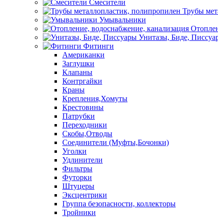
Смесители
Трубы мет
Умывальники
Отоплен
Унитазы, Биде, Писсуа
Фитинги
Американки
Заглушки
Клапаны
Контргайки
Краны
Крепления,Хомуты
Крестовины
Патрубки
Переходники
Скобы,Отводы
Соединители (Муфты,Бочонки)
Уголки
Удлинители
Фильтры
Футорки
Штуцеры
Эксцентрики
Группа безопасности, коллекторы
Тройники