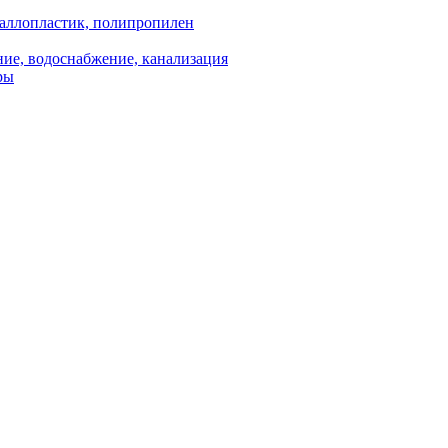
аллопластик, полипропилен
ие, водоснабжение, канализация
ры