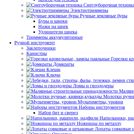
Снегоуборочная техник
Электротриммеры
Ручные земляные буры
Буры и шнеки
Ножи на шнек
Удлинители шнека
Триммеры аккумуляторные
Ручной инструмент
Заклепочники
Канистры
Горелки к
Домкраты
Клещи
Ключи
Ломы и гвоздодеры
Малярн
Молотки ручны
Мультиметры, уровни
Наборы инструментов
Набор бит и сверел
Напильники, ра
Ножницы по металлу
Лопаты совковые 