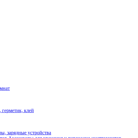
омнат
 герметик, клей
ы, зарядные устройства