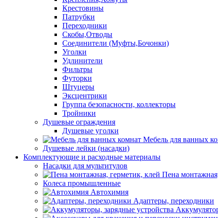
Крестовины
Патрубки
Переходники
Скобы,Отводы
Соединители (Муфты,Бочонки)
Уголки
Удлинители
Фильтры
Футорки
Штуцеры
Эксцентрики
Группа безопасности, коллекторы
Тройники
Душевые ограждения
Душевые уголки
Мебель для ванных к
Душевые лейки (насадки)
Комплектующие и расходные материалы
Насадки для мультитулов
Пена монтажная,
Колеса промышленные
Автохимия
Адаптеры, переходники
Аккумулятор