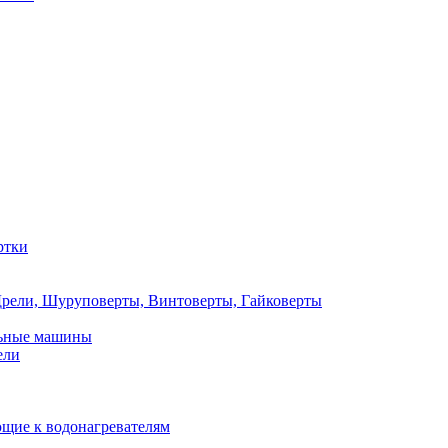
ртки
рели, Шуруповерты, Винтоверты, Гайковерты
льные машины
ели
щие к водонагревателям