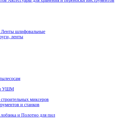
Аксессуары для хранения и переноски инструментов
 Ленты шлифовальные
руги, ленты
пылесосам
 и УШМ
 строительных миксеров
рументов и станков
 лобзика и Полотно для пил