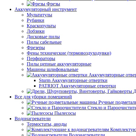
Фрезы
Аккумуляторный инструмент
Мультитулы
Рубанки
Краскопульты
Лобзики
Дисковые пилы
Пилы сабельные
Фрезеры
Фены технические (термовоздуходувки)
Перфораторы
Пилы цепные аккумуляторные
Машины шлифовальные
Аккумуляторные отве
Sturm Аккумуляторные отвертки
PATRIOT Аккумуляторные отвертки
Д
Все для уборки помещений
Ручные подмета
Стекло и Пароочистит
Пылесосы
Водонагреватели
Термостаты, аноды
Комплектую
Водонагреватели