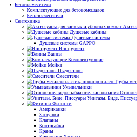
Бетоносмесители
Комплектующие для бетономешалок
Бетоносмесители
Сантехника
Аксес
Душевые кабины
Душевые системы
Душевые системы GAPPO
Инструмент
Ванны
Комплектующие
Мойки
Пьедесталы
Смесители
Трубы мет
Умывальники
Отоплен
Унитазы, Биде, Писсуа
Фитинги
Американки
Заглушки
Клапаны
Контргайки
Краны
Крепления,Хомуты