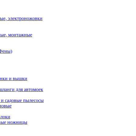
ые, электроножовки
вые, монтажные
(Фены)
янки и вышки
шланги для автомоек
 и садовые пылесосы
новые
блоки
овые ножницы