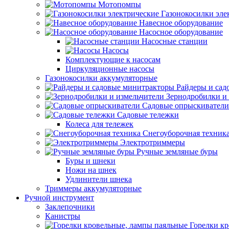
Мотопомпы
Газонокосилки эле
Навесное оборудование
Насосное оборудование
Насосные станции
Насосы
Комплектующие к насосам
Циркуляционные насосы
Газонокосилки аккумуляторные
Райдеры и сад
Зернодробилки и
Садовые опрыскиватели
Садовые тележки
Колеса для тележек
Снегоуборочная техник
Электротриммеры
Ручные земляные буры
Буры и шнеки
Ножи на шнек
Удлинители шнека
Триммеры аккумуляторные
Ручной инструмент
Заклепочники
Канистры
Горелки к