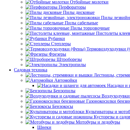
Отбойные молотки
Перфораторы
Пилы дисковые
Пилы лезвийн
Пилы сабельные
Пилы торцовочные
Пистолеты клее
Рубанки
Степлеры
Термовоздуходувки 
Фрезеры
Штроборезы
Электропилы
Садовая техника
Лестницы, стрем
Автомойки
Насадки и 
Бензопилы
Воздуходувки
Газонокосилки бензи
Бензокосы
Культиваторы и мото
Кусторезы и сад
Мотобуры и ледобуры
Шнеки