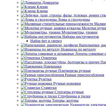
Домкраты
Клещи
Ключи
Ломы и гвоздодеры
Малярн
Молотки ручны
Мультиметры, уровни
Наборы инструментов
Набор бит и сверел
Напильники, ра
Ножницы по металлу
Лопаты совковые 
Отвертки
Пас
Паяльники
Плиткорезы ручные
Разные приспособления
Рулетки
Ручные ножовки
Стамески
Степлеры ручные
Струбцины и тиски
Топоры, колуны
Удлинители электрич