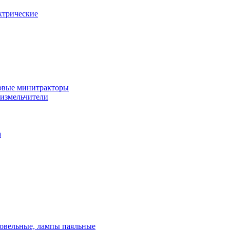
ктрические
овые минитракторы
 измельчители
а
ровельные, лампы паяльные