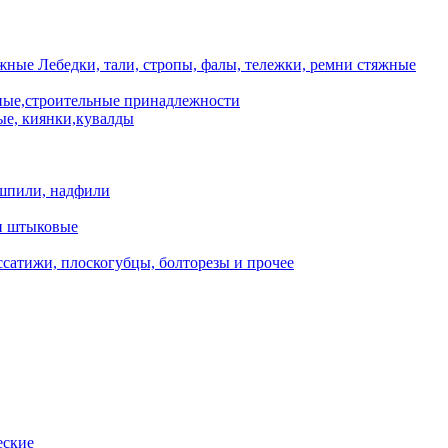
Лебедки, тали, стропы, фалы, тележки, ремни стяжные
ые,строительные принадлежности
е, киянки,кувалды
шпили, надфили
и штыковые
сатижи, плоскогубцы, болторезы и прочее
еские