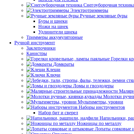
Снегоуборочная техник
Электротриммеры
Ручные земляные буры
Буры и шнеки
Ножи на шнек
Удлинители шнека
Триммеры аккумуляторные
Ручной инструмент
Заклепочники
Канистры
Горелки к
Домкраты
Клещи
Ключи
Ломы и гвоздодеры
Малярн
Молотки ручны
Мультиметры, уровни
Наборы инструментов
Набор бит и сверел
Напильники, ра
Ножницы по металлу
Лопаты совковые 