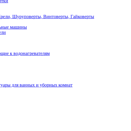
ртки
рели, Шуруповерты, Винтоверты, Гайковерты
льные машины
ели
щие к водонагревателям
суары для ванных и уборных комнат