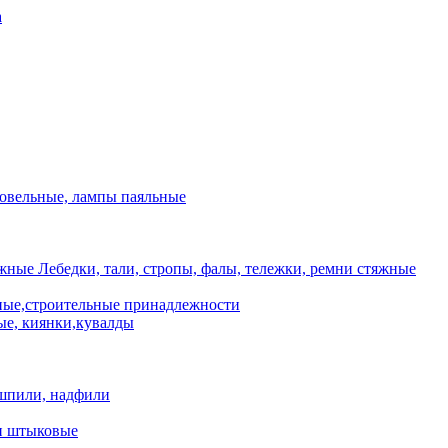
а
ровельные, лампы паяльные
Лебедки, тали, стропы, фалы, тележки, ремни стяжные
ые,строительные принадлежности
е, киянки,кувалды
шпили, надфили
и штыковые