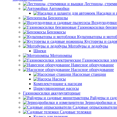
Лестницы, стрем
Автомойки
Насадки и 
Бензопилы
Воздуходувки
Газонокосилки бензи
Бензокосы
Культиваторы и мото
Кусторезы и сад
Мотобуры и ледобуры
Шнеки
Мотопомпы
Газонокосилки эле
Навесное оборудование
Насосное оборудование
Насосные станции
Насосы
Комплектующие к насосам
Циркуляционные насосы
Газонокосилки аккумуляторные
Райдеры и сад
Зернодробилки и
Садовые опрыскиватели
Садовые тележки
Колеса для тележек