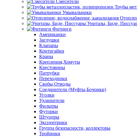
Смесители
Трубы мет
Умывальники
Отоплен
Унитазы, Биде, Писсуа
Фитинги
Американки
Заглушки
Клапаны
Контргайки
Краны
Крепления,Хомуты
Крестовины
Патрубки
Переходники
Скобы,Отводы
Соединители (Муфты,Бочонки)
Уголки
Удлинители
Фильтры
Футорки
Штуцеры
Эксцентрики
Группа безопасности, коллекторы
Тройники