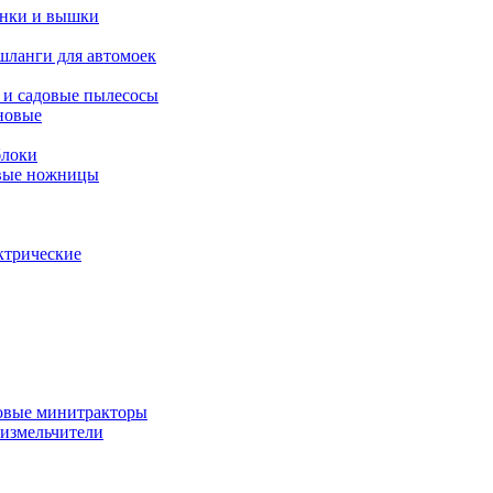
янки и вышки
шланги для автомоек
 и садовые пылесосы
новые
блоки
овые ножницы
ктрические
овые минитракторы
 измельчители