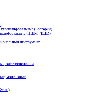
е
углошлифовальные (Болгарки)
шлифовальные (ПШМ, ЛШМ)
иональный инструмент
ые, электроножовки
вые, монтажные
(Фены)