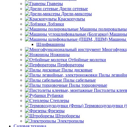
Граверы
Дрели сетевые
Дрели-миксеры
Краскопульты
Лобзики
Машины полировальны
Машины 
Машины 
Шлифмашины
Многофункц
Ножницы
Отбойные молотки
Перфораторы
Пилы дисковые
Пилы лезвийн
Пилы сабельные
Пилы торцовочные
Пистолеты клее
Рубанки
Степлеры
Термовоздуходувки 
Фрезеры
Штроборезы
Электропилы
Садовая техника