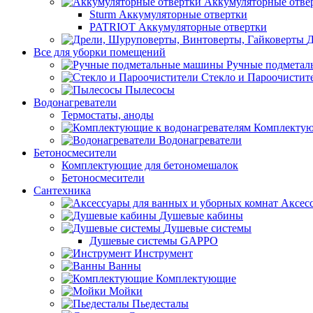
Аккумуляторные отве
Sturm Аккумуляторные отвертки
PATRIOT Аккумуляторные отвертки
Д
Все для уборки помещений
Ручные подмета
Стекло и Пароочистит
Пылесосы
Водонагреватели
Термостаты, аноды
Комплектую
Водонагреватели
Бетоносмесители
Комплектующие для бетономешалок
Бетоносмесители
Сантехника
Аксес
Душевые кабины
Душевые системы
Душевые системы GAPPO
Инструмент
Ванны
Комплектующие
Мойки
Пьедесталы