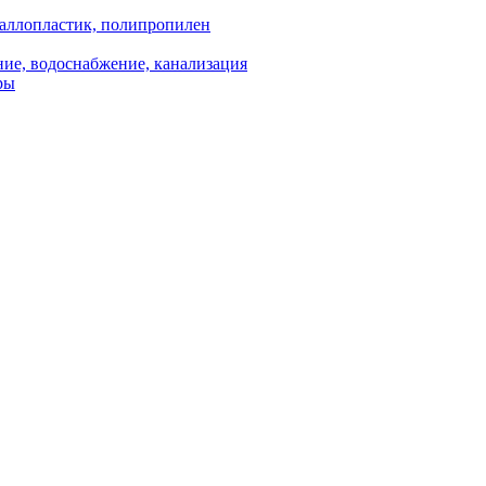
аллопластик, полипропилен
ие, водоснабжение, канализация
ры