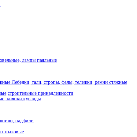
а
ровельные, лампы паяльные
Лебедки, тали, стропы, фалы, тележки, ремни стяжные
ые,строительные принадлежности
е, киянки,кувалды
шпили, надфили
и штыковые