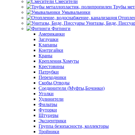
Смесители
Трубы мет
Умывальники
Отоплен
Унитазы, Биде, Писсуа
Фитинги
Американки
Заглушки
Клапаны
Контргайки
Краны
Крепления,Хомуты
Крестовины
Патрубки
Переходники
Скобы,Отводы
Соединители (Муфты,Бочонки)
Уголки
Удлинители
Фильтры
Футорки
Штуцеры
Эксцентрики
Группа безопасности, коллекторы
Тройники