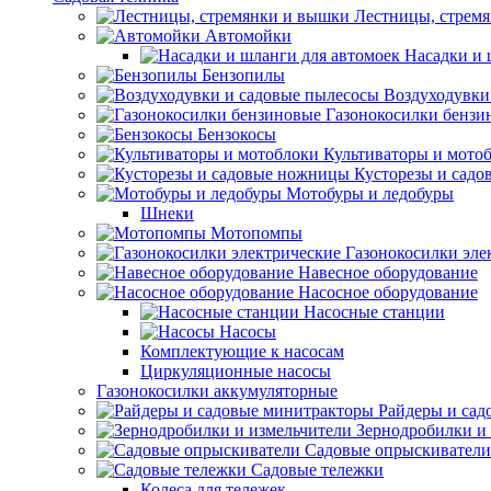
Лестницы, стрем
Автомойки
Насадки и 
Бензопилы
Воздуходувки
Газонокосилки бензи
Бензокосы
Культиваторы и мото
Кусторезы и сад
Мотобуры и ледобуры
Шнеки
Мотопомпы
Газонокосилки эле
Навесное оборудование
Насосное оборудование
Насосные станции
Насосы
Комплектующие к насосам
Циркуляционные насосы
Газонокосилки аккумуляторные
Райдеры и сад
Зернодробилки и
Садовые опрыскиватели
Садовые тележки
Колеса для тележек