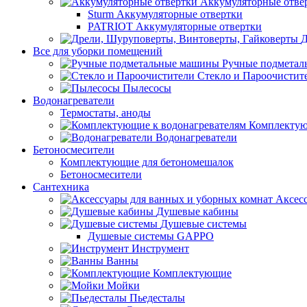
Аккумуляторные отве
Sturm Аккумуляторные отвертки
PATRIOT Аккумуляторные отвертки
Д
Все для уборки помещений
Ручные подмета
Стекло и Пароочистит
Пылесосы
Водонагреватели
Термостаты, аноды
Комплектую
Водонагреватели
Бетоносмесители
Комплектующие для бетономешалок
Бетоносмесители
Сантехника
Аксес
Душевые кабины
Душевые системы
Душевые системы GAPPO
Инструмент
Ванны
Комплектующие
Мойки
Пьедесталы