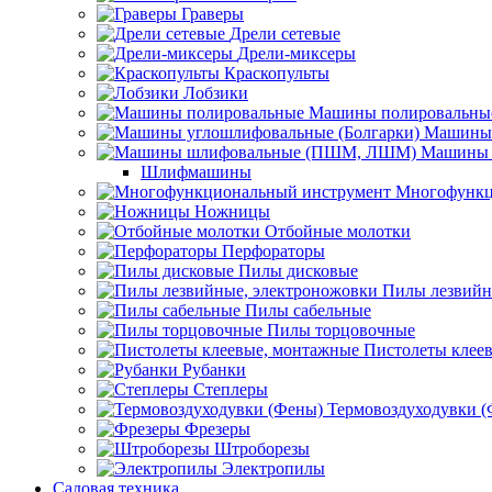
Граверы
Дрели сетевые
Дрели-миксеры
Краскопульты
Лобзики
Машины полировальны
Машины 
Машины 
Шлифмашины
Многофункц
Ножницы
Отбойные молотки
Перфораторы
Пилы дисковые
Пилы лезвийн
Пилы сабельные
Пилы торцовочные
Пистолеты клее
Рубанки
Степлеры
Термовоздуходувки 
Фрезеры
Штроборезы
Электропилы
Садовая техника