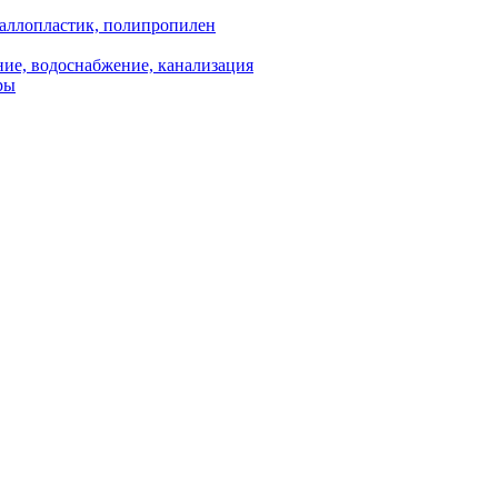
аллопластик, полипропилен
ие, водоснабжение, канализация
ры