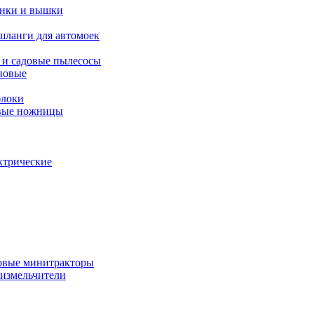
янки и вышки
шланги для автомоек
 и садовые пылесосы
новые
блоки
овые ножницы
ктрические
овые минитракторы
 измельчители