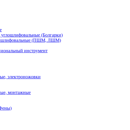
е
углошлифовальные (Болгарки)
шлифовальные (ПШМ, ЛШМ)
иональный инструмент
ые, электроножовки
вые, монтажные
(Фены)