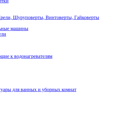
ртки
рели, Шуруповерты, Винтоверты, Гайковерты
льные машины
ели
щие к водонагревателям
суары для ванных и уборных комнат