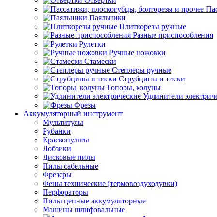
Отвертки
Пас
Паяльники
Плиткорезы ручные
Разные приспособления
Рулетки
Ручные ножовки
Стамески
Степлеры ручные
Струбцины и тиски
Топоры, колуны
Удлинители электрич
Фрезы
Аккумуляторный инструмент
Мультитулы
Рубанки
Краскопульты
Лобзики
Дисковые пилы
Пилы сабельные
Фрезеры
Фены технические (термовоздуходувки)
Перфораторы
Пилы цепные аккумуляторные
Машины шлифовальные