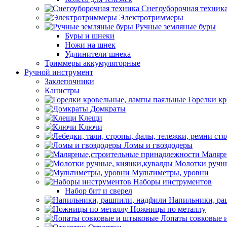
Снегоуборочная техник
Электротриммеры
Ручные земляные буры
Буры и шнеки
Ножи на шнек
Удлинители шнека
Триммеры аккумуляторные
Ручной инструмент
Заклепочники
Канистры
Горелки к
Домкраты
Клещи
Ключи
Ломы и гвоздодеры
Малярн
Молотки ручны
Мультиметры, уровни
Наборы инструментов
Набор бит и сверел
Напильники, ра
Ножницы по металлу
Лопаты совковые 