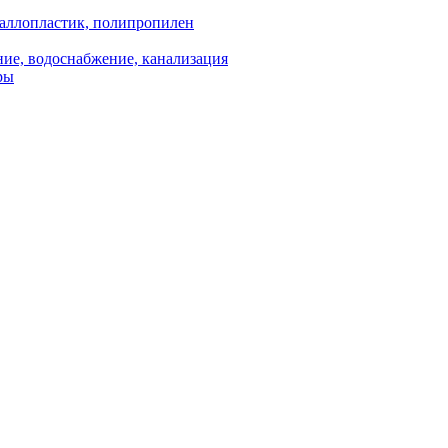
аллопластик, полипропилен
ие, водоснабжение, канализация
ры