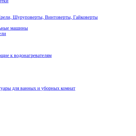
ртки
рели, Шуруповерты, Винтоверты, Гайковерты
льные машины
ели
щие к водонагревателям
суары для ванных и уборных комнат