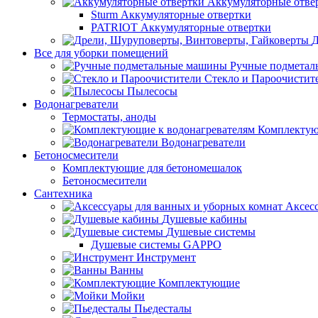
Аккумуляторные отве
Sturm Аккумуляторные отвертки
PATRIOT Аккумуляторные отвертки
Д
Все для уборки помещений
Ручные подмета
Стекло и Пароочистит
Пылесосы
Водонагреватели
Термостаты, аноды
Комплектую
Водонагреватели
Бетоносмесители
Комплектующие для бетономешалок
Бетоносмесители
Сантехника
Аксес
Душевые кабины
Душевые системы
Душевые системы GAPPO
Инструмент
Ванны
Комплектующие
Мойки
Пьедесталы