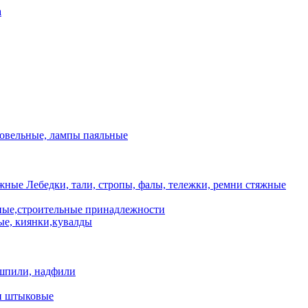
а
ровельные, лампы паяльные
Лебедки, тали, стропы, фалы, тележки, ремни стяжные
ые,строительные принадлежности
е, киянки,кувалды
шпили, надфили
и штыковые