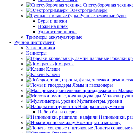
Снегоуборочная техник
Электротриммеры
Ручные земляные буры
Буры и шнеки
Ножи на шнек
Удлинители шнека
Триммеры аккумуляторные
Ручной инструмент
Заклепочники
Канистры
Горелки к
Домкраты
Клещи
Ключи
Ломы и гвоздодеры
Малярн
Молотки ручны
Мультиметры, уровни
Наборы инструментов
Набор бит и сверел
Напильники, ра
Ножницы по металлу
Лопаты совковые 