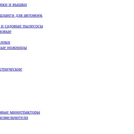
янки и вышки
шланги для автомоек
 и садовые пылесосы
новые
блоки
овые ножницы
ктрические
овые минитракторы
 измельчители