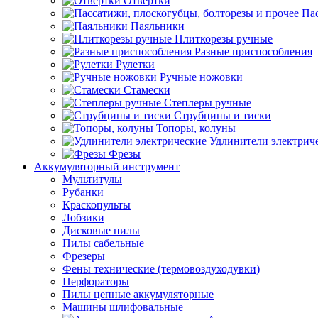
Отвертки
Пас
Паяльники
Плиткорезы ручные
Разные приспособления
Рулетки
Ручные ножовки
Стамески
Степлеры ручные
Струбцины и тиски
Топоры, колуны
Удлинители электрич
Фрезы
Аккумуляторный инструмент
Мультитулы
Рубанки
Краскопульты
Лобзики
Дисковые пилы
Пилы сабельные
Фрезеры
Фены технические (термовоздуходувки)
Перфораторы
Пилы цепные аккумуляторные
Машины шлифовальные