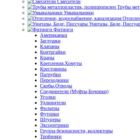
Смесители
Трубы мет
Умывальники
Отоплен
Унитазы, Биде, Писсуа
Фитинги
Американки
Заглушки
Клапаны
Контргайки
Краны
Крепления,Хомуты
Крестовины
Патрубки
Переходники
Скобы,Отводы
Соединители (Муфты,Бочонки)
Уголки
Удлинители
Фильтры
Футорки
Штуцеры
Эксцентрики
Группа безопасности, коллекторы
Тройники