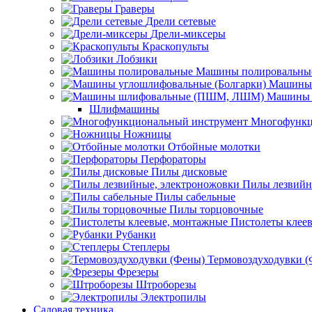
Граверы
Дрели сетевые
Дрели-миксеры
Краскопульты
Лобзики
Машины полировальны
Машины 
Машины 
Шлифмашины
Многофункц
Ножницы
Отбойные молотки
Перфораторы
Пилы дисковые
Пилы лезвийн
Пилы сабельные
Пилы торцовочные
Пистолеты клее
Рубанки
Степлеры
Термовоздуходувки 
Фрезеры
Штроборезы
Электропилы
Садовая техника