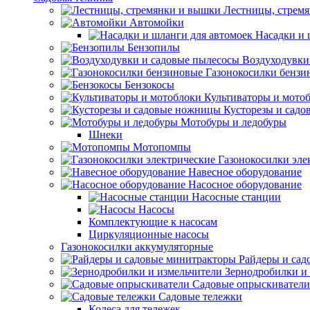
Лестницы, стрем
Автомойки
Насадки и 
Бензопилы
Воздуходувки
Газонокосилки бензи
Бензокосы
Культиваторы и мото
Кусторезы и сад
Мотобуры и ледобуры
Шнеки
Мотопомпы
Газонокосилки эле
Навесное оборудование
Насосное оборудование
Насосные станции
Насосы
Комплектующие к насосам
Циркуляционные насосы
Газонокосилки аккумуляторные
Райдеры и сад
Зернодробилки и
Садовые опрыскиватели
Садовые тележки
Колеса для тележек