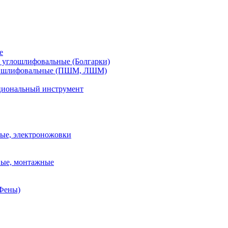
е
углошлифовальные (Болгарки)
шлифовальные (ПШМ, ЛШМ)
иональный инструмент
ые, электроножовки
вые, монтажные
(Фены)