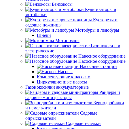
Бензокосы
Культиваторы и
мотоблоки
Кусторезы и
садовые ножницы
Мотобуры и ледобуры
Шнеки
Мотопомпы
Газонокосилки
электрические
Навесное оборудование
Насосное оборудование
Насосные станции
Насосы
Комплектующие к насосам
Циркуляционные насосы
Газонокосилки аккумуляторные
Райдеры и
садовые минитракторы
Зернодробилки
и измельчители
Садовые
опрыскиватели
Садовые тележки
Колеса для тележек