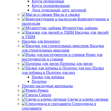
Круги обдирочные
Круги полировальные
Диск точильный, круг заточной
Масла и смазки
Комплектующие к
пылесосам
Мультитулы, наборы
Насадки для дрелей
и УШМ
Насадки для бензопил
Насадки
для строительных миксеров
Ножи для
инструментов и станков
Патроны для дрели
Пилки
для лобзика и Полотно для пил
Пилки для лобзика
Полотно
Прочие расходные материалы
Ремни
Сверла
Свечи и ключи свечные
Спецодежда и
спецзащита