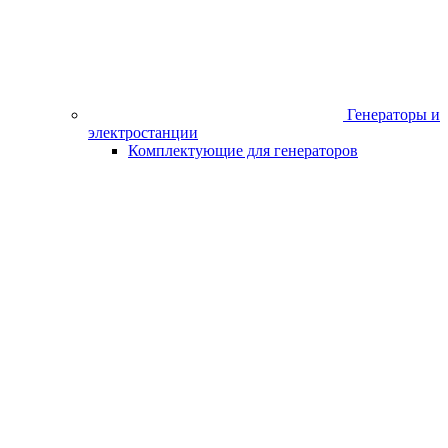
Инкубаторы
Комплектующие к инкубаторам
Самовары
0
Сравнить выбранные элементы
Главная
Каталог
Веломототехника
Запчасти
Прокладка крышки
двигателя 1P63F038 левая
Поделиться
Описание
Характеристики
Наличие в магазинах
Отзывы
0
0%