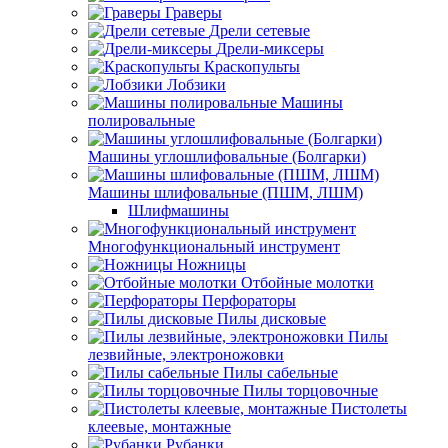
Граверы
Дрели сетевые
Дрели-миксеры
Краскопульты
Лобзики
Машины
полировальные
Машины углошлифовальные (Болгарки)
Машины шлифовальные (ПШМ, ЛШМ)
Шлифмашины
Многофункциональный инструмент
Ножницы
Отбойные молотки
Перфораторы
Пилы дисковые
Пилы
лезвийные, электроножовки
Пилы сабельные
Пилы торцовочные
Пистолеты
клеевые, монтажные
Рубанки