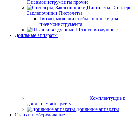
Пневмоинструменты прочие
Степлеры,
Заклепочники,Пистолеты
Гвозди,заклепки,скобы. шпильки для
пневмоинструмента
Шланги воздушные
Доильные аппараты
Комплектущие к доильным аппаратам
Доильные аппараты
Станки и оборудование
Бензорезы
Вибраторы, виброплиты и вибротрамбовки
Генераторы и
электростанции
Комплектующие для генераторов
Двигатели
Двигатели внутреннего сгорания
Электродвигатели
Зарядно-пусковые
устройства
Затирочные машины