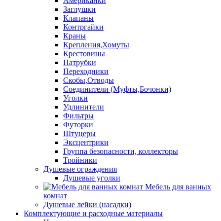
Американки
Заглушки
Клапаны
Контргайки
Краны
Крепления,Хомуты
Крестовины
Патрубки
Переходники
Скобы,Отводы
Соединители (Муфты,Бочонки)
Уголки
Удлинители
Фильтры
Футорки
Штуцеры
Эксцентрики
Группа безопасности, коллекторы
Тройники
Душевые ограждения
Душевые уголки
Мебель для ванных
комнат
Душевые лейки (насадки)
Комплектующие и расходные материалы