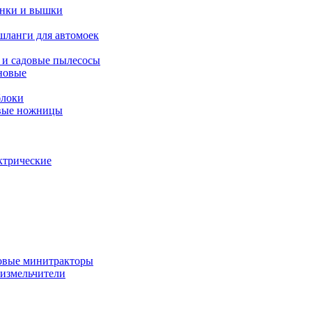
янки и вышки
шланги для автомоек
 и садовые пылесосы
новые
блоки
овые ножницы
ктрические
овые минитракторы
 измельчители