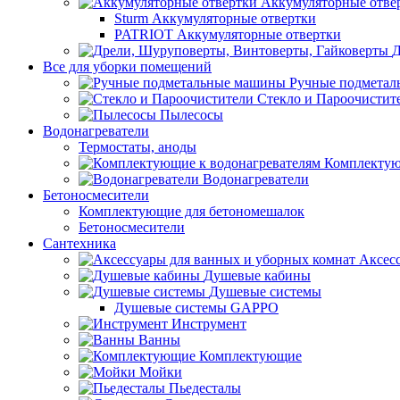
Аккумуляторные отве
Sturm Аккумуляторные отвертки
PATRIOT Аккумуляторные отвертки
Д
Все для уборки помещений
Ручные подмета
Стекло и Пароочистит
Пылесосы
Водонагреватели
Термостаты, аноды
Комплектую
Водонагреватели
Бетоносмесители
Комплектующие для бетономешалок
Бетоносмесители
Сантехника
Аксес
Душевые кабины
Душевые системы
Душевые системы GAPPO
Инструмент
Ванны
Комплектующие
Мойки
Пьедесталы