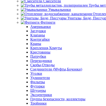
Смесители
Трубы мет
Умывальники
Отоплен
Унитазы, Биде, Писсуа
Фитинги
Американки
Заглушки
Клапаны
Контргайки
Краны
Крепления,Хомуты
Крестовины
Патрубки
Переходники
Скобы,Отводы
Соединители (Муфты,Бочонки)
Уголки
Удлинители
Фильтры
Футорки
Штуцеры
Эксцентрики
Группа безопасности, коллекторы
Тройники