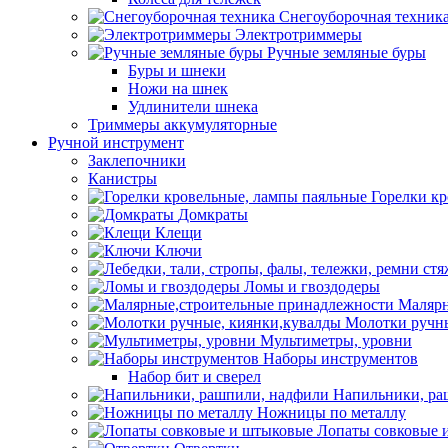
Снегоуборочная техник
Электротриммеры
Ручные земляные буры
Буры и шнеки
Ножи на шнек
Удлинители шнека
Триммеры аккумуляторные
Ручной инструмент
Заклепочники
Канистры
Горелки к
Домкраты
Клещи
Ключи
Ломы и гвоздодеры
Малярн
Молотки ручны
Мультиметры, уровни
Наборы инструментов
Набор бит и сверел
Напильники, ра
Ножницы по металлу
Лопаты совковые 