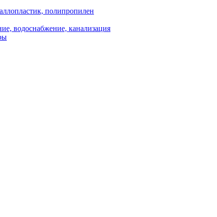
аллопластик, полипропилен
ие, водоснабжение, канализация
ры