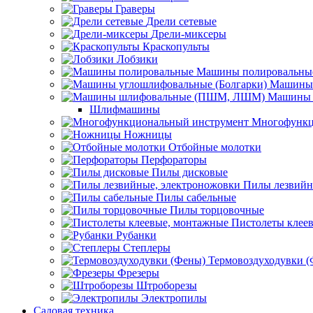
Граверы
Дрели сетевые
Дрели-миксеры
Краскопульты
Лобзики
Машины полировальны
Машины 
Машины 
Шлифмашины
Многофункц
Ножницы
Отбойные молотки
Перфораторы
Пилы дисковые
Пилы лезвийн
Пилы сабельные
Пилы торцовочные
Пистолеты клее
Рубанки
Степлеры
Термовоздуходувки 
Фрезеры
Штроборезы
Электропилы
Садовая техника