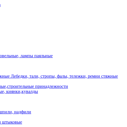
а
ровельные, лампы паяльные
Лебедки, тали, стропы, фалы, тележки, ремни стяжные
ые,строительные принадлежности
е, киянки,кувалды
шпили, надфили
и штыковые