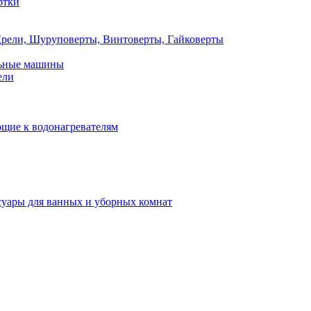
ртки
рели, Шуруповерты, Винтоверты, Гайковерты
льные машины
ели
щие к водонагревателям
суары для ванных и уборных комнат