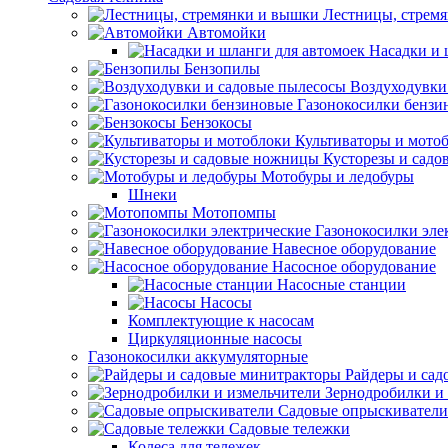
Лестницы, стрем
Автомойки
Насадки и 
Бензопилы
Воздуходувки
Газонокосилки бензи
Бензокосы
Культиваторы и мото
Кусторезы и сад
Мотобуры и ледобуры
Шнеки
Мотопомпы
Газонокосилки эле
Навесное оборудование
Насосное оборудование
Насосные станции
Насосы
Комплектующие к насосам
Циркуляционные насосы
Газонокосилки аккумуляторные
Райдеры и сад
Зернодробилки и
Садовые опрыскиватели
Садовые тележки
Колеса для тележек