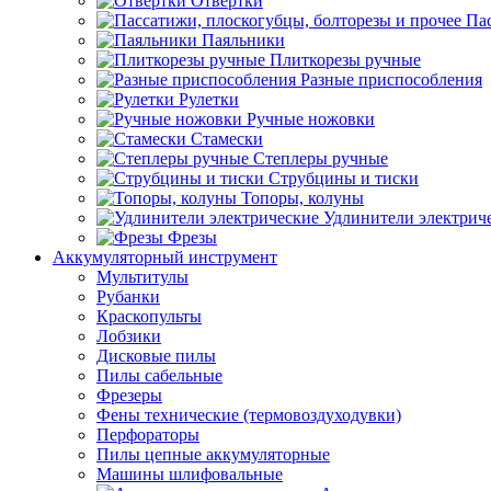
Отвертки
Пас
Паяльники
Плиткорезы ручные
Разные приспособления
Рулетки
Ручные ножовки
Стамески
Степлеры ручные
Струбцины и тиски
Топоры, колуны
Удлинители электрич
Фрезы
Аккумуляторный инструмент
Мультитулы
Рубанки
Краскопульты
Лобзики
Дисковые пилы
Пилы сабельные
Фрезеры
Фены технические (термовоздуходувки)
Перфораторы
Пилы цепные аккумуляторные
Машины шлифовальные