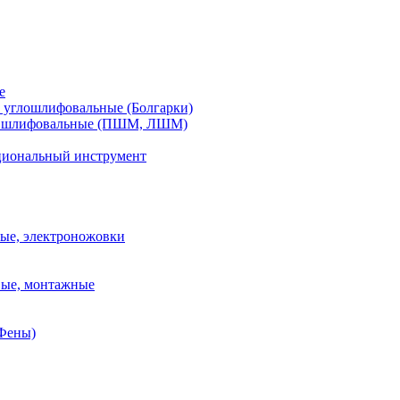
е
углошлифовальные (Болгарки)
шлифовальные (ПШМ, ЛШМ)
иональный инструмент
ые, электроножовки
вые, монтажные
(Фены)